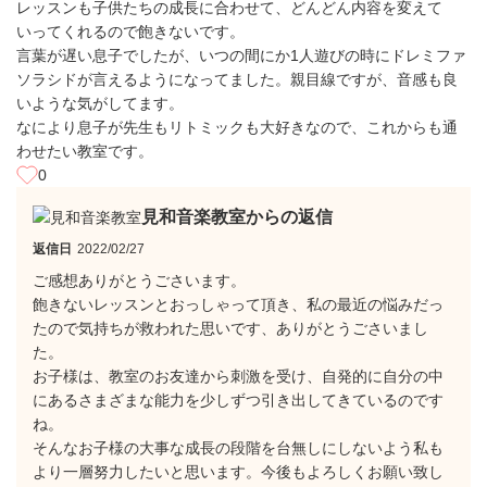
レッスンも子供たちの成長に合わせて、どんどん内容を変えて
いってくれるので飽きないです。
言葉が遅い息子でしたが、いつの間にか1人遊びの時にドレミファ
ソラシドが言えるようになってました。親目線ですが、音感も良
いような気がしてます。
なにより息子が先生もリトミックも大好きなので、これからも通
わせたい教室です。
0
見和音楽教室からの返信
返信日
2022/02/27
ご感想ありがとうごさいます。
飽きないレッスンとおっしゃって頂き、私の最近の悩みだっ
たので気持ちが救われた思いです、ありがとうごさいまし
た。
お子様は、教室のお友達から刺激を受け、自発的に自分の中
にあるさまざまな能力を少しずつ引き出してきているのです
ね。
そんなお子様の大事な成長の段階を台無しにしないよう私も
より一層努力したいと思います。今後もよろしくお願い致し