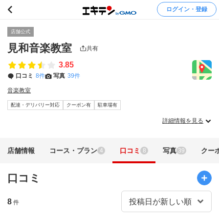
ログイン・登録
店舗公式
見和音楽教室
共有
3.85
口コミ
8件
写真
39件
音楽教室
配達・デリバリー対応
クーポン有
駐車場有
詳細情報を見る
店舗情報
コース・プラン
口コミ
写真
クー
4
8
39
口コミ
8
件