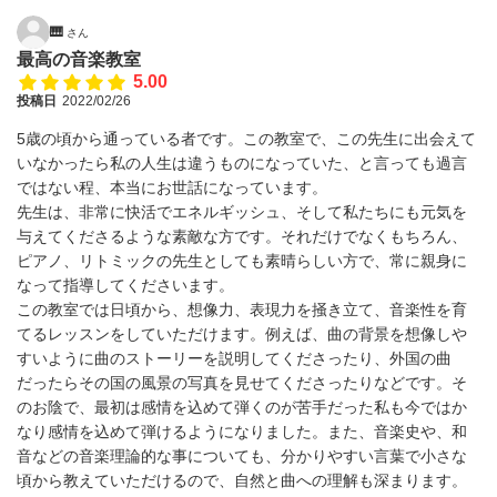
🎹
さん
最高の音楽教室
5.00
投稿日
2022/02/26
5歳の頃から通っている者です。この教室で、この先生に出会えて
いなかったら私の人生は違うものになっていた、と言っても過言
ではない程、本当にお世話になっています。
先生は、非常に快活でエネルギッシュ、そして私たちにも元気を
与えてくださるような素敵な方です。それだけでなくもちろん、
ピアノ、リトミックの先生としても素晴らしい方で、常に親身に
なって指導してくださいます。
この教室では日頃から、想像力、表現力を掻き立て、音楽性を育
てるレッスンをしていただけます。例えば、曲の背景を想像しや
すいように曲のストーリーを説明してくださったり、外国の曲
だったらその国の風景の写真を見せてくださったりなどです。そ
のお陰で、最初は感情を込めて弾くのが苦手だった私も今ではか
なり感情を込めて弾けるようになりました。また、音楽史や、和
音などの音楽理論的な事についても、分かりやすい言葉で小さな
頃から教えていただけるので、自然と曲への理解も深まります。