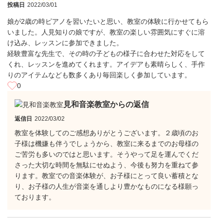
投稿日
2022/03/01
娘が2歳の時ピアノを習いたいと思い、教室の体験に行かせてもら
いました。人見知りの娘ですが、教室の楽しい雰囲気にすぐに溶
け込み、レッスンに参加できました。
経験豊富な先生で、その時の子どもの様子に合わせた対応をして
くれ、レッスンを進めてくれます。アイデアも素晴らしく、手作
りのアイテムなども数多くあり毎回楽しく参加しています。
0
見和音楽教室からの返信
返信日
2022/03/02
教室を体験してのご感想ありがとうございます。２歳頃のお
子様は機嫌も伴うでしょうから、教室に来るまでのお母様の
ご苦労も多いのではと思います。そうやって足を運んでくだ
さった大切な時間を無駄にせぬよう、今後も努力を重ねて参
ります。教室での音楽体験が、お子様にとって良い蓄積とな
り、お子様の人生が音楽を通しより豊かなものになる様願っ
ております。