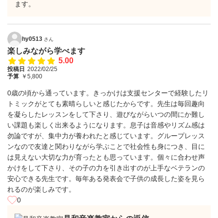
ます。
hy0513
さん
楽しみながら学べます
5.00
投稿日
2022/02/25
予算
￥5,800
0歳の頃から通っています。きっかけは支援センターで経験したリ
トミックがとても素晴らしいと感じたからです。先生は毎回趣向
を凝らしたレッスンをして下さり、遊びながらいつの間にか難し
い課題も楽しく出来るようになります。息子は音感やリズム感は
勿論ですが、集中力が養われたと感じています。グループレッス
ンなので友達と関わりながら学ぶことで社会性も身につき、目に
は見えない大切な力が育ったとも思っています。個々に合わせ声
かけをして下さり、その子の力を引き出すのが上手なベテランの
安心できる先生です。毎年ある発表会で子供の成長した姿を見ら
れるのが楽しみです。
0