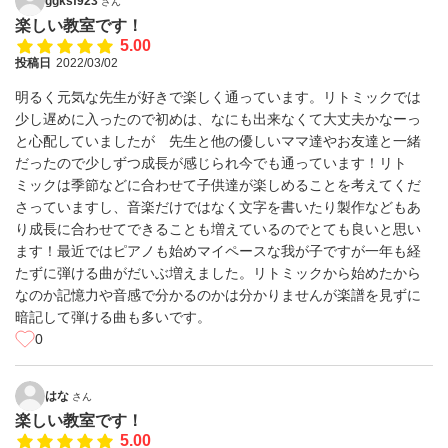
ggksf923
さん
楽しい教室です！
5.00
投稿日
2022/03/02
明るく元気な先生が好きで楽しく通っています。リトミックでは
少し遅めに入ったので初めは、なにも出来なくて大丈夫かなーっ
と心配していましたが 先生と他の優しいママ達やお友達と一緒
だったので少しずつ成長が感じられ今でも通っています！リト
ミックは季節などに合わせて子供達が楽しめることを考えてくだ
さっていますし、音楽だけではなく文字を書いたり製作などもあ
り成長に合わせてできることも増えているのでとても良いと思い
ます！最近ではピアノも始めマイペースな我が子ですが一年も経
たずに弾ける曲がだいぶ増えました。リトミックから始めたから
なのか記憶力や音感で分かるのかは分かりませんが楽譜を見ずに
暗記して弾ける曲も多いです。
0
はな
さん
楽しい教室です！
5.00