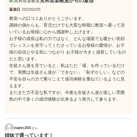
見和音楽教室からの返信
返信日
2022/02/25
教室への口コミありがとうごさいます。
講師の側からも、育児だけでも大変な時期に教室へ通って頂
いているお母様に心から感謝申し上げます。
お子様の成長は私の力ではなく、どんな場面でも暖かい笑顔
でレッスンを見守ってくださっているお母様の愛情が、お子
様の自信とやる気につながり お子様が大きく成長しているの
だと思います。
生徒さん達を見ていると、私はただ「場」を作っているだけ
で、実際は生徒さん達が「できない」「恥ずかしい」などの
不安を自らの力で乗りこえて成功体験を重ねているように見
えます。
まだまだ力不足な私ですが、今後も生徒さん達が楽しい雰囲
気の中で多くの成功体験が出来るよう努力して参ります。
vupvc204
さん
姉妹で通っています！