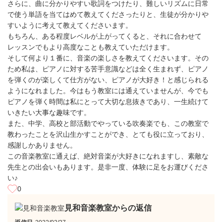
さらに、曲に分かりやすい歌詞をつけたり、難しいリズムに日常
で使う単語を当てはめて教えてくださったりと、生徒が分かりや
すいように考えて教えてくださいます。
もちろん、ある程度レベルが上がってくると、それに合わせて
レッスンでもより高度なことも教えていただけます。
そして何より１番に、音楽の楽しさを教えてくださいます。その
ため私は、ピアノに対する苦手意識などは全く生まれず、ピアノ
を弾くのが楽しくて仕方がない、ピアノが大好き！と感じられる
ようになれました。今はもう教室には通えていませんが、今でも
ピアノを弾く時間は私にとって大切な息抜きであり、一生続けて
いきたい大事な趣味です。
また、中学、高校と部活動でやっている吹奏楽でも、この教室で
教わったことを沢山生かすことができ、とても役に立っており、
感謝しかありません。
この音楽教室に通えば、絶対音楽が大好きになれますし、素敵な
先生との出会いもあります。是非一度、体験に足をお運びくださ
い♪
0
見和音楽教室からの返信