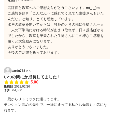
返信日
2022/02/27
高評価と教室へのご感想ありがとうごさいます。m(_ _)m
ご感想を頂き「こんなふうに感じてくれてた生徒さんもいた
んだな」と知り、とても感激しています。
水戸の教室を開いてからは、独身のときの様に生徒さん一人
一人の下準備にかける時間があまり取れず、日々反省ばかり
でしたから、教室を卒業された生徒さんにこの様なご感想を
頂くと大変励みになります。
ありがとうごさいました。
今後のご活躍を祈っております。
bardq738
さん
いつの間にか成長してました！
5.00
投稿日
2022/02/26
予算
￥4,800
一歳からリトミックに通ってます。
テンション高めの先生で、一緒に通ってる私たち母親も元気にな
れます。