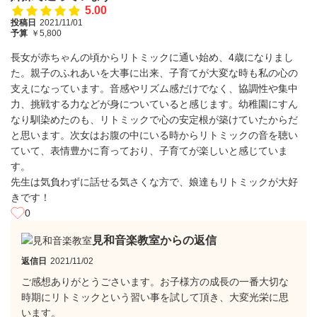
5.00
投稿日
2021/11/01
予算
￥5,800
長女が赤ちゃんの頃からリトミックに通い始め、4歳になりまし
た。親子のふれあいを大事に出来、子育てが大変な時も私の心の
支えになっています。音感やリズム感だけでなく、協調性や集中
力、挑戦する力などが身についていると感じます。幼稚園にすん
なり馴染めたのも、リトミックで心の安定根が築けていたからだ
と思います。次女はお腹の中にいる時からリトミックの音を聴い
ていて、表情豊かに育っており、子育てが楽しいと感じていま
す。
先生は気負わずに話せる気さくな方で、娘達もリトミックが大好
きです！
0
見和音楽教室からの返信
返信日
2021/11/02
ご感想ありがとうごさいます。お子様方の成長の一番大切な
時期にリトミックという習い事を試して頂き、大変光栄に思
います。