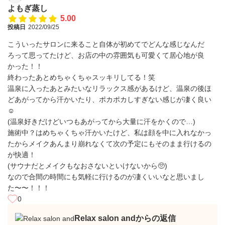
よもぎ蒸し
5.00
投稿日
2022/09/25
こういったサロンに来ること自体が初めてでどんな感じなんだ
ろって思ってたけど、お店の中の雰囲気も可愛くて居心地が良
かった！！
終わったあとめちゃくちゃスッキリしてる！笑
温泉に入ったあとみたいなリラックス感があるけど、温泉の後ほ
どあがってから汗かいたり、ポカポカしすぎない感じが凄く良い
☺️
(温泉好きだけどいつもあがってから大量に汗をかくので…)
施術中？はめちゃくちゃ汗かいたけど、私は顔を中に入れなかっ
たからメイクあんまり崩れなくて次の予定にもそのまま行けるの
が快適！
(サウナだとメイクもなおさないといけないから🥺)
なので合間の時間にも気軽に行けるのが凄くいいなと思いまし
た〜〜！！！
0
Relax salon andからの返信