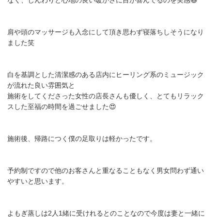
なく、じんわりと心地の良い暖かさに目が喜んでるのを実感😆
肩や頭のマッサージも入念にして頂き思わず寝落ちしそうになり
ました笑
白を基調とした清潔感のある店内にヒーリング系のミュージック
が流れた良い雰囲気と
施術をしてくださった女性の店長さんも優しく、とてもリラック
スした至福の時間を過ごせました😍
施術後、帰路につく僕の足取りは軽かったです。
予約制ですので他のお客さんと重なることもなく男女問わず通い
やすいと思います。
よもぎ蒸しは2人1緒に受けれるとのことなので今度は妻と一緒に