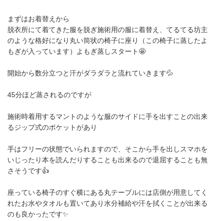
まずはお着替えから
脱衣所にて着てきた服を脱ぎ施術用の服に着替え、てるてる坊主
のような格好になり丸い筒状の椅子に座り（この椅子に蒸したよ
もぎが入っています）よもぎ蒸しスタート🤩
開始から数分立つと汗がダラダラと流れていきます‪‪💦‬
45分ほど蒸されるのですが
施術時着用するマントのような服のサイドに手を出すことの出来
るジップ式のポケットがあり
手はフリーの状態でいられますので、そこから手を出しスマホを
いじったり本を読んだりすることも出来るので退屈することも無
さそうです👍
座っている椅子のすぐ横にある丸テーブルには店側が用意してく
れたお水やタオルも置いてあり水分補給や汗を拭くことが出来る
のも良かったです✨