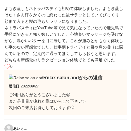
よもぎ蒸しもネトラバスティも初めて体験しました。よもぎ蒸し
はたくさん汗をかくのに終わった後サラッとしていてびっくり！
顔まで入ると髪の毛もサラサラになりました。
ネトラバスティはYouTube等で見て気になっていたので鹿児島で
手軽にできると知り嬉しいでした。心地良いマッサージを受けな
がら、温かいバターを目に浸して。これが痛みとかもなく体験し
た事のない新感覚でした。仕事柄ドライアイと目や肩の凝りに悩
んでいるので、定期的に通ってほぐしてもらおうと思います。
どちらも新感覚のリラクゼーション体験でとても満足でした！
0
Relax salon andからの返信
返信日
2022/09/27
ご利用ありがとうございました😌
また是非目が疲れた際はいらして下さい✨
次回のご来店お待ちしております🙂
あい
さん