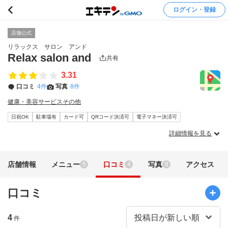
ログイン・登録
店舗公式
リラックス サロン アンド
Relax salon and
共有
3.31
口コミ
4件
写真
8件
健康・美容サービスその他
日祝OK
駐車場有
カード可
QRコード決済可
電子マネー決済可
詳細情報を見る
店舗情報
メニュー
口コミ
写真
アクセス
5
4
8
口コミ
4
件