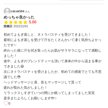
cdcok564
さん
めっちゃ良かった
5.00
投稿日
2022/11/01
初めてよもぎ蒸しと、ネトラバスティを受けてきました！
最初によもぎ蒸しを受けて汗をたくさんかいて凄く気持ちよかっ
たです✨
終わった後に汗を拭き取ったらお肌がサラサラになってて感動し
ました！
途中、よもぎのブレンドティーも頂いて身体の中から温まる事が
できました😆
次にネトラバスティを受けましたが、初めての感覚でとても不思
議でした😳
ヘッドマッサージと肩、首もマッサージして貰って
疲れが取れた気がしました！
リラックスしすぎていつの間にか眠ってしまってました笑笑
是非またよろしくお願いします🤲✨
0