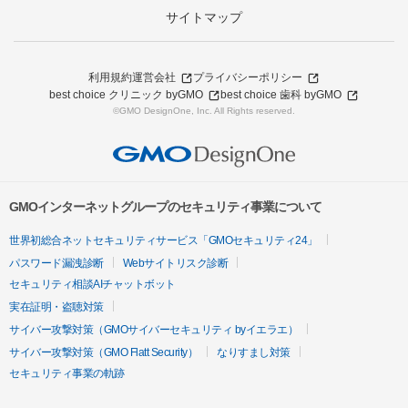
サイトマップ
利用規約
運営会社
プライバシーポリシー
best choice クリニック byGMO
best choice 歯科 byGMO
©GMO DesignOne, Inc. All Rights reserved.
GMOインターネットグループのセキュリティ事業について
世界初総合ネットセキュリティサービス「GMOセキュリティ24」
パスワード漏洩診断
Webサイトリスク診断
セキュリティ相談AIチャットボット
実在証明・盗聴対策
サイバー攻撃対策（GMOサイバーセキュリティ byイエラエ）
サイバー攻撃対策（GMO Flatt Security）
なりすまし対策
セキュリティ事業の軌跡