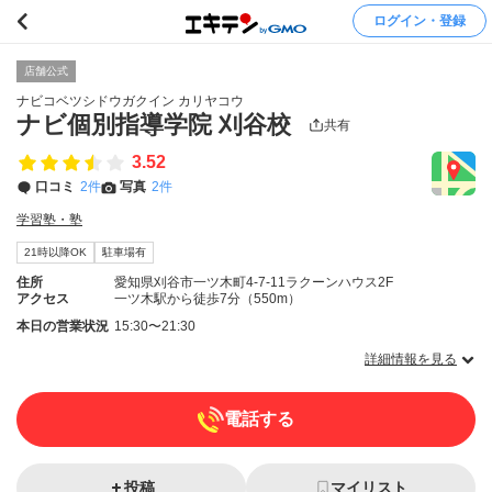
ログイン・登録
店舗公式
ナビコベツシドウガクイン カリヤコウ
ナビ個別指導学院 刈谷校
共有
3.52
口コミ
2件
写真
2件
学習塾・塾
21時以降OK
駐車場有
住所
愛知県刈谷市一ツ木町4-7-11ラクーンハウス2F
アクセス
一ツ木駅から徒歩7分（550m）
本日の営業状況
15:30〜21:30
詳細情報を見る
電話する
投稿
マイリスト