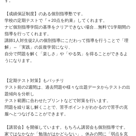
す。
【成績保証制度】のある個別指導塾です。
学校の定期テストで『＋20点を約束』してくれます。
ナビ個別指導学院の基準をクリアできない場合…無料で1学期間の
指導を行ってくれます。
講師1人対生徒2人の個別指導にこだわって指導を行うことで「理
解」⇔「実践」の反復学習になり、
自分で問題を解く「楽しさ」や「やる気」を得ることができるよ
うになります。
【定期テスト対策】もバッチリ
テスト前の2週間は、過去問題や様々な出題データからテストの出
題傾向を分析し
テスト範囲に合わせたプリントなどで対策を行います。
問題を繰り返し解くことで、苦手ポイントがわかるので苦手の克
服へとつなげることができます。
【講習会】を開催しています。もちろん講習会も個別指導です。
家ではなかなか「勉強がはかどらない」、休みの間に「弱点を克