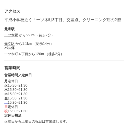
アクセス
平成小学校近く「一ツ木町3丁目」交差点、クリーニング店の2階
最寄駅
一ツ木駅
から550m （徒歩7分）
知立駅
から1.1km （徒歩14分）
バス停
一ツ木町４丁目から120m （徒歩2分）
営業時間
営業時間／定休日
月
定休日
火
15:30~21:30
水
15:30~21:30
木
15:30~21:30
金
15:30~21:30
土
15:30~21:30
日
定休日
祝
15:30~21:30
定休日補足
火曜日から土曜日の祝日は営業致します。