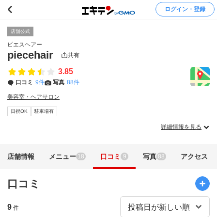
ログイン・登録
店舗公式
ピエスヘアー
piecehair
共有
3.85
口コミ
9件
写真
88件
美容室・ヘアサロン
日祝OK
駐車場有
詳細情報を見る
店舗情報
メニュー
口コミ
写真
アクセス
18
9
88
口コミ
9
件