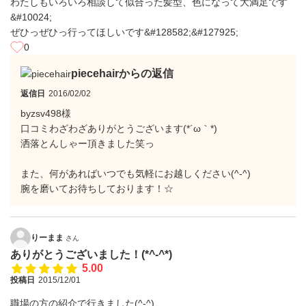
わたしもいろいろ相談して似合った髪型、色になって大満足です
&#10024;
ぜひっぜひっ行ってほしいです&#128582;&#127925;
0
piecehairからの返信
返信日
2016/02/02
byzsv498様
口コミわざわざありがとうございます(*´ω｀*)
洒落とんしゃー頂きました笑っ
また、何があればいつでも気軽にお越しください(^-^)
腕を磨いてお待ちしております！☆
りーまま
さん
ありがとうございました！(*^-^*)
5.00
投稿日
2015/12/01
職場の方の紹介で行きました(^-^)