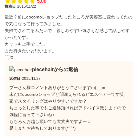
5.00
投稿日
2015/11/22
最近？前にdocomoショップだったところが美容室に変わってたの
で気になって行ってみました。
夫婦でされてるみたいで、親しみやすい気さくな感じで話しやす
かったです。
カットも上手でした。
また行きたいと思います。
0
piecehairからの返信
返信日
2015/11/27
プーさん様コメントありがとうございますm(__)m
未だにdocomoショップと間違えられるピエスヘアーです笑
家でスタイリングはやりやすいですか？
ちょっとした事でもご連絡頂ければアドバイス致しますので
気軽に言って下さいね♪
もちろんお越し頂いても大丈夫ですよー☆
是非またお待ちしております(*^^*)