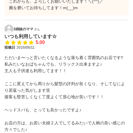
これからも、よろしくお願いいたします！＼(^^)／
腕を磨いてお待ちしてます！m(__)m
3姉妹のママ
さん
いつも利用しています☆
5.00
投稿日
2016/06/11
ただいま〜っと言いたくなるような落ち着く雰囲気のお店です!!
私みたいなおばちゃんでも、リラックス出来ますよ♪
主人も子供達も利用してます！！
ここに変えてから周りから髪型の評判が良くなり、そしてなによ
り若返った気がします笑
接客も堅苦しくなく丁度よくて居心地が良いです！！
ヘッドスパも、とっても良かったですよ♪
お店の方は、お若い夫婦２人でしてるみたいで人柄の良い感じの
方々でした♪