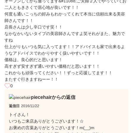
オープンしてから通ってます&#11088;ご夫婦２人でやっていてお
二人ともきさくで居心地が良いです！！
何度も通いこっちの好みもわかってくれて本当に信頼出来る美容
師さんです！！
店長さんは少し辛口です笑！！
なかなかいないタイプの美容師さんですよ笑それがまた、魅力で
すね
仕上がりもいつも気に入ってます！！アドバイスも家で出来るよ
うなアドバイスでわかりやすく扱いやすいです！！
価格は、良心的だと思います！
高すぎず安すぎず通いやすい価格だと思います！！
これからも頑張ってください！！ずっと応援してます！！
またすぐ行きますねーー！！
0
piecehairからの返信
返信日
2016/11/22
トイさん！
いつもご来店ありがとうございます！☆
お褒めの言葉ありがとうございます！m(__)m