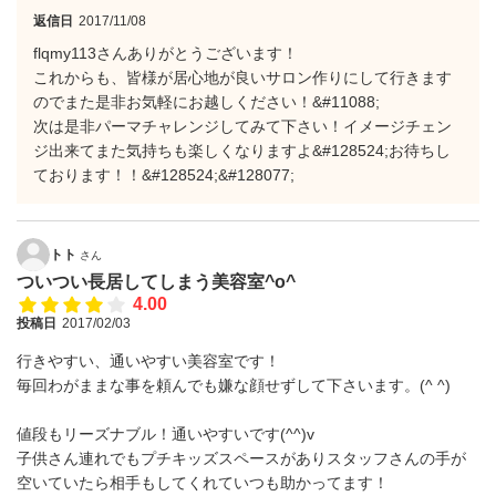
返信日
2017/11/08
flqmy113さんありがとうございます！
これからも、皆様が居心地が良いサロン作りにして行きます
のでまた是非お気軽にお越しください！&#11088;
次は是非パーマチャレンジしてみて下さい！イメージチェン
ジ出来てまた気持ちも楽しくなりますよ&#128524;お待ちし
ております！！&#128524;&#128077;
トト
さん
ついつい長居してしまう美容室^o^
4.00
投稿日
2017/02/03
行きやすい、通いやすい美容室です！
毎回わがままな事を頼んでも嫌な顔せずして下さいます。(^ ^)
値段もリーズナブル！通いやすいです(^^)v
子供さん連れでもプチキッズスペースがありスタッフさんの手が
空いていたら相手もしてくれていつも助かってます！