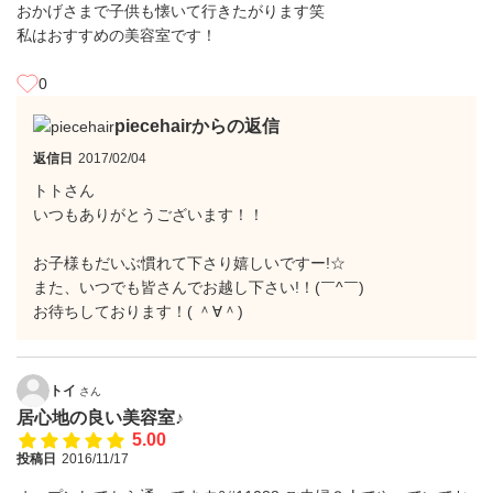
おかげさまで子供も懐いて行きたがります笑
私はおすすめの美容室です！
0
piecehairからの返信
返信日
2017/02/04
トトさん
いつもありがとうございます！！
お子様もだいぶ慣れて下さり嬉しいですー!☆
また、いつでも皆さんでお越し下さい!！(￣^￣)ゞ
お待ちしております！( ＾∀＾)
トイ
さん
居心地の良い美容室♪
5.00
投稿日
2016/11/17