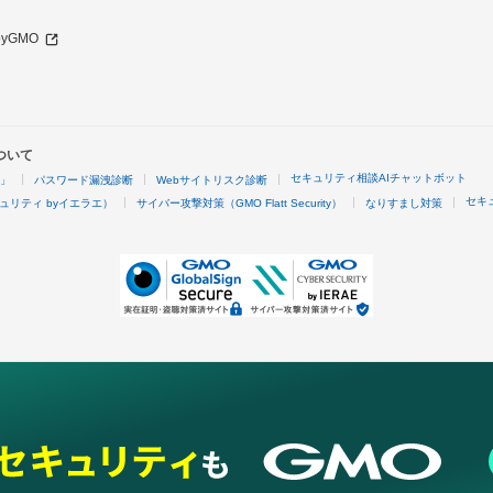
 byGMO
ついて
セキュリティ相談AIチャットボット
4」
パスワード漏洩診断
Webサイトリスク診断
セキ
ュリティ byイエラエ）
サイバー攻撃対策（GMO Flatt Security）
なりすまし対策