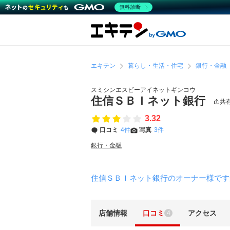
無料診断
エキテン
暮らし・生活・住宅
銀行・金融
スミシンエスビーアイネットギンコウ
住信ＳＢＩネット銀行
共
3.32
口コミ
4件
写真
3件
銀行・金融
住信ＳＢＩネット銀行のオーナー様です
店舗情報
口コミ
アクセス
4