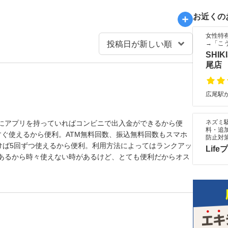
お近くの
女性特
→「こ
SHIKI
尾店
広尾駅か
ネズミ駆
にアプリを持っていればコンビニで出入金ができるから便
料・追
すぐ使えるから便利。ATM無料回数、振込無料回数もスマホ
防止対
けば5回ずつ使えるから便利。利用方法によってはランクアッ
Lif
あるから時々使えない時があるけど、とても便利だからオス