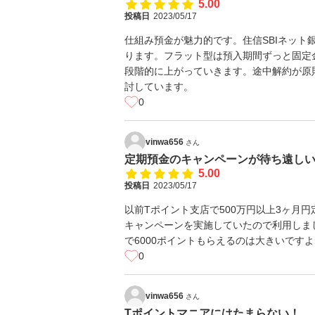
5.00
投稿日
2023/05/17
仕組み預金が魅力的です。住信SBIネッ
ります。フラット型は預入期間ずっと固定
段階的に上がっていきます。途中解約が原
討しています。
0
vinwa656
さん
定期預金のキャンペーンが待ち遠し
5.00
投稿日
2023/05/17
以前Tポイント支店で500万円以上3ヶ月円
キャンペーンを実施していたので利用しま
で6000ポイントもらえるのは大きいです
0
vinwa656
さん
Tポイントマニアにはたまらない！