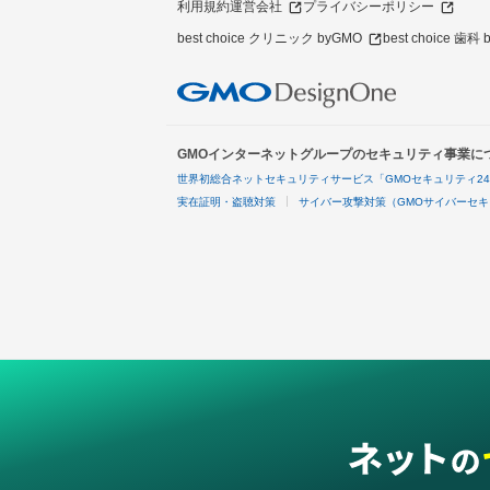
利用規約
運営会社
プライバシーポリシー
best choice クリニック byGMO
best choice 歯科
GMOインターネットグループのセキュリティ事業に
世界初総合ネットセキュリティサービス「GMOセキュリティ2
実在証明・盗聴対策
サイバー攻撃対策（GMOサイバーセキ