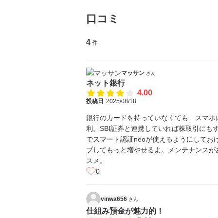
口コミ
4
件
マッサン
さん
ネット銀行
4.00
投稿日
2025/08/18
銀行のカードを持っていなくても、スマホ
利。SBI証券と連携していれば株取引にも
でスマート認証neoが使えるようにしてお
プしてもっと増やせるよ。メンテナンスが
スメ。
0
vinwa656
さん
仕組み預金が魅力的！