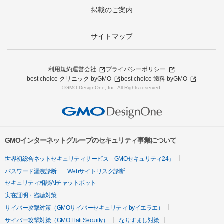
掲載のご案内
サイトマップ
利用規約
運営会社
プライバシーポリシー
best choice クリニック byGMO
best choice 歯科 byGMO
©GMO DesignOne, Inc. All Rights reserved.
GMOインターネットグループのセキュリティ事業について
世界初総合ネットセキュリティサービス「GMOセキュリティ24」
パスワード漏洩診断
Webサイトリスク診断
セキュリティ相談AIチャットボット
実在証明・盗聴対策
サイバー攻撃対策（GMOサイバーセキュリティ byイエラエ）
サイバー攻撃対策（GMO Flatt Security）
なりすまし対策