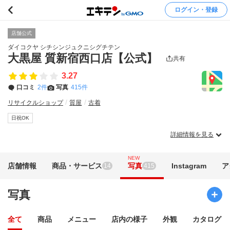
ログイン・登録
店舗公式
ダイコクヤ シチシンジュクニシグチテン
大黒屋 質新宿西口店【公式】
共有
3.27
口コミ
2件
写真
415件
リサイクルショップ
質屋
古着
日祝OK
詳細情報を見る
NEW
店舗情報
商品・サービス
写真
Instagram
ア
14
415
写真
全て
商品
メニュー
店内の様子
外観
カタログ