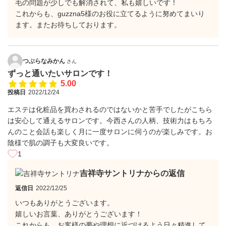
毛の問題が少しでも解消されて、私も嬉しいです！
これからも、guzzna5様のお役に立てるように努めてまいり
ます。またお待ちしております。
つぶらなみかん
さん
ずっと通いたいサロンです！
5.00
投稿日
2022/12/24
エステは化粧品を買わされるのではないかと苦手でしたがこちら
は安心して通えるサロンです。今西さんの人柄、技術力はもちろ
んのこと会話も楽しく月に一度サロンに伺うのが楽しみです。お
陰様で肌の調子も大変良いです。
1
吉祥寺サントリナからの返信
返信日
2022/12/25
いつもありがとうございます。
嬉しいお言葉、ありがとうございます！
これからも、お客様の夢や理想に近づけるよう日々精進して