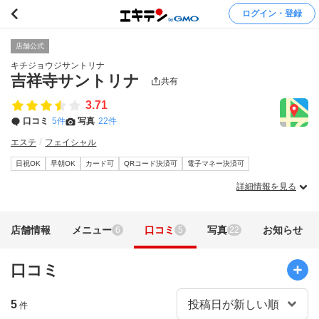
ログイン・登録
店舗公式
キチジョウジサントリナ
吉祥寺サントリナ
共有
3.71
口コミ
5件
写真
22件
エステ
フェイシャル
日祝OK
早朝OK
カード可
QRコード決済可
電子マネー決済可
詳細情報を見る
店舗情報
メニュー
口コミ
写真
お知らせ
6
5
22
口コミ
5
件