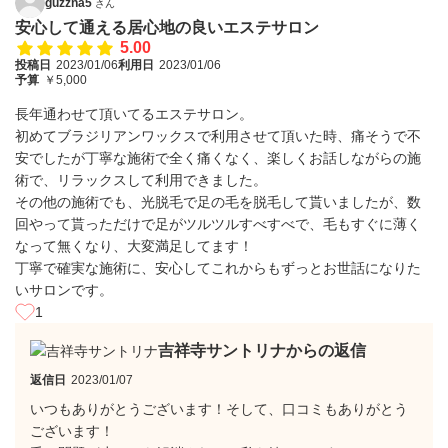
guzzna5
さん
安心して通える居心地の良いエステサロン
5.00
投稿日
2023/01/06
利用日
2023/01/06
予算
￥5,000
長年通わせて頂いてるエステサロン。
初めてブラジリアンワックスで利用させて頂いた時、痛そうで不
安でしたが丁寧な施術で全く痛くなく、楽しくお話しながらの施
術で、リラックスして利用できました。
その他の施術でも、光脱毛で足の毛を脱毛して貰いましたが、数
回やって貰っただけで足がツルツルすべすべで、毛もすぐに薄く
なって無くなり、大変満足してます！
丁寧で確実な施術に、安心してこれからもずっとお世話になりた
いサロンです。
1
吉祥寺サントリナからの返信
返信日
2023/01/07
いつもありがとうございます！そして、口コミもありがとう
ございます！