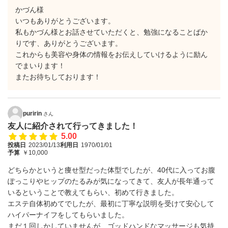
かづん様
いつもありがとうございます。
私もかづん様とお話させていただくと、勉強になることばか
りです、ありがとうございます。
これからも美容や身体の情報をお伝えしていけるように励ん
でまいります！
またお待ちしております！
puririn
さん
友人に紹介されて行ってきました！
5.00
投稿日
2023/01/13
利用日
1970/01/01
予算
￥10,000
どちらかというと痩せ型だった体型でしたが、40代に入ってお腹
ぽっこりやヒップのたるみが気になってきて、友人が長年通って
いるということで教えてもらい、初めて行きました。
エステ自体初めてでしたが、最初に丁寧な説明を受けて安心して
ハイパーナイフをしてもらいました。
まだ１回しかしていませんが、ゴッドハンドなマッサージも気持