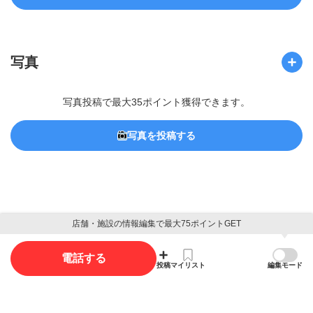
写真
写真投稿で最大35ポイント獲得できます。
写真を投稿する
店舗・施設の情報編集で最大75ポイントGET
概要
電話する
店舗名
投稿
マイリスト
編集モード
ドッグクラブソラノイヌジロウ
ＤＯＧ・ＣＬＵＢ空の犬二郎