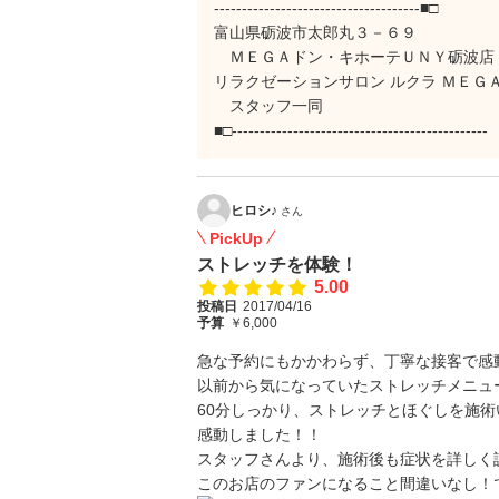
-------------------------------------■□
富山県砺波市太郎丸３－６９
ＭＥＧＡドン・キホーテＵＮＹ砺波店
リラクゼーションサロン ルクラ ＭＥＧ
スタッフ一同
■□----------------------------------------------
ヒロシ♪
さん
PickUp
ストレッチを体験！
5.00
投稿日
2017/04/16
予算
￥6,000
急な予約にもかかわらず、丁寧な接客で感動
以前から気になっていたストレッチメニュ
60分しっかり、ストレッチとほぐしを施
感動しました！！
スタッフさんより、施術後も症状を詳しく説
このお店のファンになること間違いなし！