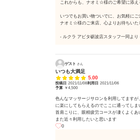
これからも、ナオミ☆様のご希望に添え
いつでもお買い物ついでに、お気軽にご
ナオミ☆様のご来店、心よりお待ちいた
- ルクラ アピタ砺波店スタッフ一同より 
ゲスト
さん
いつも大満足
5.00
投稿日
2021/11/08
利用日
2021/11/06
予算
￥4,500
色んなマッサージサロンを利用してますが
に楽にしてもらえるのでここに通ってしま
首肩こりに、眼精疲労コースが凄くよくあ
また近々利用したいと思います
0