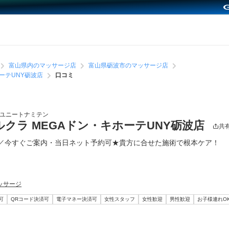
富山県内のマッサージ店
富山県砺波市のマッサージ店
ーテUNY砺波店
口コミ
テユニートナミテン
クラ MEGAドン・キホーテUNY砺波店
共
／今すぐご案内・当日ネット予約可★貴方に合せた施術で根本ケア！
ッサージ
可
QRコード決済可
電子マネー決済可
女性スタッフ
女性歓迎
男性歓迎
お子様連れO