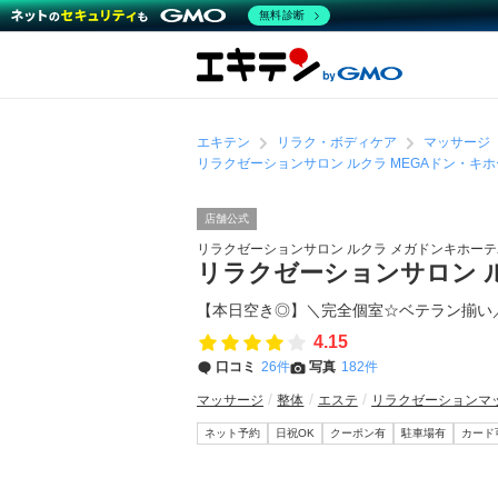
無料診断
エキテン
リラク・ボディケア
マッサージ
リラクゼーションサロン ルクラ MEGAドン・キホ
店舗公式
リラクゼーションサロン ルクラ メガドンキホー
リラクゼーションサロン ル
【本日空き◎】＼完全個室☆ベテラン揃い
4.15
口コミ
26件
写真
182件
マッサージ
整体
エステ
リラクゼーションマ
ネット予約
日祝OK
クーポン有
駐車場有
カード