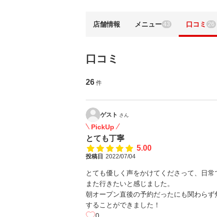
店舗情報
メニュー
口コミ
43
26
口コミ
26
件
ゲスト
さん
PickUp
とても丁寧
5.00
投稿日
2022/07/04
とても優しく声をかけてくださって、日常
また行きたいと感じました。
朝オープン直後の予約だったにも関わらず
することができました！
0