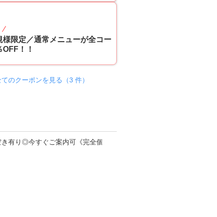
10
p
規様限定／通常メニューが全コー
OFF！！
全てのクーポンを見る（3 件）