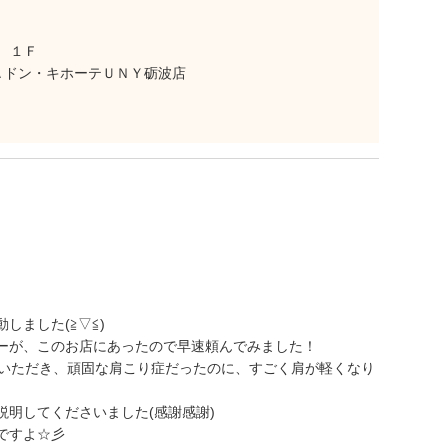
 １Ｆ
Ａドン・キホーテＵＮＹ砺波店
しました(≧▽≦)
ーが、このお店にあったので早速頼んでみました！
術いただき、頑固な肩こり症だったのに、すごく肩が軽くなり
明してくださいました(感謝感謝)
ですよ☆彡