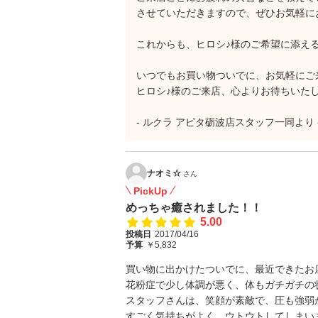
させていただきますので、ぜひお気軽に
これからも、ヒロシ♪様のご希望に添え
いつでもお買い物ついでに、お気軽にご
ヒロシ♪様のご来店、心よりお待ちいた
- ルクラ アピタ砺波店スタッフ一同より 
ナオミ☆
さん
PickUp
めっちゃ癒されました！！
5.00
投稿日
2017/04/16
予算
￥5,832
買い物に出かけたついでに、最近できたお
花粉症で少し体調が悪く、体もガチガチの状態
スタッフさんは、笑顔が素敵で、圧も強弱
すごく気持ちがよく、ウトウトしてしまいました