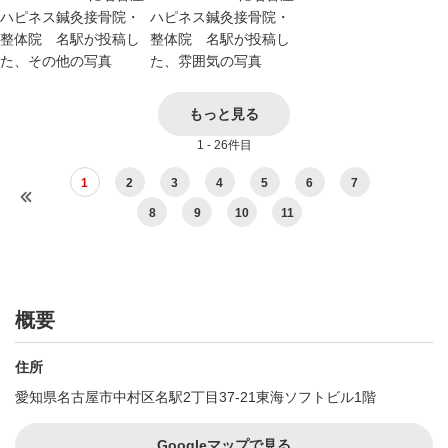
もっと見る
1 - 26件目
1
2
3
4
5
6
7
8
9
10
11
概要
住所
愛知県名古屋市中村区名駅2丁目37-21東海ソフトビル1階
Googleマップで見る