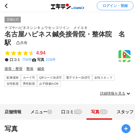
ログイン・登録
店舗公式
ナゴヤハピネスシンキュウセッコツイン メイエキ
名古屋ハピネス鍼灸接骨院・整体院 名
駅
共有
4.94
口コミ
758件
写真
218件
接骨・整骨
整体
鍼灸
駐車場有
カード可
QRコード決済可
電子マネー決済可
女性スタッフ
女性歓迎
男性歓迎
お子様連れOK
詳細情報を見る
店舗情報
メニュー
口コミ
写真
スタッフ
7
758
218
写真