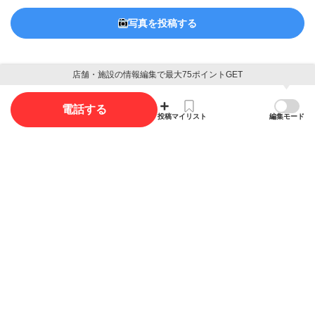
写真を投稿する
店舗・施設の情報編集で最大75ポイントGET
電話する
概要
投稿
マイリスト
編集モード
店舗名
ギャラリーセキグチ
ギャラリーセキグチ
ジャンル
ネットカフェ
電話番号
03-5662-0390