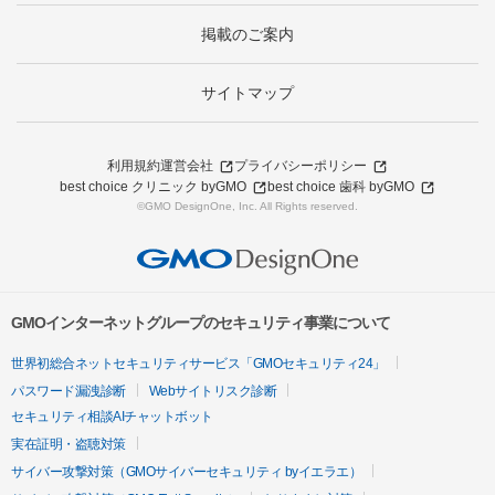
掲載のご案内
サイトマップ
利用規約
運営会社
プライバシーポリシー
best choice クリニック byGMO
best choice 歯科 byGMO
©GMO DesignOne, Inc. All Rights reserved.
GMOインターネットグループのセキュリティ事業について
世界初総合ネットセキュリティサービス「GMOセキュリティ24」
パスワード漏洩診断
Webサイトリスク診断
セキュリティ相談AIチャットボット
実在証明・盗聴対策
サイバー攻撃対策（GMOサイバーセキュリティ byイエラエ）