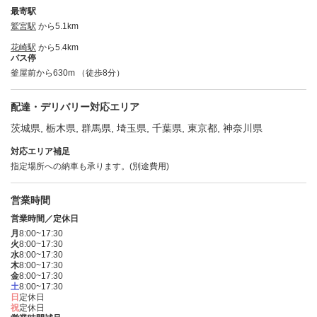
最寄駅
鷲宮駅
から5.1km
花崎駅
から5.4km
バス停
釜屋前から630m （徒歩8分）
配達・デリバリー対応エリア
茨城県, 栃木県, 群馬県, 埼玉県, 千葉県, 東京都, 神奈川県
対応エリア補足
指定場所への納車も承ります。(別途費用)
営業時間
営業時間／定休日
月
8:00~17:30
火
8:00~17:30
水
8:00~17:30
木
8:00~17:30
金
8:00~17:30
土
8:00~17:30
日
定休日
祝
定休日