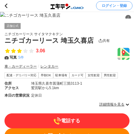
ログイン・登録
/
店舗公式
ニチゴカーリース サイタマクキテン
ニチゴカーリース 埼玉久喜店
共有
3.06
写真
5件
車・カーディーラー
レンタカー
配達・デリバリー対応
早朝OK
駐車場有
カード可
女性歓迎
男性歓迎
住所
埼玉県久喜市菖蒲町三箇3113-1
アクセス
鷲宮駅から5.1km
本日の営業状況
定休日
詳細情報を見る
電話する