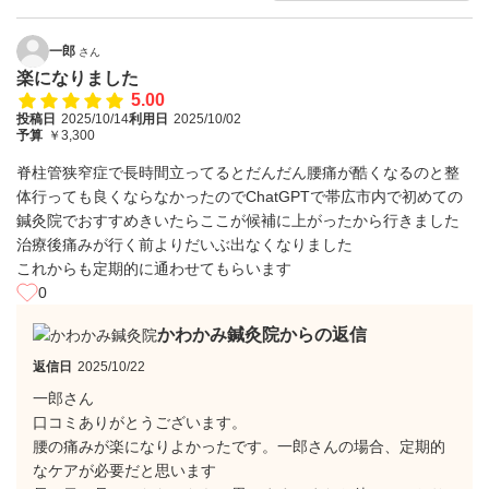
一郎
さん
楽になりました
5.00
投稿日
2025/10/14
利用日
2025/10/02
予算
￥3,300
脊柱管狭窄症で長時間立ってるとだんだん腰痛が酷くなるのと整
体行っても良くならなかったのでChatGPTで帯広市内で初めての
鍼灸院でおすすめきいたらここが候補に上がったから行きました
治療後痛みが行く前よりだいぶ出なくなりました
これからも定期的に通わせてもらいます
0
かわかみ鍼灸院からの返信
返信日
2025/10/22
一郎さん
口コミありがとうございます。
腰の痛みが楽になりよかったです。一郎さんの場合、定期的
なケアが必要だと思います