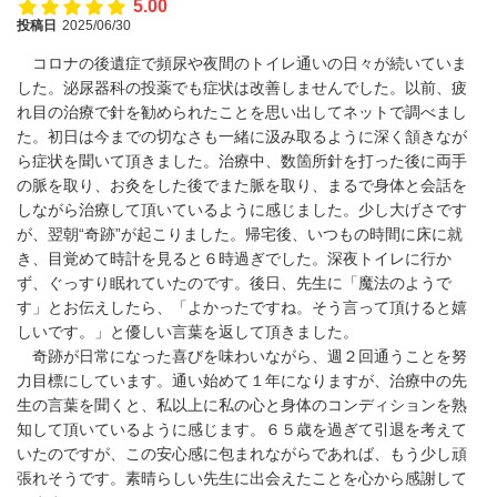
5.00
投稿日
2025/06/30
コロナの後遺症で頻尿や夜間のトイレ通いの日々が続いていま
した。泌尿器科の投薬でも症状は改善しませんでした。以前、疲
れ目の治療で針を勧められたことを思い出してネットで調べまし
た。初日は今までの切なさも一緒に汲み取るように深く頷きなが
ら症状を聞いて頂きました。治療中、数箇所針を打った後に両手
の脈を取り、お灸をした後でまた脈を取り、まるで身体と会話を
しながら治療して頂いているように感じました。少し大げさです
が、翌朝“奇跡”が起こりました。帰宅後、いつもの時間に床に就
き、目覚めて時計を見ると６時過ぎでした。深夜トイレに行か
ず、ぐっすり眠れていたのです。後日、先生に「魔法のようで
す」とお伝えしたら、「よかったですね。そう言って頂けると嬉
しいです。」と優しい言葉を返して頂きました。
奇跡が日常になった喜びを味わいながら、週２回通うことを努
力目標にしています。通い始めて１年になりますが、治療中の先
生の言葉を聞くと、私以上に私の心と身体のコンディションを熟
知して頂いているように感じます。６５歳を過ぎて引退を考えて
いたのですが、この安心感に包まれながらであれば、もう少し頑
張れそうです。素晴らしい先生に出会えたことを心から感謝して