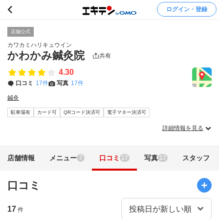
ログイン・登録
店舗公式
カワカミハリキュウイン
かわかみ鍼灸院
共有
4.30
口コミ
17件
写真
17件
鍼灸
駐車場有
カード可
QRコード決済可
電子マネー決済可
詳細情報を見る
店舗情報
メニュー
口コミ
写真
スタッフ
7
17
17
口コミ
17
件