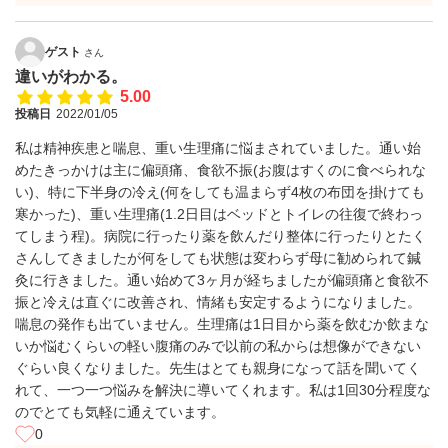
ゲスト
さん
違いがわかる。
5.00
投稿日
2022/01/05
私は精神疾患と喘息、重い生理痛に悩まされていました。通い始
めたきっかけは主に偏頭痛、食欲不振(お腹はすくのに食べられな
い)、特に下半身の冷え(何をしても温まらず4枚の布団を掛けても
寒かった)、重い生理痛(1.2日目はベッドとトイレの往復で終わっ
てしまう程)。病院に行ったり薬を飲んだり整体に行ったりとたく
さんしてきましたが何をしても状態は変わらず母に勧められて鍼
灸に行きました。通い始めて3ヶ月が経ちましたが偏頭痛と食欲不
振と冷えは直ぐに改善され、情緒も安定するようになりました。
喘息の発作も出ていません。生理痛は1日目から薬を飲むか飲まな
いか悩むくらいの軽い腹痛のみで以前の私からは想像ができない
ぐらい良くなりました。先生はとても親身になって話を聞いてく
れて、一つ一つ悩みを解決に導いてくれます。私は1回30分程度な
のでとても気軽に通えています。
0