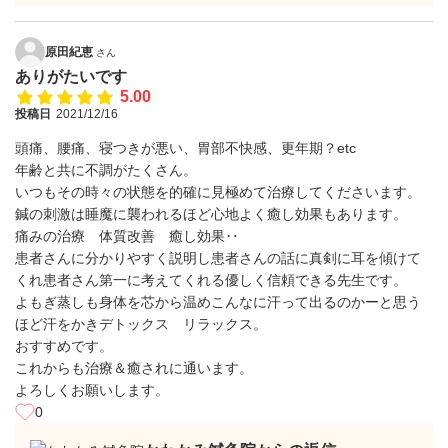
原田紀恵
さん
ありがたいです
5.00
投稿日
2021/12/16
頭痛、腰痛、寝つきが悪い、胃部不快感、更年期？etc
年齢と共に不調がたくさん。
いつもその時々の状態を的確に見極めて治療してくださいます。
鍼の刺激は睡魔に襲われるほど心地よく癒し効果もあります。
痛みの治療 体質改善 癒し効果‥
患者さんに分かりやすく説明し患者さんの話に真剣に耳を傾けて
くれ患者さん第一に考えてくれる優しく信頼できる先生です。
よもぎ蒸しも身体を芯から温めこんなに汗って出るのかーと思う
ほど汗をかきデトックス リラックス。
おすすめです。
これからも治療＆癒されに通います。
よろしくお願いします。
0