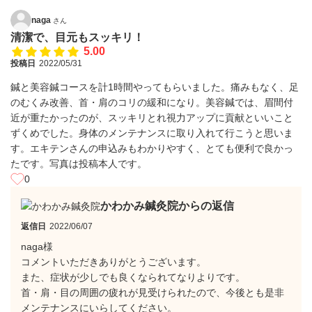
naga
さん
清潔で、目元もスッキリ！
5.00
投稿日
2022/05/31
鍼と美容鍼コースを計1時間やってもらいました。痛みもなく、足
のむくみ改善、首・肩のコリの緩和になり。美容鍼では、眉間付
近が重たかったのが、スッキリとれ視力アップに貢献といいこと
ずくめでした。身体のメンテナンスに取り入れて行こうと思いま
す。エキテンさんの申込みもわかりやすく、とても便利で良かっ
たです。写真は投稿本人です。
0
かわかみ鍼灸院からの返信
返信日
2022/06/07
naga様
コメントいただきありがとうございます。
また、症状が少しでも良くなられてなりよりです。
首・肩・目の周囲の疲れが見受けられたので、今後とも是非
メンテナンスにいらしてください。