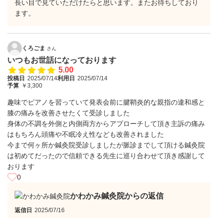
長い目で見ていただけたらと思います。またお待ちしており
ます。
くろごま
さん
いつもお世話になっております
5.00
投稿日
2025/07/14
利用日
2025/07/14
予算
￥3,300
趣味でピアノを習っていて発表会前に腱鞘炎的な親指の違和感と
膝の痛みを改善させたくて受診しました
身体の不調を外側と内側両方からアプローチして頂き主訴の痛み
はもちろん頭痛や不眠冷え性なども改善されました
今まで何ヶ所か鍼灸院受診しましたが脈診までして頂ける鍼灸院
は初めてだったので信頼できる先生に巡り合わせて頂き感謝して
おります
0
かわかみ鍼灸院からの返信
返信日
2025/07/16