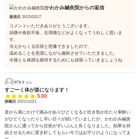
かわかみ鍼灸院からの返信
返信日
2022/02/17
コメントいただきありがとうございます。
頭痛や食欲不振、生理痛などがよくなってうれしく思いま
す。
冷えからくる症状と想像できましたので、
温めることを意識しながら施術させていただきました。
今後とも体調を維持するためにも頑張っていきましょうね
ゲスト
さん
すごーく体が楽になります！
5.00
投稿日
2021/12/21
首から肩にかけて痛みがありひどくなると吐き気が出たり車酔い
がひどくなったりし辛い日々が続いていましたが、かわかみ鍼灸
院さんに通ってから症状がずいぶんと良くなりました。効果を持
続させるために置き針してもらい今ではお守りのようになってま