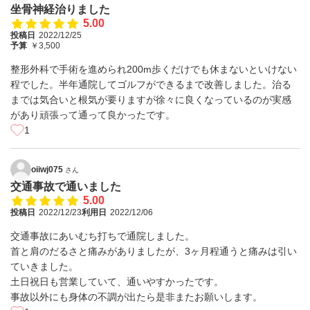
坐骨神経治りました
5.00
投稿日
2022/12/25
予算
￥3,500
整形外科で手術を進められ200m歩くだけでも休まないといけない
程でした。半年通院してゴルフができるまで改善しました。治る
までは気合いと根気が要りますが徐々に良くなっているのが実感
があり頑張って通って良かったです。
1
oiiwj075
さん
交通事故で通いました
5.00
投稿日
2022/12/23
利用日
2022/12/06
交通事故にあいむち打ちで通院しました。
首と肩のだるさと痛みがありましたが、3ヶ月程通うと痛みは引い
ていきました。
土日祝日も営業していて、通いやすかったです。
事故以外にも身体の不調が出たら是非またお願いします。