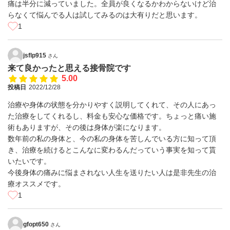
痛は半分に減っていました。全員が良くなるかわからないけど治
らなくて悩んでる人は試してみるのは大有りだと思います。
1
jsflp915
さん
来て良かったと思える接骨院です
5.00
投稿日
2022/12/28
治療や身体の状態を分かりやすく説明してくれて、その人にあっ
た治療をしてくれるし、料金も安心な価格です。ちょっと痛い施
術もありますが、その後は身体が楽になります。
数年前の私の身体と、今の私の身体を苦しんでいる方に知って頂
き、治療を続けるとこんなに変わるんだっていう事実を知って貰
いたいです。
今後身体の痛みに悩まされない人生を送りたい人は是非先生の治
療オススメです。
1
gfopt650
さん