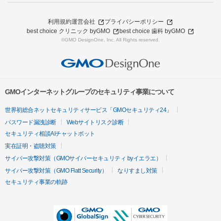
利用規約
運営会社
プライバシーポリシー
best choice クリニック byGMO
best choice 歯科 byGMO
©GMO DesignOne, Inc. All Rights reserved.
GMOインターネットグループのセキュリティ事業について
世界初総合ネットセキュリティサービス「GMOセキュリティ24」
パスワード漏洩診断
Webサイトリスク診断
セキュリティ相談AIチャットボット
実在証明・盗聴対策
サイバー攻撃対策（GMOサイバーセキュリティ byイエラエ）
サイバー攻撃対策（GMO Flatt Security）
なりすまし対策
セキュリティ事業の軌跡