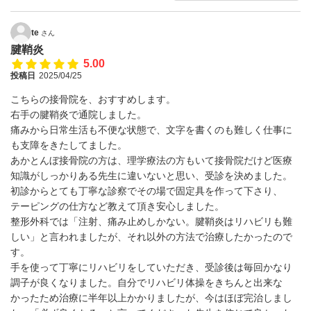
te
さん
腱鞘炎
5.00
投稿日
2025/04/25
こちらの接骨院を、おすすめします。
右手の腱鞘炎で通院しました。
痛みから日常生活も不便な状態で、文字を書くのも難しく仕事に
も支障をきたしてました。
あかとんぼ接骨院の方は、理学療法の方もいて接骨院だけど医療
知識がしっかりある先生に違いないと思い、受診を決めました。
初診からとても丁寧な診察でその場で固定具を作って下さり、
テーピングの仕方など教えて頂き安心しました。
整形外科では「注射、痛み止めしかない。腱鞘炎はリハビリも難
しい」と言われましたが、それ以外の方法で治療したかったので
す。
手を使って丁寧にリハビリをしていただき、受診後は毎回かなり
調子が良くなりました。自分でリハビリ体操をきちんと出来な
かったため治療に半年以上かかりましたが、今はほぼ完治しまし