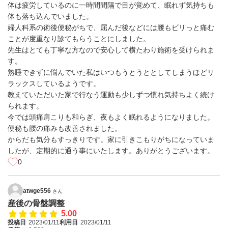
体は疲労しているのに一時間間隔で目が覚めて、眠れず気持ちも
体も落ち込んでいました。
婦人科系の術後便秘がちで、屈んだ後などには腰もビリっと痛む
ことが度重なり診てもらうことにしました。
先生はとても丁寧な方なので安心して横たわり施術を受けられま
す。
熟睡できずに悩んでいた私はいつもうとうととしてしまうほどリ
ラックスしているようです。
教えていただいた家で行なう運動も少しずつ慣れ気持ちよく続け
られます。
今では頭痛肩こりも和らぎ、夜もよく眠れるようになりました。
便秘も腰の痛みも改善されました。
からだも気分もすっきりです。家に引きこもりがちになっていま
したが、定期的に通う事にいたします。ありがとうございます。
0
atwge556
さん
産後の骨盤調整
5.00
投稿日
2023/01/11
利用日
2023/01/11