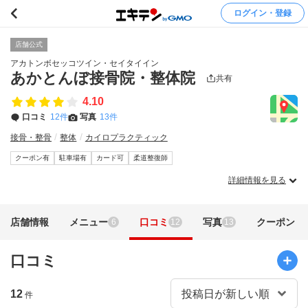
ログイン・登録
店舗公式
アカトンボセッコツイン・セイタイイン
あかとんぼ接骨院・整体院
共有
4.10
口コミ
12件
写真
13件
接骨・整骨
整体
カイロプラクティック
クーポン有
駐車場有
カード可
柔道整復師
詳細情報を見る
店舗情報
メニュー
口コミ
写真
クーポン
6
12
13
口コミ
12
件