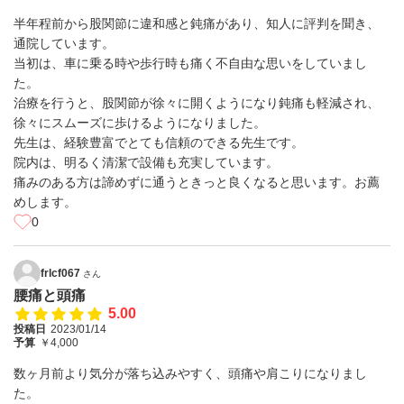
半年程前から股関節に違和感と鈍痛があり、知人に評判を聞き、
通院しています。
当初は、車に乗る時や歩行時も痛く不自由な思いをしていまし
た。
治療を行うと、股関節が徐々に開くようになり鈍痛も軽減され、
徐々にスムーズに歩けるようになりました。
先生は、経験豊富でとても信頼のできる先生です。
院内は、明るく清潔で設備も充実しています。
痛みのある方は諦めずに通うときっと良くなると思います。お薦
めします。
0
frlcf067
さん
腰痛と頭痛
5.00
投稿日
2023/01/14
予算
￥4,000
数ヶ月前より気分が落ち込みやすく、頭痛や肩こりになりまし
た。