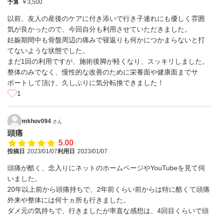
予算
￥3,500
以前、友人の産後のケアに付き添いで行き子連れにも優しく雰囲
気が良かったので、今回自分も利用させていただきました。
妊娠期間中も骨盤周辺の痛みで寝返りも何かにつかまらないと打
てないような状態でした。
まだ1回の利用ですが、施術後脚が軽くなり、スッキリしました。
整体のみでなく、慢性的な改善のために栄養面や健康面までサ
ポートして頂け、久しぶりに気分転換できました！
1
mkhov094
さん
頭痛
5.00
投稿日
2023/01/07
利用日
2023/01/07
頭痛が酷く、念入りにネットのホームページやYouTubeを見て伺
いました。
20年以上前から頭痛持ちで、2年前くらい前からは特に酷くて頭痛
外来や整体には何十ヵ所も行きました。
ダメ元の気持ちで、行きましたが率直な感想は、4回目くらいで頭