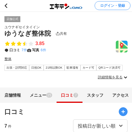
ログイン・登録
店舗公式
ユウナギセイタイイン
ゆうなぎ整体院
共有
3.85
口コミ
7件
写真
6件
整体
出張・訪問対応
日祝OK
21時以降OK
駐車場有
カード可
QRコード決済可
詳細情報を見る
店舗情報
メニュー
口コミ
スタッフ
アクセス
15
7
口コミ
7
件