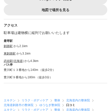
地図で場所を見る
アクセス
駐車場は建物横に縦列でお願いいたします
最寄駅
釧路駅
から2.1km
東釧路駅
から3.1km
武佐駅(北海道)
から4.3km
バス停
豊川町１３番地から140m （徒歩2分）
豊川町９番地から180m （徒歩3分）
エキテン
リラク・ボディケア
整体
北海道内の整体院
北海道釧路市の整体院
ゆうなぎ整体院
口コミ
エキテン
リラク・ボディケア
整体
北海道内の整体院