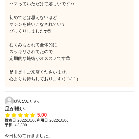
ハマっていただけて嬉しいです♪♪
初めてとは思えないほど
マシンを使いこなされていて
びっくりしました❣️😆
むくみもとれて全体的に
スッキリされてたので
定期的な施術がオススメです😊
是非是非ご来店くださいませ。
心よりお待ちしております♪( ´▽｀)
ぴんぴんく
さん
足が軽い
5.00
投稿日
2022/10/06
利用日
2022/10/06
予算
￥3,300
今日初めて行きました。