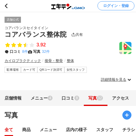
ログイン・登録
店舗公式
コアバランスセイタイイン
コアバランス整体院
共有
3.92
口コミ
8件
写真
32件
カイロプラクティック
接骨・整骨
整体
駐車場有
カード可
QRコード決済可
女性スタッフ
詳細情報を見る
店舗情報
メニュー
口コミ
写真
アクセス
4
8
32
写真
全て
商品
メニュー
店内の様子
スタッフ
チラシ