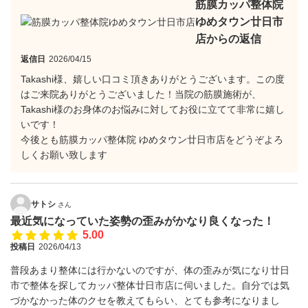
筋膜カッパ整体院
ゆめタウン廿日市
店からの返信
返信日
2026/04/15
Takashi様、嬉しい口コミ頂きありがとうございます。この度
はご来院ありがとうございました！当院の筋膜施術が、
Takashi様のお身体のお悩みに対してお役に立てて非常に嬉し
いです！
今後とも筋膜カッパ整体院 ゆめタウン廿日市店をどうぞよろ
しくお願い致します
サトシ
さん
最近気になっていた姿勢の歪みがかなり良くなった！
5.00
投稿日
2026/04/13
普段あまり整体には行かないのですが、体の歪みが気になり廿日
市で整体を探してカッパ整体廿日市店に伺いました。自分では気
づかなかった体のクセを教えてもらい、とても参考になりまし