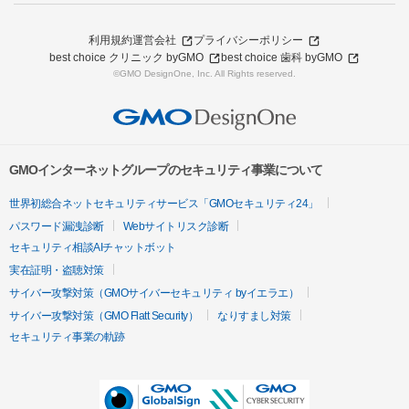
利用規約
運営会社
プライバシーポリシー
best choice クリニック byGMO
best choice 歯科 byGMO
©GMO DesignOne, Inc. All Rights reserved.
GMOインターネットグループのセキュリティ事業について
世界初総合ネットセキュリティサービス「GMOセキュリティ24」
パスワード漏洩診断
Webサイトリスク診断
セキュリティ相談AIチャットボット
実在証明・盗聴対策
サイバー攻撃対策（GMOサイバーセキュリティ byイエラエ）
サイバー攻撃対策（GMO Flatt Security）
なりすまし対策
セキュリティ事業の軌跡