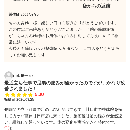
店からの返信
返信日
2026/03/30
ちゃんみゆ 様、嬉しい口コミ頂きありがとうございます。
この度はご来院ありがとうございました！当院の筋膜施術
が、ちゃんみゆ様のお身体のお悩みに対してお役に立てて非
常に嬉しいです！
今後とも筋膜カッパ整体院 ゆめタウン廿日市店をどうぞよろ
しくお願い致します
山本 恒一
さん
最近立ち仕事で足裏の痛みが酷かったのですが、かなり改
善されました！
5.00
投稿日
2026/03/25
長時間の立ち仕事で足のしびれが出てきて、廿日市で整体院を探
してカッパ整体廿日市店に来ました。施術後は足の軽さが全然違
い、継続して通っています。体の変化を実感できる整体です。
0