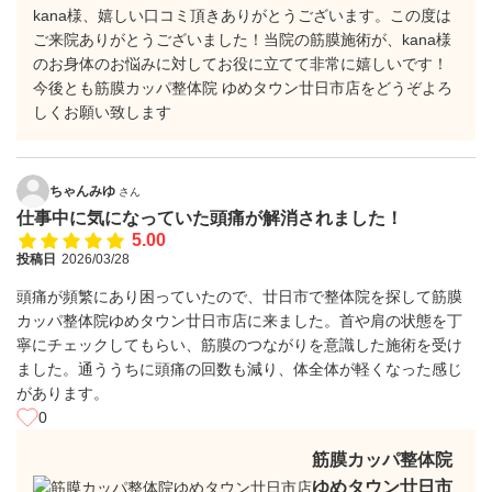
kana様、嬉しい口コミ頂きありがとうございます。この度は
ご来院ありがとうございました！当院の筋膜施術が、kana様
のお身体のお悩みに対してお役に立てて非常に嬉しいです！
今後とも筋膜カッパ整体院 ゆめタウン廿日市店をどうぞよろ
しくお願い致します
ちゃんみゆ
さん
仕事中に気になっていた頭痛が解消されました！
5.00
投稿日
2026/03/28
頭痛が頻繁にあり困っていたので、廿日市で整体院を探して筋膜
カッパ整体院ゆめタウン廿日市店に来ました。首や肩の状態を丁
寧にチェックしてもらい、筋膜のつながりを意識した施術を受け
ました。通ううちに頭痛の回数も減り、体全体が軽くなった感じ
があります。
0
筋膜カッパ整体院
ゆめタウン廿日市