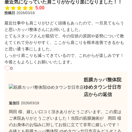
最近気になっていた肩こりがかなり楽になりました！！
5.00
投稿日
2026/03/18
最近仕事中も肩こりがひどく頭痛もあったので、一旦見てもらう
と思いカッパ整体さんにお伺いしました。
とてもスタッフさんが親切で、今の症状の原因や姿勢について教
えてくれて分かりやすく、ここから肩こりを根本改善できるかも
と思い通う事にしました。
しっかり肩こりも減ってきているので、これからが楽しみです！
今後ともよろしくお願いいたします。
0
筋膜カッパ整体院
ゆめタウン廿日市
店からの返信
返信日
2026/03/18
岡田 様、嬉しい口コミ頂きありがとうございます。この度は
ご来院ありがとうございました！当院の筋膜施術が 岡田 様
のお身体のお悩みに対してお役に立てて非常に嬉しいです！
今後とも筋膜カッパ整体院 ゆめタウン廿日市店をどうぞよろ