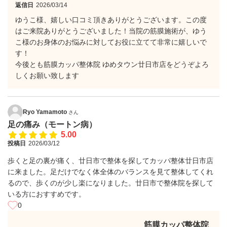
返信日
2026/03/14
ゆうこ様、嬉しい口コミ頂きありがとうございます。この度
はご来院ありがとうございました！当院の筋膜施術が、ゆう
こ様のお身体のお悩みに対してお役に立てて非常に嬉しいで
す！
今後とも筋膜カッパ整体院 ゆめタウン廿日市店をどうぞよろ
しくお願い致します
Ryo Yamamoto
さん
足の痛み（モートン病）
5.00
投稿日
2026/03/12
歩くと足の裏が痛く、廿日市で整体を探してカッパ整体廿日市店
に来ました。足だけでなく体全体のバランスを見て整体してくれ
るので、歩くのが少し楽になりました。廿日市で整体院を探して
いる方におすすめです。
0
筋膜カッパ整体院