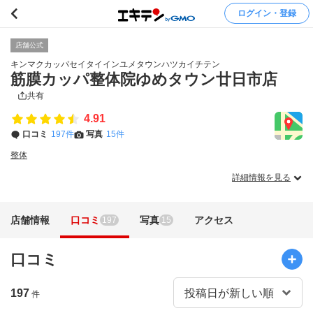
ログイン・登録
店舗公式
キンマクカッパセイタイインユメタウンハツカイチテン
筋膜カッパ整体院ゆめタウン廿日市店
共有
4.91
口コミ
197件
写真
15件
整体
詳細情報を見る
店舗情報
口コミ
写真
アクセス
197
15
口コミ
197
件