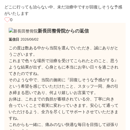
どこに行っても治らない中、未だ治療中ですが回復しそうな予感
がいたします
0
新長田整骨院からの返信
返信日
2026/06/02
​この度は数ある中から当院を選んでいただき、誠にありがと
うございます。
これまで色々な場所で治療を受けてこられたとのこと、思う
ような結果が出ず、心身ともに本当にお辛い日々を過ごされ
てきたのですね。
​そのような中で、当院の施術に『回復しそうな予感がする』
という希望を感じていただけたこと、スタッフ一同、身の引
き締まる思いであり、何より嬉しいお言葉です。
​お体は、これまでの負担が蓄積されている分、丁寧に向き
合っていくことで着実に変わっていきます。安心して通って
いただけるよう、全力を尽くしてサポートさせていただきま
すね。
​これからも一緒に、痛みのない快適な毎日を目指して頑張り