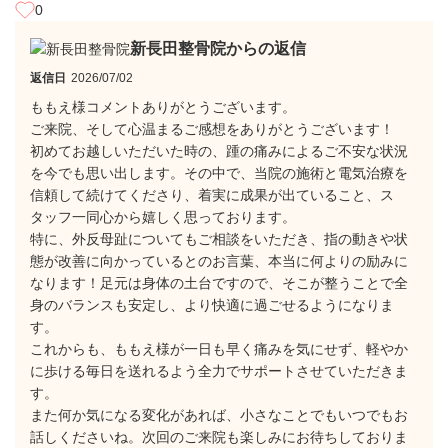
0
新長田整骨院からの返信
返信日
2026/07/02
ももえ様コメントありがとうございます。
​​ご来院、そして心温まるご感想をありがとうございます！
​初めてお越しいただいた時の、踵の痛みによるご不安な状況
を今でも思い出します。その中で、当院の施術と電気治療を
信頼して続けてくださり、着実に成果が出ていること、ス
タッフ一同心から嬉しく思っております。
​特に、外反母趾についてもご相談をいただき、指の動きや状
態が改善に向かっているとのお言葉、本当に何よりの励みに
なります！足元は身体の土台ですので、そこが整うことで全
身のバランスも安定し、より快適に過ごせるようになりま
す。
​これからも、ももえ様が一日も早く痛みを気にせず、軽やか
に歩ける毎日を送れるよう全力でサポートさせていただきま
す。
​また何か気になる変化があれば、小さなことでもいつでもお
話しくださいね。次回のご来院も楽しみにお待ちしておりま