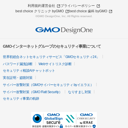
利用規約
運営会社
プライバシーポリシー
best choice クリニック byGMO
best choice 歯科 byGMO
©GMO DesignOne, Inc. All Rights reserved.
GMOインターネットグループのセキュリティ事業について
世界初総合ネットセキュリティサービス「GMOセキュリティ24」
パスワード漏洩診断
Webサイトリスク診断
セキュリティ相談AIチャットボット
実在証明・盗聴対策
サイバー攻撃対策（GMOサイバーセキュリティ byイエラエ）
サイバー攻撃対策（GMO Flatt Security）
なりすまし対策
セキュリティ事業の軌跡