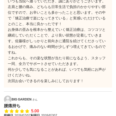
いつも当院へ通っていただき、誠にありがとうございます。
​左肩と腰の痛み、どちらも日常生活で負担のかかりやすい部
位ですので、お辛いことも多かったことと思います。その中
で「矯正治療で楽になってきている」と実感いただけている
とのこと、本当に良かったです！
​お身体の歪みを根本から整えていく矯正治療は、コツコツと
継続していただくことで、より良い状態が定着していきま
す。佐藤様がしっかりと前向きに通院を続けてくださってい
るおかげで、痛みのない時間が少しずつ増えてきているので
すね。
​これからも、その楽な状態が当たり前になるよう、スタッフ
一同、全力でサポートさせていただきます。
​何か少しでも気になることがあれば、いつでも気軽にお声が
けくださいね。
次回お会いできるのを楽しみにしております！
BIG GARDEN
さん
腰痛持ち
5.00
投稿日
2026/07/07
利用日
2026/07/07