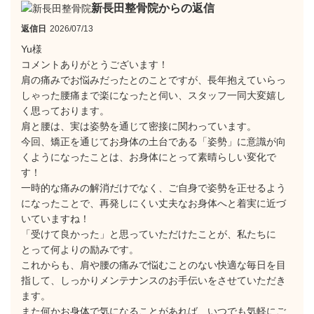
新長田整骨院からの返信
返信日
2026/07/13
Yu様
​コメントありがとうございます！
​肩の痛みでお悩みだったとのことですが、長年抱えていらっ
しゃった腰痛まで楽になったと伺い、スタッフ一同大変嬉し
く思っております。
​肩と腰は、実は姿勢を通じて密接に関わっています。
今回、矯正を通じてお身体の土台である「姿勢」に意識が向
くようになったことは、お身体にとって素晴らしい変化で
す！
一時的な痛みの解消だけでなく、ご自身で姿勢を正せるよう
になったことで、再発しにくい丈夫なお身体へと着実に近づ
いていますね！
​「受けて良かった」と思っていただけたことが、私たちに
とって何よりの励みです。
​これからも、肩や腰の痛みで悩むことのない快適な毎日を目
指して、しっかりメンテナンスのお手伝いをさせていただき
ます。
また何かお身体で気になることがあれば、いつでも気軽にご