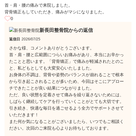
首・肩・腰の痛みで来院しました。
背骨矯正もしていただき、痛みがマシになりました。
0
新長田整骨院からの返信
返信日
2026/07/25
さかな様、コメントありがとうございます。
​首・肩・腰と広範囲につらいお痛みがあり、本当にお辛かっ
たことと思います。「背骨矯正」で痛みが軽減されたとのこ
と、私どもとしても大変安心いたしました。
​お身体の不調は、背骨や姿勢のバランスが崩れることで根本
から引き起こされることが多いため、今回はそこにアプロー
チできたことが良い結果につながりました。
​ただ、良い状態を定着させて痛みを繰り返さないためには、
しばらく継続してケアを行っていくことがとても大切です。
引き続き、快適な毎日を過ごせるよう全力でサポートさせて
いただきます！
​また何か気になることがございましたら、いつでもご相談く
ださい。次回のご来院も心よりお待ちしております。