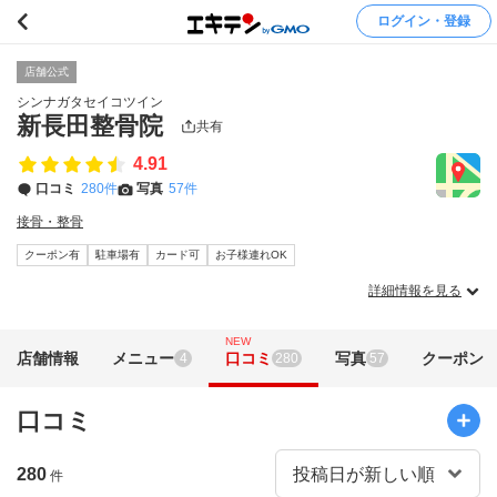
ログイン・登録
店舗公式
シンナガタセイコツイン
新長田整骨院
共有
4.91
口コミ
280件
写真
57件
接骨・整骨
クーポン有
駐車場有
カード可
お子様連れOK
詳細情報を見る
NEW
店舗情報
メニュー
口コミ
写真
クーポン
4
280
57
口コミ
280
件