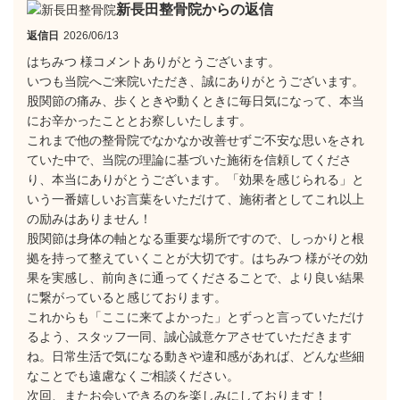
新長田整骨院からの返信
返信日
2026/06/13
はちみつ 様コメントありがとうございます。
​いつも当院へご来院いただき、誠にありがとうございます。
股関節の痛み、歩くときや動くときに毎日気になって、本当
にお辛かったこととお察しいたします。
​これまで他の整骨院でなかなか改善せずご不安な思いをされ
ていた中で、当院の理論に基づいた施術を信頼してくださ
り、本当にありがとうございます。「効果を感じられる」と
いう一番嬉しいお言葉をいただけて、施術者としてこれ以上
の励みはありません！
​股関節は身体の軸となる重要な場所ですので、しっかりと根
拠を持って整えていくことが大切です。はちみつ 様がその効
果を実感し、前向きに通ってくださることで、より良い結果
に繋がっていると感じております。
​これからも「ここに来てよかった」とずっと言っていただけ
るよう、スタッフ一同、誠心誠意ケアさせていただきます
ね。日常生活で気になる動きや違和感があれば、どんな些細
なことでも遠慮なくご相談ください。
​次回、またお会いできるのを楽しみにしております！