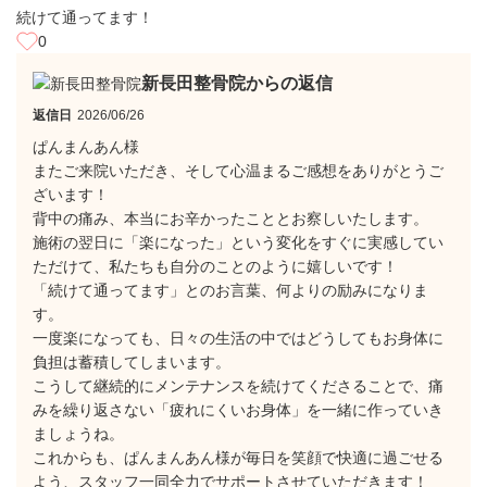
続けて通ってます！
0
新長田整骨院からの返信
返信日
2026/06/26
ぱんまんあん様
​またご来院いただき、そして心温まるご感想をありがとうご
ざいます！
​背中の痛み、本当にお辛かったこととお察しいたします。
施術の翌日に「楽になった」という変化をすぐに実感してい
ただけて、私たちも自分のことのように嬉しいです！
​「続けて通ってます」とのお言葉、何よりの励みになりま
す。
一度楽になっても、日々の生活の中ではどうしてもお身体に
負担は蓄積してしまいます。
こうして継続的にメンテナンスを続けてくださることで、痛
みを繰り返さない「疲れにくいお身体」を一緒に作っていき
ましょうね。
​これからも、ぱんまんあん様が毎日を笑顔で快適に過ごせる
よう、スタッフ一同全力でサポートさせていただきます！