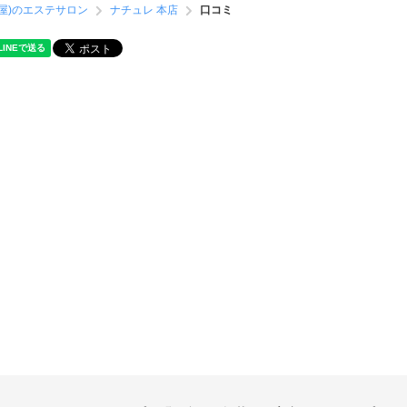
屋)のエステサロン
ナチュレ 本店
口コミ