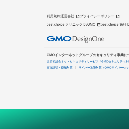
利用規約
運営会社
プライバシーポリシー
best choice クリニック byGMO
best choice 歯科
GMOインターネットグループのセキュリティ事業に
世界初総合ネットセキュリティサービス「GMOセキュリティ2
実在証明・盗聴対策
サイバー攻撃対策（GMOサイバーセキ