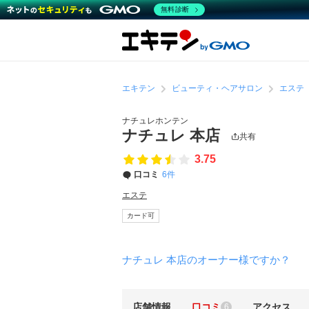
無料診断
エキテン
ビューティ・ヘアサロン
エステ
ナチュレホンテン
ナチュレ 本店
共有
3.75
口コミ
6件
エステ
カード可
ナチュレ 本店のオーナー様ですか？
店舗情報
口コミ
アクセス
6