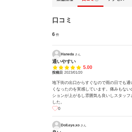
口コミ
6
件
Haneda
さん
通いやすい
5.00
投稿日
2023/01/20
地下街の出口からすぐなので雨の日でも通
くなったのを実感しています。痛みもない
ションが上がるし雰囲気も良いしスタッフ
した。
0
Doll.eye.xo
さん