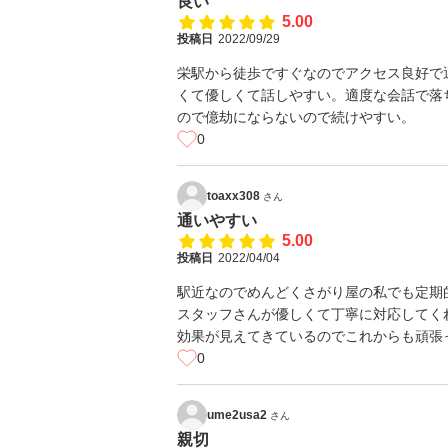
良い
5.00
投稿日
2022/09/29
栄駅から徒歩ですぐなのでアクセス良好で
くて優しくて話しやすい。適度な会話で落
ので億劫にならないので続けやすい。
0
toaxx308
さん
通いやすい
5.00
投稿日
2022/04/04
駅近なのでめんどくさがり屋の私でも定期
スタッフさんが優しくて丁寧に対応してく
効果が見えてきているのでこれからも頑張
0
ume2usa2
さん
親切