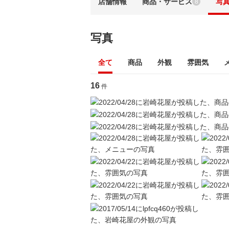
店舗情報
商品・サービス
写
8
写真
全て
商品
外観
雰囲気
16
件