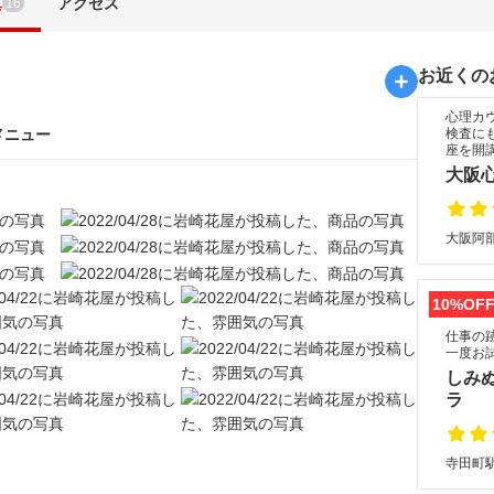
真
アクセス
16
お近くの
心理カ
メニュー
検査に
座を開
大阪
大阪阿部
10%OF
仕事の
一度お
しみ
ラ
寺田町駅