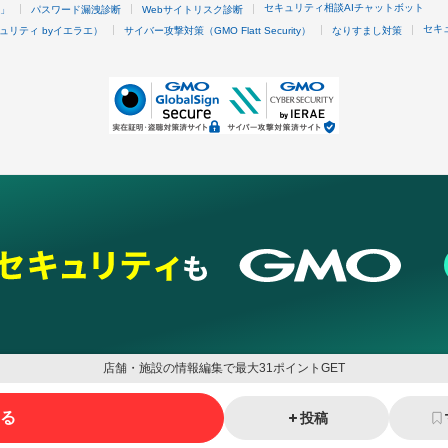
セキュリティ相談AIチャットボット
4」
パスワード漏洩診断
Webサイトリスク診断
セキ
ュリティ byイエラエ）
サイバー攻撃対策（GMO Flatt Security）
なりすまし対策
店舗・施設の情報編集で最大31ポイントGET
る
投稿
ネスを支援
セキュリティ
マーケティング支援
リサーチ
情報収集
ネット金融