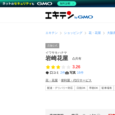
無料診断
エキテン
ショッピング
花・花屋
大阪
店舗公式
イワサキハナヤ
岩崎花屋
共有
3.26
口コミ
2件
写真
16件
花・花屋
便利屋・代行サービス
配達・デリバリー対応
日祝OK
早朝OK
駐車場有