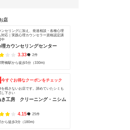
お店
ウンセリングに加え、発達相談・各種心理
も対応｜実践心理カウンセラー資格認定講
講中
心理カウンセリングセンター
3.33
2件
野橋駅から徒歩5分（330m)
F
今すぐお得なクーポンをチェック
跡を残さないお店です。諦めていたシミも
試し下さい
ぬき工房 クリーニング・ニシム
4.15
25件
から徒歩3分（180m)