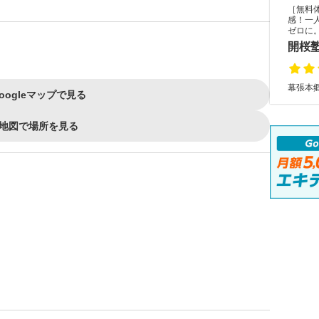
［無料
感！一
ゼロに
開桜
幕張本郷
oogleマップで見る
地図で場所を見る