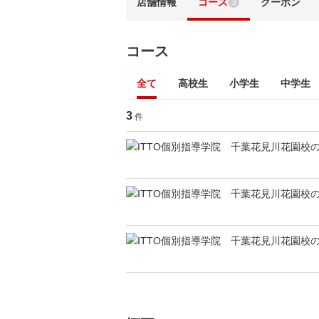
店舗情報
コース
クーポン
3
コース
全て
高校生
小学生
中学生
3
件