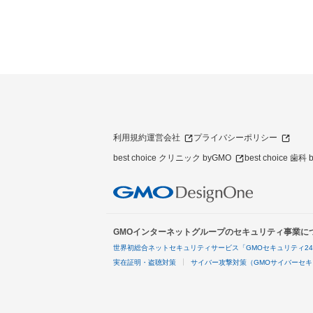
利用規約
運営会社
プライバシーポリシー
best choice クリニック byGMO
best choice 歯科
GMOインターネットグループのセキュリティ事業に
世界初総合ネットセキュリティサービス「GMOセキュリティ2
実在証明・盗聴対策
サイバー攻撃対策（GMOサイバーセキ