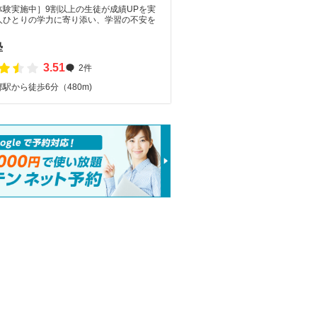
体験実施中］9割以上の生徒が成績UPを実
人ひとりの学力に寄り添い、学習の不安を
。
塾
3.51
2件
駅から徒歩6分（480m)