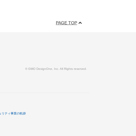
PAGE TOP
© GMO DesignOne, Inc. All Rights reserved.
ュリティ事業の軌跡