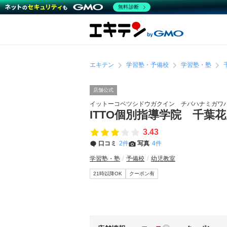
無料診断
エキテン
学習塾・予備校
学習塾・塾
店舗公式
イットーコベツシドウガクイン チバハナミガワ
ITTO個別指導学院 千葉
3.43
口コミ
2件
写真
4件
学習塾・塾
予備校
幼児教室
21時以降OK
クーポン有