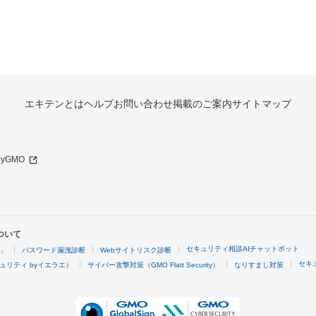
エキテンとは
ヘルプ
お問い合わせ
掲載のご案内
サイトマップ
 byGMO
ついて
セキュリティ相談AIチャットボット
4」
パスワード漏洩診断
Webサイトリスク診断
セキ
ュリティ byイエラエ）
サイバー攻撃対策（GMO Flatt Security）
なりすまし対策