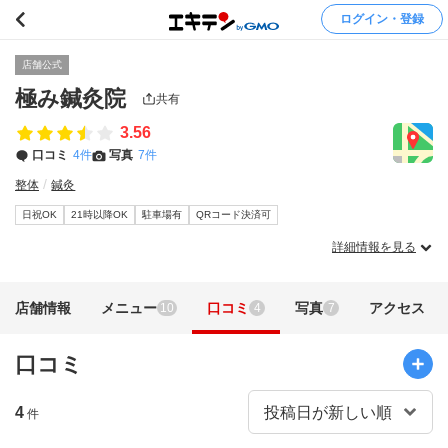
ログイン・登録
店舗公式
極み鍼灸院
共有
3.56
口コミ
4件
写真
7件
整体
鍼灸
日祝OK
21時以降OK
駐車場有
QRコード決済可
詳細情報を見る
店舗情報
メニュー
口コミ
写真
アクセス
10
4
7
口コミ
4
件