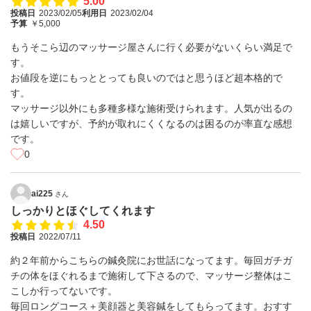
5.00
投稿日
2023/02/05
利用日
2023/02/04
予算
￥5,000
もうそこら辺のマッサージ屋さんに行く必要がないくらい満足で
す。
お値段を逆にもっととっても良いのではと思うほど超本格的で
す。
マッサージ以外にも多種多様な施術受けられます。人気が出るの
は嬉しいですが、予約が取れにくくなるのは困るのが率直な感想
です。
0
ai225
さん
しっかりとほぐしてくれます
4.50
投稿日
2022/07/11
約２年前からこちらの鍼灸院にお世話になってます。毎回ガチガ
チの体をほぐれるまで施術して下さるので、マッサージ整体はこ
こしか行ってないです。
毎回ロングコース＋美顔器と美容鍼をしてもらってます。おすす