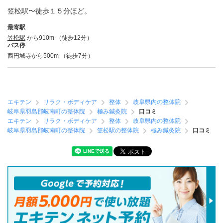
笠松駅〜徒歩１５分ほど。
最寄駅
笠松駅
から910m （徒歩12分）
バス停
西円城寺から500m （徒歩7分）
エキテン
リラク・ボディケア
整体
岐阜県内の整体院
岐阜県羽島郡岐南町の整体院
極み鍼灸院
口コミ
エキテン
リラク・ボディケア
整体
岐阜県内の整体院
岐阜県羽島郡岐南町の整体院
笠松駅の整体院
極み鍼灸院
口コミ