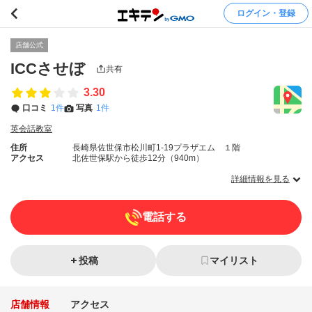
ログイン・登録
店舗公式
ICCさせぼ
共有
3.30
口コミ
1件
写真
1件
英会話教室
住所
長崎県佐世保市松川町1-19プラザエム １階
アクセス
北佐世保駅から徒歩12分（940m）
詳細情報を見る
電話する
投稿
マイリスト
店舗情報
アクセス