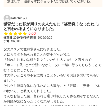
無理せず、頑張らずにチョットだけ意識してくださいね。
satachin
さん
猫背だった私が周りの友人たちに「姿勢良くなったね‼」
と言われるようになりました。
5.00
投稿日
2019/10/10
利用日
2019/09/29
予算
￥6,000
父のススメで寛和堂さんに行きました。
人にカラダを触られることが苦手だった私に
「触れられるのは頭と足ぐらいだから大丈夫‼」と言うので
「ホントに⁈」と半分疑いながら 父に一緒に行ってもらうことで
行くことにしました。
体の辛いところや不安に思うことをいろいろお話を聞いてもらい
ました。
そしたら健康な体になるために大事なこと「呼吸」「姿勢」「体
の使い方」と教えてくれました。
そんなお話した後、言われる通り呼吸したり体を動かすとなんだ
か肩腰が楽になったような気がしました。