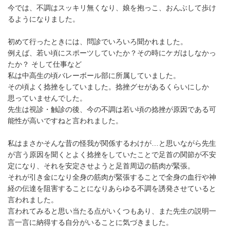
今では、不調はスッキリ無くなり、娘を抱っこ、おんぶして歩け
るようになりました。
初めて行ったときには、問診でいろいろ聞かれました。
例えば、若い頃にスポーツしていたか？その時にケガはしなかっ
たか？ そして仕事など
私は中高生の頃バレーボール部に所属していました。
その頃よく捻挫をしていました。捻挫グセがあるくらいにしか
思っていませんでした。
先生は視診・触診の後、今の不調は若い頃の捻挫が原因である可
能性が高いですねと言われました。
私はまさかそんな昔の怪我が関係するわけが…と思いながら先生
が言う原因を聞くとよく捻挫をしていたことで足首の関節が不安
定になり、それを安定させようと足首周辺の筋肉が緊張。
それが引き金になり全身の筋肉が緊張することで全身の血行や神
経の伝達を阻害することになりあらゆる不調を誘発させていると
言われました。
言われてみると思い当たる点がいくつもあり、また先生の説明一
言一言に納得する自分がいることに気づきました。