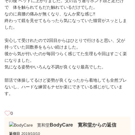
その後 ベッドに上がりました。父の言う通りホント頭と足だけ
で 体を触られてもだた触れているだけでした。
なのに肩腰の痛みが無くなり、なんか変な感じ‼
終わって鏡を見せてもらったら気になっていた猫背がスッとしま
した。
安心して受けれたので2回目からはひとりで行けると思い、父が
持っていた回数券をもらい続けました。
後から気が付いたのが毎回つらく感じてた生理も今回はすごく楽
になりました。
気になる姿勢やいろんな不調が良くなり最高でした。
部活で体操してるけど姿勢が良くなったから着地しても全然ブレ
ないし、ハードな練習もナゼか楽にできている感じがしていま
す。
0
BodyCare 寛和堂からの返信
返信日
2019/10/10