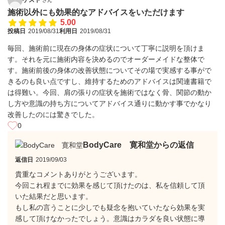
さん
施術以外にも効果的なアドバイスをいただけます
5.00
投稿日
2019/08/31
利用日
2019/08/31
毎回、施術前に現在の身体の症状について丁寧に説明を頂けま
す。それを元に施術内容を決めるのでオーダーメイドな整体で
す。施術前後の身体の改善状態についてその場で実感する事がで
きるのも良い点ですし、維持するためのアドバイスは関連書籍で
は得難い。今回、肩の張りの症状を施術ではなく骨、関節の動か
し方や意識の持ち方についてアドバイス通りに動かす事でかなり
改善したのには驚きでした。
0
BodyCare 寛和堂からの返信
返信日
2019/09/03
貴重なコメントありがとうございます。
今回これ程までに効果を感じて頂けたのは、私を信頼して頂
いた結果だと思います。
もし私の言うことに少しでも疑念を抱いていたなら効果を実
感して頂けなかったでしょう。意識はカラダを良い状態に導