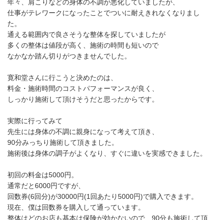
年々、肩こりなどの身体の不調が悪化していましたが、
仕事がテレワークになったことでついに耐えきれなくなりまし
た。
通える範囲内で良さそうな整体を探していましたが
多くの整体は値段が高く、施術の時間も短いので
なかなか踏ん切りがつきませんでした。
寛和堂さんに行こうと決めたのは、
料金・施術時間のコストパフォーマンスが良く、
しっかり施術して頂けそうだと思ったからです。
実際に行ってみて
先生には身体の不調に親身になって考えて頂き、
90分みっちり施術して頂きました。
施術後は身体の調子がよくなり、すぐに違いを実感できました。
初回の料金は5000円。
通常だと6000円ですが、
回数券(6回分)が30000円(1回あたり5000円)で購入できます。
現在、僕は回数券を購入して通っています。
整体はどのお店も基本は保険が効かないので、90分も施術して頂