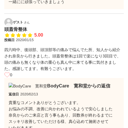
一緒にに頑張っていきましょう
ゲスト
さん
頭蓋骨整体
5.00
投稿日
2020/01/15
四六時中、後頭部、頭頂部等の痛みで悩んでた所、知人から紹介
され奈良から行きました。頭蓋骨整体は1回で楽になり3回目で、
頭の痛みも無くなり体の重心も真ん中に来てる事に気付きまし
た。感謝してます。有難うございます。
0
BodyCare 寛和堂からの返信
返信日
2020/02/13
貴重なコメントありがとうございます。
お悩みの不調、改善に向かわれているようで安心しました
奈良からのご来店と言う事もあり、回数券が終わるまでに
スッキリ改善していただける様、真心込めて施術させて
いただきます。