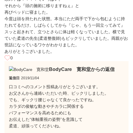
それから『頭の施術に移りますねぇ』と
再びベッドに寝ました。
今度は頭を持たれた状態。本当にただ両手で下から包むように持
たれてるだけ。しばらくしてから『じゃ、もう一回立ってみて』
スッと起きれて、立つとさらに体は軽くなっていました。横で見
ていた柔道の先生(柔道整復師)もビックリしていました。両親がお
世話になっているワケがわかりました。
ありがとうございました。
0
BodyCare 寛和堂からの返信
返信日
2019/11/04
口コミへのコメント投稿ありがとうございます。
お父さんから連絡いただいた時、ビックリしました。
でも、ギックリ腰じゃなくて良かったですね。
カラダの俊敏な動きやチカラに関係する
パフォーマンスを高めるためにも
お伝えした“体軸重視の姿勢”を意識して
柔道、頑張ってくださいね。