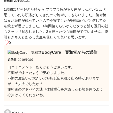
投稿日
2019/09/21
1週間ほど朝起きた時から フワフワ感があり体がしんどいなぁ と
思っていたら頭痛がしてきたので施術してもらいました。施術後
はまだ頭痛が残っていたので不安でしたが好転反応だと信じて薬
を飲まず過ごしました。4時間後くらいからピタッと治り翌日の朝
もスッキリ起きれました。2日経った今も頭痛がでていません。説
明もきちんとあるし先生も優しくて良いと思います。
0
BodyCare 寛和堂からの返信
返信日
2019/10/07
口コミコメント、ありがとうございます。
不調が治まったようで安心しました。
不調の度合いが大きいと好転反応も強く出る時があります
が、大丈夫でしたか？
施術後のアドバイス通り体軸重心を意識した姿勢を保つよう
心掛けててくださいね。
ゲスト