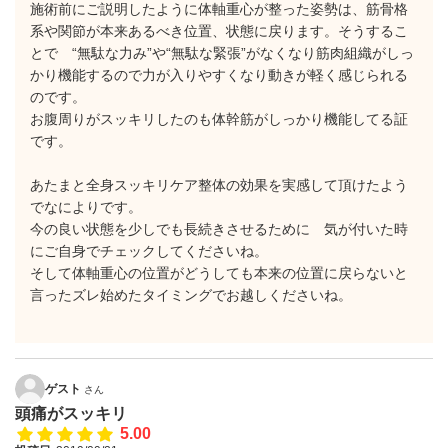
施術前にご説明したように体軸重心が整った姿勢は、筋骨格
系や関節が本来あるべき位置、状態に戻ります。そうするこ
とで “無駄な力み”や“無駄な緊張”がなくなり筋肉組織がしっ
かり機能するので力が入りやすくなり動きが軽く感じられる
のです。
お腹周りがスッキリしたのも体幹筋がしっかり機能してる証
です。
あたまと全身スッキリケア整体の効果を実感して頂けたよう
でなによりです。
今の良い状態を少しでも長続きさせるために 気が付いた時
にご自身でチェックしてくださいね。
そして体軸重心の位置がどうしても本来の位置に戻らないと
言ったズレ始めたタイミングでお越しくださいね。
ゲスト
さん
頭痛がスッキリ
5.00