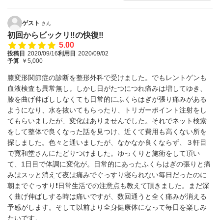
ゲスト
さん
初回からビックリ‼️の快復‼️
5.00
投稿日
2020/09/16
利用日
2020/09/02
予算
￥5,000
膝変形関節症の診断を整形外科で受けました。でもレントゲンも
血液検査も異常無し。しかし日がたつにつれ痛みは増してゆき、
膝を曲げ伸ばししなくても日常的にふくらはぎが張り痛みがある
ようになり、水を抜いてもらったり、トリガーポイント注射をし
てもらいましたが、変化はありませんでした。それでネット検索
をして整体で良くなった話を見つけ、近くて費用も高くない所を
探しました。色々と通いましたが、なかなか良くならず、３軒目
で寛和堂さんにたどりつけました。ゆっくりと施術をして頂い
て、1日目で体調に変化が。日常的にあったふくらはぎの張りと痛
みはスッと消えて夜は痛みでぐっすり寝られない毎日だったのに
朝までぐっすり❗️日常生活での注意点も教えて頂きました。まだ深
く曲げ伸ばしする時は痛いですが、数回通うと全く痛みが消える
予感がします。そして以前より全身健康体になって毎日を楽しみ
たいです。