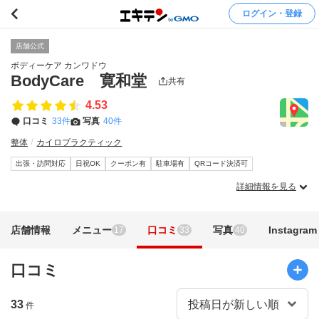
ログイン・登録
店舗公式
ボディーケア カンワドウ
BodyCare 寛和堂
共有
4.53
口コミ
33件
写真
40件
整体
カイロプラクティック
出張・訪問対応
日祝OK
クーポン有
駐車場有
QRコード決済可
詳細情報を見る
店舗情報
メニュー
口コミ
写真
Instagram
17
33
40
口コミ
33
件