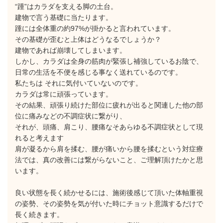
“踵”はカラダを支える脚の土台。
建物で言う基礎に当たります。
踵には全体重の約97%が掛かると言われています。
その基礎が歪むと上体はどうなるでしょうか？
建物であれば崩壊してしまいます。
しかし、カラダは全身の筋肉が緊張し補強しているお陰で、
日常の生活を不便を感じる事なく送れているのです。
私たちは それに気付いていないのです。
カラダは常に頑張っています。
その結果、頑張り続けた部位に疲れが出ると関連した他の部
位に痛みなどの不調症状に繋がり、
それが、頭痛、肩こり、腰痛なそあらゆる不調症状として現
れると考えます
肩が凝るから肩を揉む、腰が痛いから腰を揉むという対症療
法では、真の改善には繋がらないこと、ご理解頂けたかと思
います。
良い状態を長く続かせるには、施術後感じて頂いた体軸重視
の姿勢、その姿勢を気が付いた時にチョット意識するだけで
長く続きます。