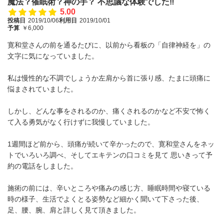
魔法？催眠術？神の手？ 不思議な体験でした‼︎
5.00
投稿日
2019/10/06
利用日
2019/10/01
予算
￥6,000
寛和堂さんの前を通るたびに、以前から看板の「自律神経を」の
文字に気になっていました。
私は慢性的な不調でしょうか左肩から首に張り感、たまに頭痛に
悩まされていました。
しかし、どんな事をされるのか、痛くされるのかなど不安で怖く
て入る勇気がなく行けずに我慢していました。
1週間ほど前から、頭痛が続いて辛かったので、寛和堂さんをネッ
トでいろいろ調べ、そしてエキテンの口コミを見て 思いきって予
約の電話をしました。
施術の前には、辛いところや痛みの感じ方、睡眠時間や寝ている
時の様子、生活でよくとる姿勢など細かく聞いて下さった後、
足、腰、腕、肩と詳しく見て頂きました。