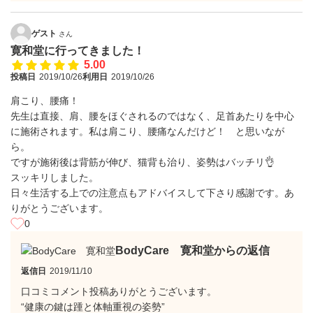
ゲスト
さん
寛和堂に行ってきました！
5.00
投稿日
2019/10/26
利用日
2019/10/26
肩こり、腰痛！
先生は直接、肩、腰をほぐされるのではなく、足首あたりを中心
に施術されます。私は肩こり、腰痛なんだけど！ と思いなが
ら。
ですが施術後は背筋が伸び、猫背も治り、姿勢はバッチリ👌
スッキリしました。
日々生活する上での注意点もアドバイスして下さり感謝です。あ
りがとうございます。
0
BodyCare 寛和堂からの返信
返信日
2019/11/10
口コミコメント投稿ありがとうございます。
“健康の鍵は踵と体軸重視の姿勢”