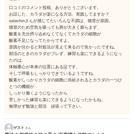
口コミのコメント投稿、ありがとうございます。
お話した、カラダが楽になる方法、実践してますか？
satachinさんが感じてたいろんな不調は、猫背が原因。
猫背のため空気を吸っても肺が大きく膨らまず、
酸素を充分摂り込めなくてなくてカラダの細胞が
酸素不足になってたからですよ。
原因が分かると対処法が見えて来るので良かったですね。
部活のときのカラダがブレず、練習も楽にできるようになっ
たのは、
体軸重心が本来の位置にある証です。
そして呼吸もしっかりできているようですね。
酸素がしっかりカラダの細胞に供給されるとカラダの一つひ
とつの機能が
しっかり働くようになったから
苦しかった練習も楽にできるようになったかもね。
無理せず勉強と部活 頑張って下さい。
ゲスト
さん