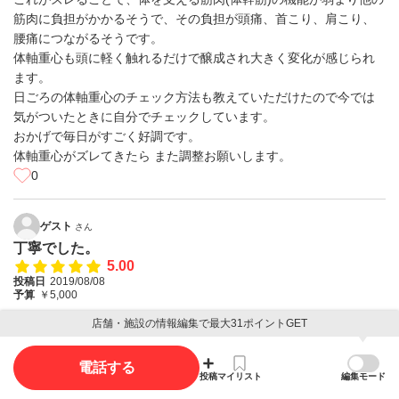
筋肉に負担がかかるそうで、その負担が頭痛、首こり、肩こり、
腰痛につながるそうです。
体軸重心も頭に軽く触れるだけで醸成され大きく変化が感じられ
ます。
日ごろの体軸重心のチェック方法も教えていただけたので今では
気がついたときに自分でチェックしています。
おかげで毎日がすごく好調です。
体軸重心がズレてきたら また調整お願いします。
0
ゲスト
さん
丁寧でした。
5.00
投稿日
2019/08/08
予算
￥5,000
店舗・施設の情報編集で最大31ポイントGET
身体全体に痛みが有り、いろいろと探しましたが、なかなか楽に
なれませんでした。以前からお店の前は車で通っていたので認識
はありましたので、すがる気持ちで訪れました。
電話する
投稿
マイリスト
編集モード
始めに症状をお話ししてから身体を見て頂きましたが、非常に丁