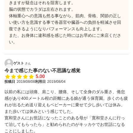
きますが疑念はそれを阻害します。
脳の状態でカラダは左右されます。
体軸重心への意識も然る事ながら、筋肉、骨格、関節の正し
い使い方を意識する事で各器官や臓器への負担を軽減させ回
復できるようになりパフォーマンスも向上します。
また、お身体に違和感を感じた時にはお早めにご来店くださ
い。
ゲスト
さん
今まで感じた事のない不思議な感覚
5.00
投稿日
2019/08/08
利用日
2019/08/04
以前の私には頭痛、肩こり、腰痛、そして全身のダル重さ、倦怠
感があり400メートル程の距離にある娘が通う保育園。歩くのも疲
れが出るため送り迎えもベビーカーに乗せて少し歩いては休み、
また歩いては休みという感じでした。
寛和堂さんにお世話になったことのある母が「寛和堂さんに行っ
て治してもらったら」と勧められたのがキッカケでお世話になる
ことにしました。