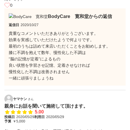
0
BodyCare 寛和堂からの返信
返信日
2020/10/27
貴重なコメントいただきありがとうございます。
効果を実感していただけたようで何よりです。
最初のうちは詰めて来店いただくことをお勧めします。
膝に不調を抱えて数年、慢性化した不調は
“脳の記憶が定着”によるもの
良い状態を学習させ記憶、定着させなければ
慢性化した不調は改善されません
一緒に頑張りましょうね
ヤマケン
さん
親身にお話を聞いて施術して頂けます。
5.00
投稿日
2020/05/29
利用日
2020/05/29
予算
￥5,000