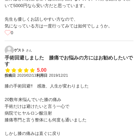
いて5000円なら安い方だと思っています。
先生も優しくお話しやすい方なので、
気になっている方は一度行ってみては如何でしょうか。
0
ゲスト
さん
手術回避しました 膝痛でお悩みの方にはお勧めしたいで
す
5.00
投稿日
2020/02/13
利用日
2019/12/21
膝の手術回避‼︎ 感激、人生が変わりました
20数年来悩んでいた膝の痛み
手術だけは避けたいと言う一心で
病院でヒヤルロン酸注射
膝痛専門と言う整体にも何度も通いました
しかし膝の痛みは直ぐに戻り