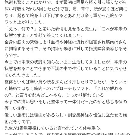
施術も驚くことばかりで、まず最初に両足を軽く引っ張りながら
深い呼吸を2から3回しただけで首、肩、背中、腰が驚くほど楽に
なり、起きて腕を上げ下げするとあれだけ辛く重かった腕がフ
ワッと上がりました。
「えっ、何で？」と驚いた表情を見せると先生は「これが本来の
状態ですよ」と笑顔で答えてくれました。
全身の筋肉の緊張により血行や神経の流れが阻害され筋肉はさら
に拘縮するそうで、その拘縮が動きに対して抵抗隣音楽感じるそ
うです。
今までは本来の状態を知らないまま生活してきましたが、本来の
状態を知ることで今まで不調の中で生活していることに気づかせ
ていただきました。
整体といえば辛い肩や腰を揉んだり押したりでしたが、そういっ
た施術ではなく筋肉へのアプローチもソフト、「これで解れる
の?」と言う心配もどこへやら、しっかり解れている
今までの痛い思いをした整体って一体何だったのかと感じる位の
優しい施術。
優しい施術には理由があるらしく副交感神経を優位に立たせる施
術だそうです。
先生が1番重要視していると言われている体軸重心。
これがズレることで、体を支える筋肉(体幹筋)の機能が弱まり他の