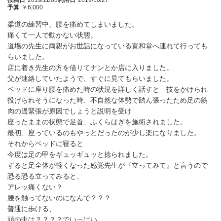
投稿日
2019/11/03
利用日
2019/10/27
予算
￥6,000
柔道の練習中、腰を痛めてしまいました。
痛くて一人で動かない状態。
道場の先生に両親がお世話になっている寛和堂へ連れて行っても
らいました。
店に着き先生の方を借りてナンとか店に入りました。
父が連絡していたようで、すぐに見てもらいました。
ベッドに座り腰を痛めた時の状況を詳しく話すと 技をかけられ
投げられそうになった時、不自然な体勢で踏ん張ったため足の筋
肉の過緊張が原因でしょうと説明を受け
座ったままの状態で足首、ふくらはぎを施術されました。
最初、座っているのもやっとだったのが少し楽になりました。
それからベッドに寝ると
今度は足の甲をギュッギュッと捻られました。
すると足全体が軽くなった感覚先生が『立ってみて』と言うので
恐る恐る立ってみると、
アレッ痛くない？
腰を触ってないのになんで？？？
普通に歩ける、
頭の中は？？？？でいっぱい。