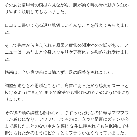
そのあと肩甲骨の模型を見ながら、腕が動く時の骨の動きを分か
りやすく説明してもらいました。
口コミに書いてある通り親切にいろんなことを教えてもらえまし
た。
そして先生から考えられる原因と症状の関連性のお話があり、メ
ニューは「あたまと全身スッキリケア整体」を勧められ受けまし
た。
施術は、辛い肩や首には触れず、足の調整をされました。
調整が進むと不思議なことに、肩首にあった変な感覚がスーッと
抜けるように消えて まるで魔法でも掛けられたかのように楽にな
りました。
その後の頭の調整も触れられ、さすっただけなのに頭はフワフワ
した感じになり、フワフワしてるのに、立つと足裏にズッシリ今
まで感じたことのない重さを感じ 先生に押されても催眠術にでも
掛けられたかのようにピクリともフラつかなくなっていました。