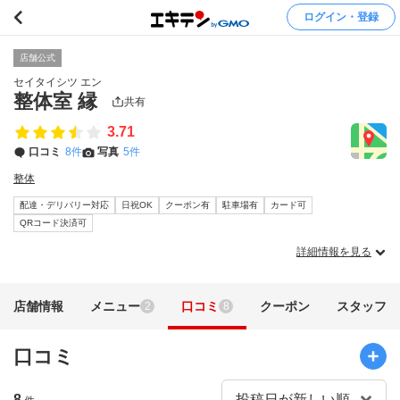
ログイン・登録
店舗公式
セイタイシツ エン
整体室 縁
共有
3.71
口コミ
8件
写真
5件
整体
配達・デリバリー対応
日祝OK
クーポン有
駐車場有
カード可
QRコード決済可
詳細情報を見る
店舗情報
メニュー
口コミ
クーポン
スタッフ
2
8
口コミ
8