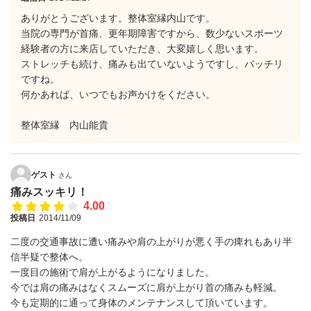
ありがとうございます。整体室縁内山です。
当院の専門が首痛、更年期障害ですから、数少ないスポーツ
経験者の方に来店していただき、大変嬉しく思います。
ストレッチも続け、痛みも出ていないようですし、バッチリ
ですね。
何かあれば、いつでもお声かけをください。
整体室縁 内山能貴
ゲスト
さん
痛みスッキリ！
4.00
投稿日
2014/11/09
二度の交通事故に遭い痛みや肩の上がりが悪く手の痺れもあり半
信半疑で整体へ。
一度目の施術で肩が上がるようになりました。
今では肩の痛みはなくスムーズに肩が上がり首の痛みも軽減。
今も定期的に通って身体のメンテナンスして頂いています。