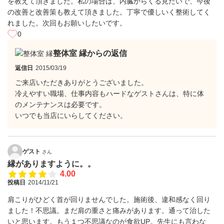
を教えて頂きました。私の場合は、内臓からくる見たいで、今後
の改善と改善策も教えて頂きました。丁寧で優しいく整術してく
れました。次回もお願いしたいです。
0
整体室 縁からの返信
返信日
2015/03/19
ご来店いただきありがとうございました。
冷えやすい職場、仕事内容もハードなゲストさんは、特に体
のメンテナンスは必要です。
いつでも当店にいらしてください。
ゲスト
さん
縁がありますように。。
4.00
投稿日
2014/11/21
肩こりがひどく首が回りませんでした。施術後、違和感なく回り
ました！不思議。まだ肩の重さと痛みがあります。通って治した
いと思います。もう１つ不思議なのが食欲UP。先生にも言わな