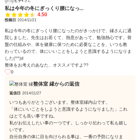
ピテｲ
さん
私は今年の冬にぎっくり腰になっ...
4.50
投稿日
2014/11/21
私は今年の冬にぎっくり腰になったのがきっかけで、縁さんに通
院しました。先生はお若くて、熱意があって、勉強熱心です。骨
盤の仕組みや、体を健康に保つために必要なことを、いつも教
わっているので、体にいいことをしようと意識するようになりま
した(^^)d
整体をお考えのあなた、オススメですよ??
0
整体室 縁からの返信
返信日
2014/11/27
いつもありがとうございます。整体室縁内山です。
「体にいいことをしようと意識するようになりました」これ
はとても良い事ですね。
私がお伝えしたい事の一つです。しっかり伝わって私も嬉し
いです。
自分自身の体に目を向けられる事は、一番の予防になりま