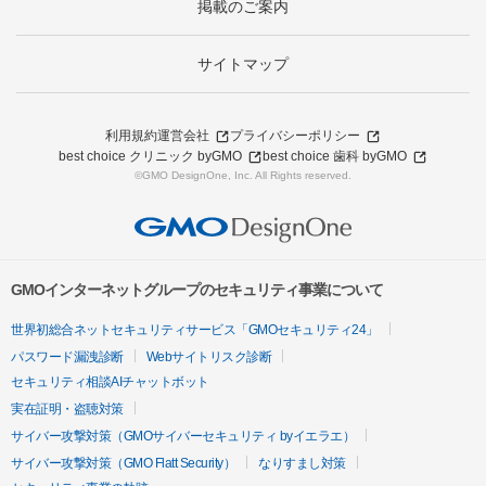
掲載のご案内
サイトマップ
利用規約
運営会社
プライバシーポリシー
best choice クリニック byGMO
best choice 歯科 byGMO
©GMO DesignOne, Inc. All Rights reserved.
GMOインターネットグループのセキュリティ事業について
世界初総合ネットセキュリティサービス「GMOセキュリティ24」
パスワード漏洩診断
Webサイトリスク診断
セキュリティ相談AIチャットボット
実在証明・盗聴対策
サイバー攻撃対策（GMOサイバーセキュリティ byイエラエ）
サイバー攻撃対策（GMO Flatt Security）
なりすまし対策