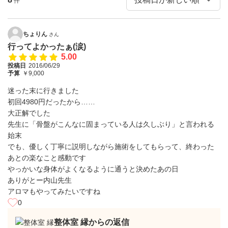
件
ちょりん
さん
行ってよかったぁ(涙)
5.00
投稿日
2016/06/29
予算
￥9,000
迷った末に行きました
初回4980円だったから……
大正解でした
先生に「骨盤がこんなに固まっている人は久しぶり」と言われる
始末
でも、優しく丁寧に説明しながら施術をしてもらって、終わった
あとの楽なこと感動です
やっかいな身体がよくなるように通うと決めたあの日
ありがとー内山先生
アロマもやってみたいですね
0
整体室 縁からの返信