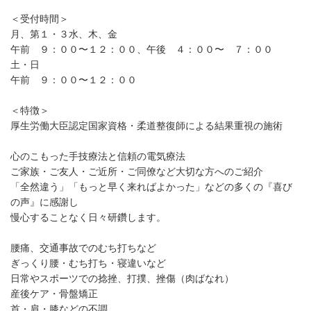
＜受付時間＞
月、第１・３水、木、金
午前 ９：００〜１２：００、午後 ４：００〜 ７：００
土・日
午前 ９：００〜１２：００
＜特徴＞
厚生労働大臣認定国家資格・柔道整復師による結果重視の施術
心のこもった手技療法と信頼の電気療法
ご家族・ご友人・ご近所・ご同僚など大切な方へのご紹介
「全然違う」「もっと早く来ればよかった」などの多くの『喜び
の声』に感謝し
慢心することなく日々研鑽します。
腰痛、交通事故でのむち打ちなど
ぎっくり腰・むち打ち・寝違いなど
日常やスポーツでの捻挫、打撲、挫傷（肉ばなれ）
産後ケア・骨盤矯正
首・肩・膝などの不調