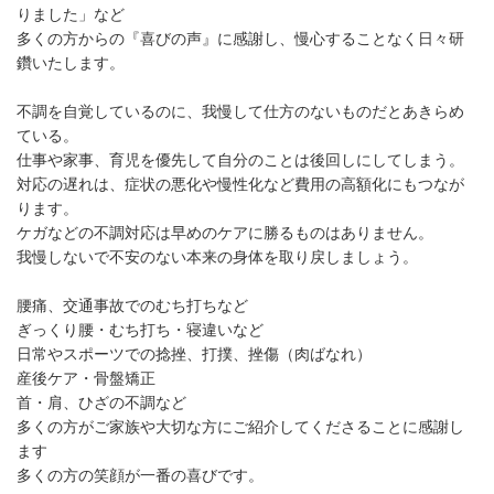
りました」など
多くの方からの『喜びの声』に感謝し、慢心することなく日々研
鑽いたします。
不調を自覚しているのに、我慢して仕方のないものだとあきらめ
ている。
仕事や家事、育児を優先して自分のことは後回しにしてしまう。
対応の遅れは、症状の悪化や慢性化など費用の高額化にもつなが
ります。
ケガなどの不調対応は早めのケアに勝るものはありません。
我慢しないで不安のない本来の身体を取り戻しましょう。
腰痛、交通事故でのむち打ちなど
ぎっくり腰・むち打ち・寝違いなど
日常やスポーツでの捻挫、打撲、挫傷（肉ばなれ）
産後ケア・骨盤矯正
首・肩、ひざの不調など
多くの方がご家族や大切な方にご紹介してくださることに感謝し
ます
多くの方の笑顔が一番の喜びです。