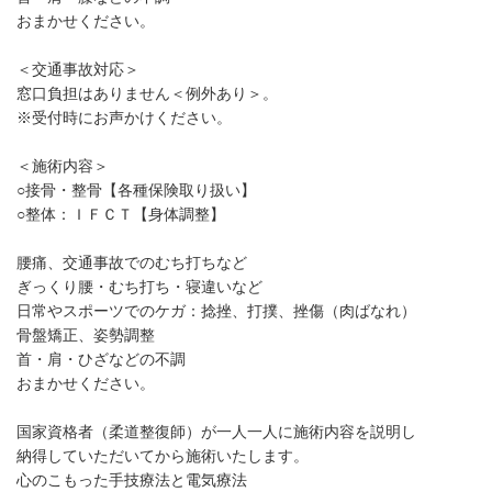
おまかせください。
＜交通事故対応＞
窓口負担はありません＜例外あり＞。
※受付時にお声かけください。
＜施術内容＞
○接骨・整骨【各種保険取り扱い】
○整体：ＩＦＣＴ【身体調整】
腰痛、交通事故でのむち打ちなど
ぎっくり腰・むち打ち・寝違いなど
日常やスポーツでのケガ：捻挫、打撲、挫傷（肉ばなれ）
骨盤矯正、姿勢調整
首・肩・ひざなどの不調
おまかせください。
国家資格者（柔道整復師）が一人一人に施術内容を説明し
納得していただいてから施術いたします。
心のこもった手技療法と電気療法