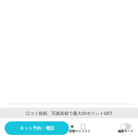
口コミ投稿、写真投稿で最大20ポイントGET
全てのメニュー を見る（6件）
ネット予約・電話
投稿
マイリスト
編集モード