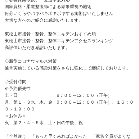
国家資格・柔道整復師による結果重視の施術
何分いくらやバキバキボキボキする施術はいたしません
大切な方へのご紹介に感謝いたします。
東松山市接骨・整骨、整体エキテンおすすめ順
東松山市接骨・整骨、整体エキテンアクセスランキング
高評価いただき感謝いたします。
◇新型コロナウィルス対策
通常実施している感染対策をさらに強化して継続しております。
◇受付時間
※予約優先性
土・日 9：００～12：００（正午）
月、第１・３水、木、金 9：００～12：００（正午）、１６：０
０～１９：００
＜お休み＞
火、第２・４・５水、土・日の午後、祝
「全然違う」「もっと早く来ればよかった」「家族全員がよくな