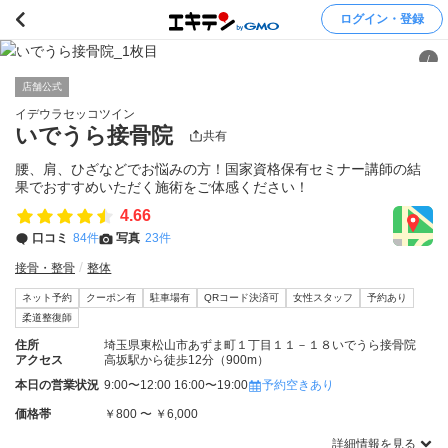
ログイン・登録
/
店舗公式
イデウラセッコツイン
いでうら接骨院
共有
腰、肩、ひざなどでお悩みの方！国家資格保有セミナー講師の結
果でおすすめいただく施術をご体感ください！
4.66
口コミ
84件
写真
23件
接骨・整骨
整体
ネット予約
クーポン有
駐車場有
QRコード決済可
女性スタッフ
予約あり
柔道整復師
住所
埼玉県東松山市あずま町１丁目１１－１８いでうら接骨院
アクセス
高坂駅から徒歩12分（900m）
本日の営業状況
9:00〜12:00 16:00〜19:00
予約空きあり
価格帯
￥800 〜 ￥6,000
詳細情報を見る