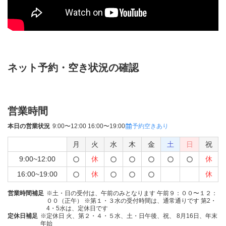
ネット予約・空き状況の確認
営業時間
本日の営業状況
9:00〜12:00 16:00〜19:00
予約空きあり
月
火
水
木
金
土
日
祝
9:00~12:00
休
休
16:00~19:00
休
休
営業時間補足
※土・日の受付は、午前のみとなります 午前９：００〜１２：
００（正午） ※第１・３水の受付時間は、通常通りです 第2・
4・5水は、定休日です
定休日補足
※定休日 火、第２・４・５水、土・日午後、祝、 8月16日、年末
年始