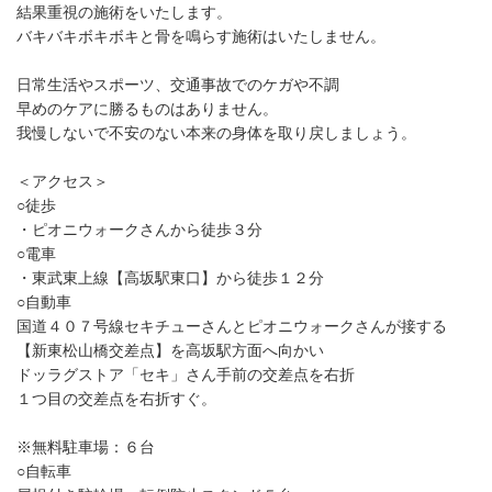
結果重視の施術をいたします。
バキバキボキボキと骨を鳴らす施術はいたしません。
日常生活やスポーツ、交通事故でのケガや不調
早めのケアに勝るものはありません。
我慢しないで不安のない本来の身体を取り戻しましょう。
＜アクセス＞
○徒歩
・ピオニウォークさんから徒歩３分
○電車
・東武東上線【高坂駅東口】から徒歩１２分
○自動車
国道４０７号線セキチューさんとピオニウォークさんが接する
【新東松山橋交差点】を高坂駅方面へ向かい
ドッラグストア「セキ」さん手前の交差点を右折
１つ目の交差点を右折すぐ。
※無料駐車場：６台
○自転車