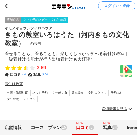
ログイン・登録
店舗公式
ネット予約スピードくじ対象店
キモノキョウシツイロハウタ
きもの教室いろはうた（河内きもの文化
教室）
共有
着せることも、着ることも。楽しくしっかり学べる着付け教室｜
一級着付け技能士が行う出張着付けも大好評♪
3.69
口コミ
6件
写真
24件
着付け教室
出張・訪問対応
ネット予約
クーポン有
駐車場有
女性スタッフ
予約あり
女性限定
レンタル
詳細情報を見る
NEW
NEW
店舗情報
コース・プラン
口コミ
写真
Inst
15
6
24