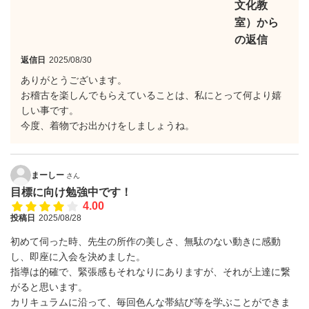
文化教
室）から
の返信
返信日
2025/08/30
ありがとうございます。
お稽古を楽しんでもらえていることは、私にとって何より嬉
しい事です。
今度、着物でお出かけをしましょうね。
まーしー
さん
目標に向け勉強中です！
4.00
投稿日
2025/08/28
初めて伺った時、先生の所作の美しさ、無駄のない動きに感動
し、即座に入会を決めました。
指導は的確で、緊張感もそれなりにありますが、それが上達に繋
がると思います。
カリキュラムに沿って、毎回色んな帯結び等を学ぶことができま