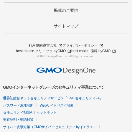
掲載のご案内
サイトマップ
利用規約
運営会社
プライバシーポリシー
best choice クリニック byGMO
best choice 歯科 byGMO
©GMO DesignOne, Inc. All Rights reserved.
GMOインターネットグループのセキュリティ事業について
世界初総合ネットセキュリティサービス「GMOセキュリティ24」
パスワード漏洩診断
Webサイトリスク診断
セキュリティ相談AIチャットボット
実在証明・盗聴対策
サイバー攻撃対策（GMOサイバーセキュリティ byイエラエ）