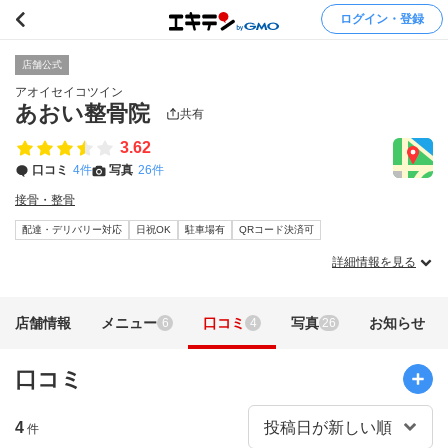
ログイン・登録
店舗公式
アオイセイコツイン
あおい整骨院
共有
3.62
口コミ
4件
写真
26件
接骨・整骨
配達・デリバリー対応
日祝OK
駐車場有
QRコード決済可
詳細情報を見る
店舗情報
メニュー
口コミ
写真
お知らせ
6
4
26
口コミ
4
件