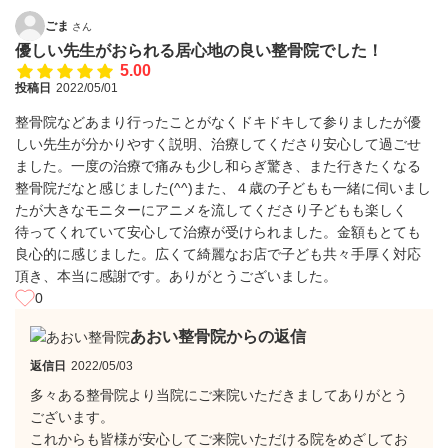
ごま
さん
優しい先生がおられる居心地の良い整骨院でした！
5.00
投稿日
2022/05/01
整骨院などあまり行ったことがなくドキドキして参りましたが優
しい先生が分かりやすく説明、治療してくださり安心して過ごせ
ました。一度の治療で痛みも少し和らぎ驚き、また行きたくなる
整骨院だなと感じました(^^)また、４歳の子どもも一緒に伺いまし
たが大きなモニターにアニメを流してくださり子どもも楽しく
待ってくれていて安心して治療が受けられました。金額もとても
良心的に感じました。広くて綺麗なお店で子ども共々手厚く対応
頂き、本当に感謝です。ありがとうございました。
0
あおい整骨院からの返信
返信日
2022/05/03
多々ある整骨院より当院にご来院いただきましてありがとう
ございます。
これからも皆様が安心してご来院いただける院をめざしてお