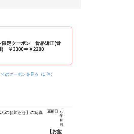
33
ン限定クーポン 骨格矯正(骨
) ￥3300⇒￥2200
全てのクーポンを見る（1 件）
更新日
2026
年08
月04
日
【お盆