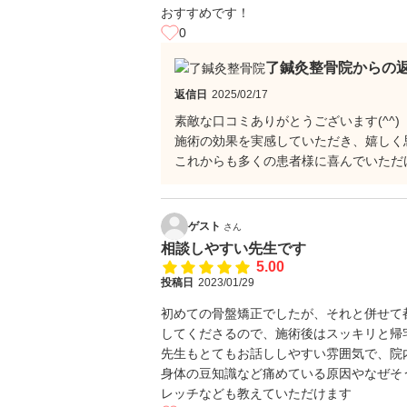
おすすめです！
0
了鍼灸整骨院からの
返信日
2025/02/17
素敵な口コミありがとうございます(^^)
施術の効果を実感していただき、嬉しく
これからも多くの患者様に喜んでいただ
ゲスト
さん
相談しやすい先生です
5.00
投稿日
2023/01/29
初めての骨盤矯正でしたが、それと併せて
してくださるので、施術後はスッキリと帰
先生もとてもお話ししやすい雰囲気で、院
身体の豆知識など痛めている原因やなぜそ
レッチなども教えていただけます