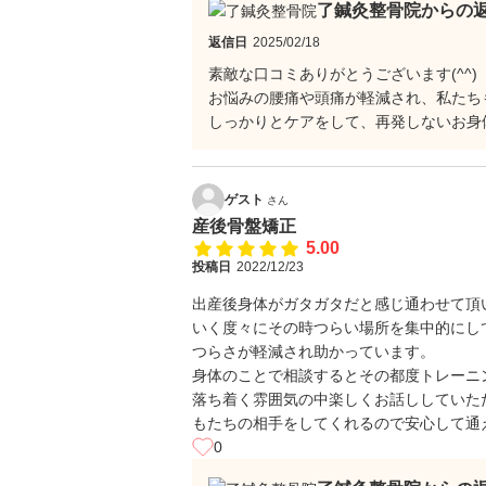
了鍼灸整骨院からの
返信日
2025/02/18
素敵な口コミありがとうございます(^^)
お悩みの腰痛や頭痛が軽減され、私たち
しっかりとケアをして、再発しないお身
ゲスト
さん
産後骨盤矯正
5.00
投稿日
2022/12/23
出産後身体がガタガタだと感じ通わせて頂
いく度々にその時つらい場所を集中的にし
つらさが軽減され助かっています。
身体のことで相談するとその都度トレーニ
落ち着く雰囲気の中楽しくお話ししていた
もたちの相手をしてくれるので安心して通
0