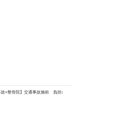
お
肌
の
お
悩
み
ケ
ア
♪
N
E
W
お知らせ
更新日
202
年0
月2
日
【
交
通
事