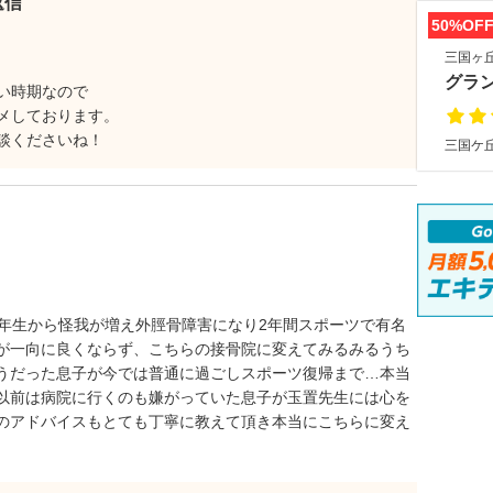
返信
50%OF
三国ヶ
グラ
い時期なので
メしております。
談くださいね！
三国ケ丘
5年生から怪我が増え外脛骨障害になり2年間スポーツで有名
が一向に良くならず、こちらの接骨院に変えてみるみるうち
うだった息子が今では普通に過ごしスポーツ復帰まで…本当
以前は病院に行くのも嫌がっていた息子が玉置先生には心を
のアドバイスもとても丁寧に教えて頂き本当にこちらに変え