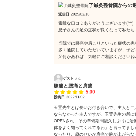
了鍼灸整骨院からの
返信日
2025/02/18
素敵な口コミありがとうございます(^^)
息子さんの足の症状が良くなって私たち
当院では腰痛や肩こりといった症状の患
多く通院していただいていますが、子ど
又何かあれば、気軽にご相談くださいね
ゲスト
さん
膝痛と腰痛と肩痛
5.00
投稿日
2022/11/02
玉置先生とは長いお付き合いで、主人と二人
ならなかった主人ですが、玉置先生の所に
OPENされ、その準備期間後久しぶりに
体をよく知ってくれてるわ」と言ってまし
なったり、歳のせいか肩痛で腕が上がらなく