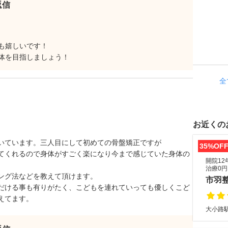
返信
も嬉しいです！
体を目指しましょう！
全
お近くの
いています。三人目にして初めての骨盤矯正ですが
35%OF
てくれるので身体がすごく楽になり今まで感じていた身体の
開院12
治療0円
ング法などを教えて頂けます。
市羽
だける事も有りがたく、こどもを連れていっても優しくこど
えてます。
大小路駅