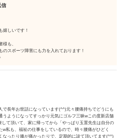
返信
も嬉しいです！
者様も、
ものスポーツ障害にも力を入れております！
♪
で長年お世話になっています(^^)元々腰痛持ちでどうにも
通うようになってすっかり元気にゴルフ三昧wこの度新店舗
治療して頂いて、家に帰ってから「やっぱり玉置先生は自分の
たw私も、福祉の仕事をしているので、時々腰痛がひどく
なったり膝が痛かったりで、定期的に診て頂いてます(^^)