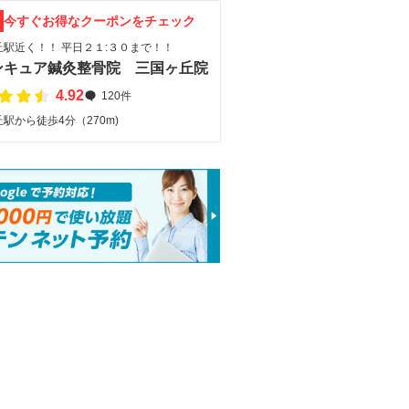
F
今すぐお得なクーポンをチェック
丘駅近く！！ 平日２１:３０まで！！
ンキュア鍼灸整骨院 三国ヶ丘院
4.92
120件
駅から徒歩4分（270m)