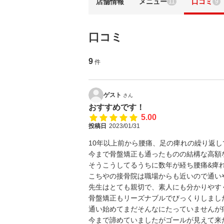
店舗情報
メニュー
口コミ
11
9
口コミ
9
件
ゲスト
さん
おすすめです！
5.00
投稿日
2023/01/31
10年以上前から腰痛、足の痺れの繰り返
今まで骨盤矯正も通ったものの結構な高額
そうこうしてるうちに数年が経ち腰痛&痺
こちやの接骨院は職場からも近いので通い
先生はとても親切で、素人にも分かりやす
骨盤矯正もリーズナブルでびっくりしまし
通い始めてまだそんなにたっていませんが
今まで諦めていましたがゴールが見えて来