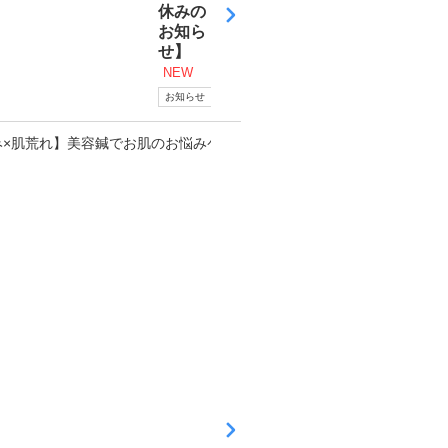
休みの
お知ら
せ】
NEW
お知らせ
更新日
2026
年08
月04
日
【
む
く
み
×
肌
荒
れ
】
美
容
鍼
で