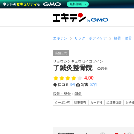
無料診断
エキテン
リラク・ボディケア
接骨・整骨
店舗公式
リョウシンキュウセイコツイン
了鍼灸整骨院
共有
4.00
口コミ
9件
写真
57件
接骨・整骨
鍼灸
クーポン有
駐車場有
カード可
柔道整復師
お子様