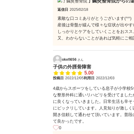
了鍼灸整骨院からの
返信日
2025/02/18
素敵な口コミありがとうございます(^^)
産後は骨盤が緩んで様々な症状が出やす
しっかりとケアをしていくことをおスス
又、わからないことがあれば気軽にご相
okefi656
さん
子供の外脛骨障害
5.00
投稿日
2022/12/05
利用日
2022/12/03
4歳からスポーツをしている息子が小学校
な整形外科に通いリハビリを受けてました
に良くなっていきました。日常生活も辛そ
にビックリしています。人見知りが激しく
開き信頼して通わせて頂いています。普段
て良かったです。
0