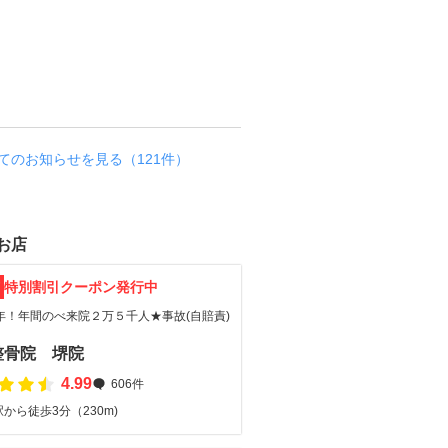
◎
N
E
W
お知らせ
てのお知らせを見る（121件）
お店
F
特別割引クーポン発行中
年！年間のべ来院２万５千人★事故(自賠責)
整骨院 堺院
4.99
606件
から徒歩3分（230m)