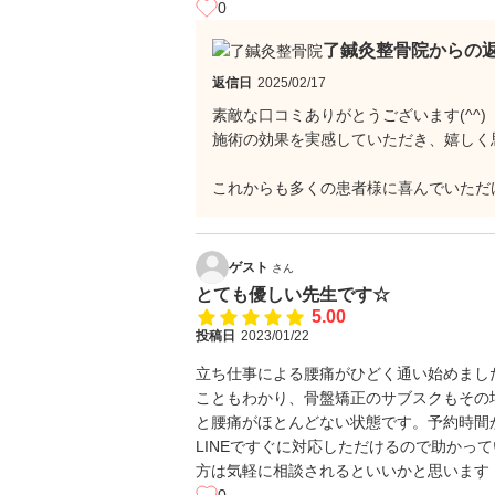
0
了鍼灸整骨院からの
返信日
2025/02/17
素敵な口コミありがとうございます(^^)
施術の効果を実感していただき、嬉しく
これからも多くの患者様に喜んでいただ
ゲスト
さん
とても優しい先生です☆
5.00
投稿日
2023/01/22
立ち仕事による腰痛がひどく通い始めまし
こともわかり、骨盤矯正のサブスクもその
と腰痛がほとんどない状態です。予約時間
LINEですぐに対応しただけるので助かっ
方は気軽に相談されるといいかと思います