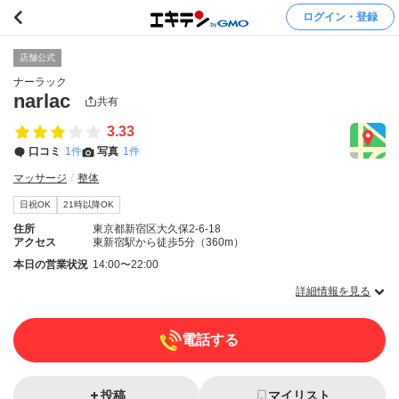
ログイン・登録
店舗公式
ナーラック
narlac
共有
3.33
口コミ
1件
写真
1件
マッサージ
整体
日祝OK
21時以降OK
住所
東京都新宿区大久保2-6-18
アクセス
東新宿駅から徒歩5分（360m）
本日の営業状況
14:00〜22:00
詳細情報を見る
電話する
投稿
マイリスト