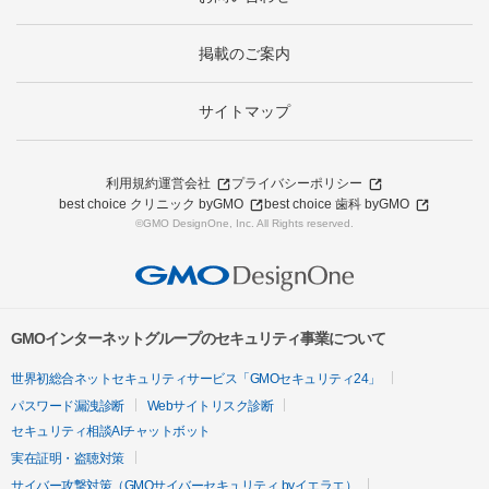
掲載のご案内
サイトマップ
利用規約
運営会社
プライバシーポリシー
best choice クリニック byGMO
best choice 歯科 byGMO
©GMO DesignOne, Inc. All Rights reserved.
GMOインターネットグループのセキュリティ事業について
世界初総合ネットセキュリティサービス「GMOセキュリティ24」
パスワード漏洩診断
Webサイトリスク診断
セキュリティ相談AIチャットボット
実在証明・盗聴対策
サイバー攻撃対策（GMOサイバーセキュリティ byイエラエ）