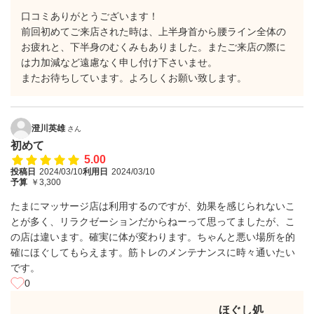
口コミありがとうございます！
前回初めてご来店された時は、上半身首から腰ライン全体の
お疲れと、下半身のむくみもありました。またご来店の際に
は力加減など遠慮なく申し付け下さいませ。
またお待ちしています。よろしくお願い致します。
澄川英雄
さん
初めて
5.00
投稿日
2024/03/10
利用日
2024/03/10
予算
￥3,300
たまにマッサージ店は利用するのですが、効果を感じられないこ
とが多く、リラクゼーションだからねーって思ってましたが、こ
の店は違います。確実に体が変わります。ちゃんと悪い場所を的
確にほぐしてもらえます。筋トレのメンテナンスに時々通いたい
です。
0
ほぐし処