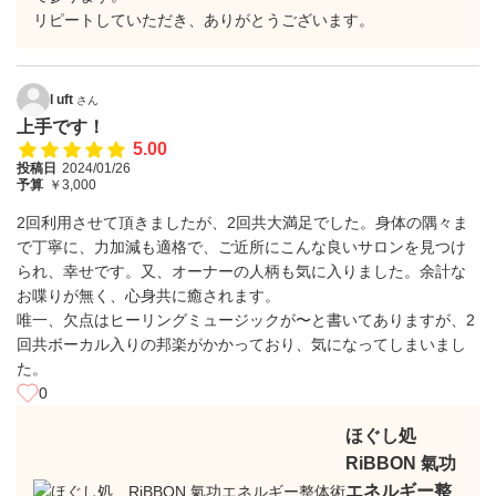
リピートしていただき、ありがとうございます。
l uft
さん
上手です！
5.00
投稿日
2024/01/26
予算
￥3,000
2回利用させて頂きましたが、2回共大満足でした。身体の隅々ま
で丁寧に、力加減も適格で、ご近所にこんな良いサロンを見つけ
られ、幸せです。又、オーナーの人柄も気に入りました。余計な
お喋りが無く、心身共に癒されます。
唯一、欠点はヒーリングミュージックが〜と書いてありますが、2
回共ボーカル入りの邦楽がかかっており、気になってしまいまし
た。
0
ほぐし処
RiBBON 氣功
エネルギー整