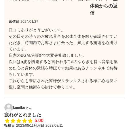
体術からの返
信
返信日
2024/01/27
口コミありがとうございます。
その日その時々のお疲れ具合をお体全体を触り確認させてい
ただき、時間内でお客さまに合った、満足する施術を心掛け
ています。
店内のBGMが邦楽で大変失礼致しました。
次回はα波を誘発すると言われる"1/fのゆらぎを持つ音楽を集
めた心と身体の緊張を時ほぐす効果のあるチャンネルでお待
ちしています。
これからも来店された皆様がリラックスされる様に心地良い
癒し空間と施術を心掛けて参ります。
kumiko
さん
疲れがとれました
5.00
投稿日
2023/08/11
利用日
2023/08/11