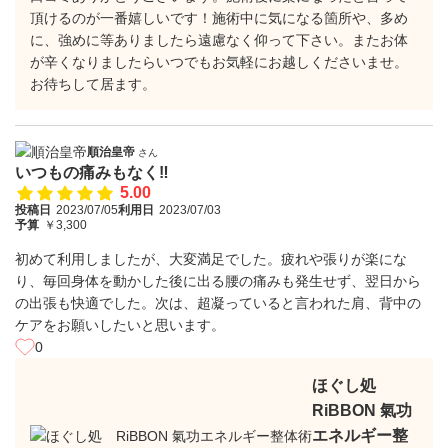
頂けるのが一番嬉しいです！施術中に気になる箇所や、多め
に、強めに等ありましたら遠慮なく仰って下さい。またお体
が辛くなりましたらいつでもお気軽にお越しくださいませ。
お待ちして居ます。
順治皇帝
さん
いつもの痛みもなく‼️
5.00
投稿日
2023/07/05
利用日
2023/07/03
予算
￥3,300
初めて利用しましたが、大変満足でした。疲れや張りが楽にな
り、毎回身体を動かした後に出る腰の痛みも発生せず、翌日から
の出張も快適でした。次は、超凝っていると言われた肩、背中の
ケアをお願いしたいと思います。
0
ほぐし処
RiBBON 氣功
エネルギー整