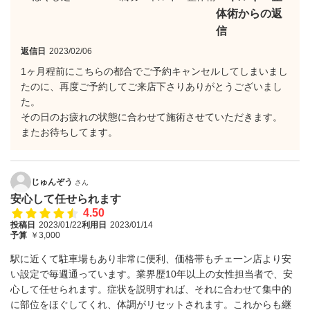
体術からの返
信
返信日
2023/02/06
1ヶ月程前にこちらの都合でご予約キャンセルしてしまいまし
たのに、再度ご予約してご来店下さりありがとうございまし
た。
その日のお疲れの状態に合わせて施術させていただきます。
またお待ちしてます。
じゅんぞう
さん
安心して任せられます
4.50
投稿日
2023/01/22
利用日
2023/01/14
予算
￥3,000
駅に近くて駐車場もあり非常に便利、価格帯もチェ一ン店より安
い設定で毎週通っています。業界歴10年以上の女性担当者で、安
心して任せられます。症状を説明すれば、それに合わせて集中的
に部位をほぐしてくれ、体調がリセットされます。これからも継