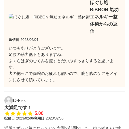
ほぐし処
RiBBON 氣功
エネルギー整
体術からの返
信
返信日
2023/06/04
いつもありがとうございます。
足腰の筋力低下もありますね。
ふくらはぎのむくみを流すとだいぶすっきりすると思いま
す。
犬の抱っこで両腕のお疲れも酷いので、腕と脚のケアをメイ
ンにさせて頂いています。
ゆゆ
さん
大満足です！
5.00
投稿日
2023/02/06
利用日
2023/02/06
近所でずっと気になっていて念願の訪問でした。担当者さんは物