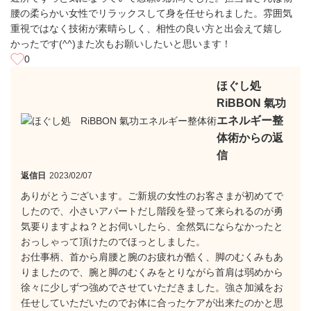
腰の柔らかい女性でリラックスして身を任せられました。雰囲気
重視ではなく技術が素晴らしく、相性の良い方と出会えて嬉し
かったです(^^)また次もお願いしたいと思います！
0
ほぐし処
RiBBON 氣功
エネルギー整
体術からの返
信
返信日
2023/02/07
ありがとうございます。ご新規の女性のお客さまが初めてで
したので、小さいアパートだし階段を登って来られるのが勇
気要りますよね？とお伺いしたら、全然気にならなかったと
おっしゃって頂けたのでほっとしました。
お仕事柄、首から肩腰と腕のお疲れが酷く、脚のむくみもあ
りましたので、腕と脚のむくみをとりながら首肩は弱めから
徐々に少しずつ強めでさせていただきました。強さ加減をお
任せしていただいたのでお体に合ったケアが出来たのかと思