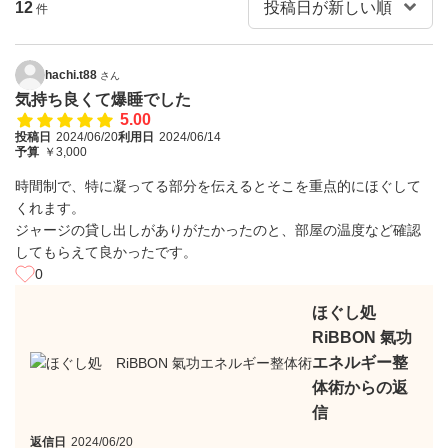
12
件
hachi.t88
さん
気持ち良くて爆睡でした
5.00
投稿日
2024/06/20
利用日
2024/06/14
予算
￥3,000
時間制で、特に凝ってる部分を伝えるとそこを重点的にほぐして
くれます。
ジャージの貸し出しがありがたかったのと、部屋の温度など確認
してもらえて良かったです。
0
ほぐし処
RiBBON 氣功
エネルギー整
体術からの返
信
返信日
2024/06/20