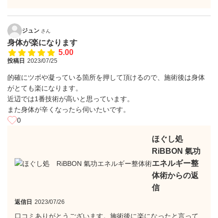
ジュン
さん
身体が楽になります
5.00
投稿日
2023/07/25
的確にツボや凝っている箇所を押して頂けるので、施術後は身体
がとても楽になります。
近辺では1番技術が高いと思っています。
また身体が辛くなったら伺いたいです。
0
ほぐし処
RiBBON 氣功
エネルギー整
体術からの返
信
返信日
2023/07/26
口コミありがとうございます。施術後に楽になったと言って