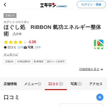
ログイン・登録
店舗公式
ホグシトコロリボン
ほぐし処 RiBBON 氣功エネルギー整体
術
共有
4.08
口コミ
12件
写真
19件
マッサージ
日祝OK
21時以降OK
駐車場有
QRコード決済可
詳細情報を見る
店舗情報
メニュー
口コミ
写真
アクセス
3
12
19
口コミ