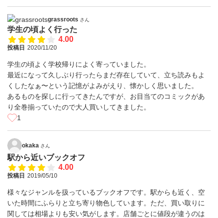
grassroots
さん
学生の頃よく行った
4.00
投稿日
2020/11/20
学生の頃よく学校帰りによく寄っていました。
最近になって久しぶり行ったらまだ存在していて、立ち読みもよ
くしたなぁ〜という記憶がよみがえり、懐かしく思いました。
あるものを探しに行ってきたんですが、お目当てのコミックがあ
り全巻揃っていたので大人買いしてきました。
1
okaka
さん
駅から近いブックオフ
4.00
投稿日
2019/05/10
様々なジャンルを扱っているブックオフです。駅からも近く、空
いた時間にふらりと立ち寄り物色しています。ただ、買い取りに
関しては相場よりも安い気がします。店舗ごとに値段が違うのは