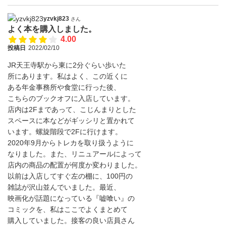
yzvkj823
さん
よく本を購入しました。
4.00
投稿日
2022/02/10
JR天王寺駅から東に2分ぐらい歩いた
所にあります。私はよく、この近くに
ある年金事務所や食堂に行った後、
こちらのブックオフに入店しています。
店内は2Fまであって、こじんまりとした
スペースに本などがギッシリと置かれて
います。螺旋階段で2Fに行けます。
2020年9月からトレカを取り扱うように
なりました。また、リニュアールによって
店内の商品の配置が何度か変わりました。
以前は入店してすぐ左の棚に、100円の
雑誌が沢山並んでいました。最近、
映画化が話題になっている『嘘喰い』の
コミックを、私はここでよくまとめて
購入していました。接客の良い店員さん