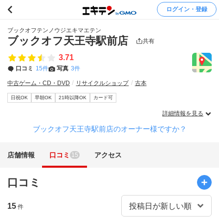
ログイン・登録
ブックオフテンノウジエキマエテン
ブックオフ天王寺駅前店
共有
3.71
口コミ
15件
写真
3件
中古ゲーム・CD・DVD
リサイクルショップ
古本
日祝OK
早朝OK
21時以降OK
カード可
詳細情報を見る
ブックオフ天王寺駅前店のオーナー様ですか？
店舗情報
口コミ
アクセス
15
口コミ
15
件