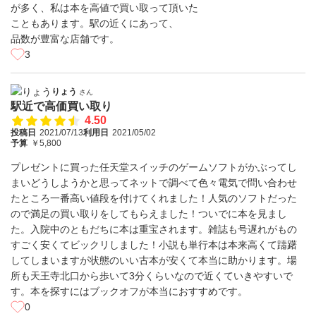
が多く、私は本を高値で買い取って頂いた
こともあります。駅の近くにあって、
品数が豊富な店舗です。
3
りょう
さん
駅近で高価買い取り
4.50
投稿日
2021/07/13
利用日
2021/05/02
予算
￥5,800
プレゼントに買った任天堂スイッチのゲームソフトがかぶってし
まいどうしようかと思ってネットで調べて色々電気で問い合わせ
たところ一番高い値段を付けてくれました！人気のソフトだった
ので満足の買い取りをしてもらえました！ついでに本を見まし
た。入院中のともだちに本は重宝されます。雑誌も号遅れがもの
すごく安くてビックリしました！小説も単行本は本来高くて躊躇
してしまいますが状態のいい古本が安くて本当に助かります。場
所も天王寺北口から歩いて3分くらいなので近くていきやすいで
す。本を探すにはブックオフが本当におすすめです。
0