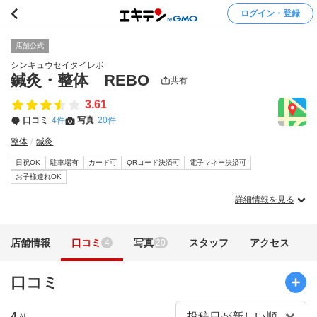
ログイン・登録
店舗公式
シンキュウセイタイレボ
鍼灸・整体 REBO
共有
3.61
口コミ
4件
写真
20件
整体
鍼灸
日祝OK
駐車場有
カード可
QRコード決済可
電子マネー決済可
お子様連れOK
詳細情報を見る
店舗情報
口コミ
写真
スタッフ
アクセス
4
20
口コミ
4