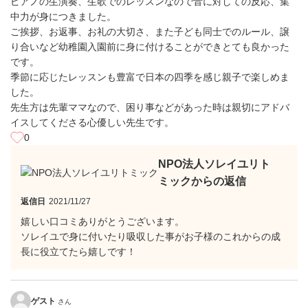
ピアノの生演奏、生歌でのレッスンなので音に対しての反応、集
中力が身につきました。
ご挨拶、お返事、お礼の大切さ、また子ども同士でのルール、譲
り合いなど幼稚園入園前に身に付けることができとても良かった
です。
季節に応じたレッスンも豊富で日本の四季を感じ親子で楽しめま
した。
先生方は先輩ママなので、困り事などがあった時は親切にアドバ
イスしてくださる心優しい先生です。
0
NPO法人ソレイユリト
ミックからの返信
返信日
2021/11/27
嬉しい口コミありがとうございます。
ソレイユで身に付いたり吸収した事がお子様のこれからの成
長に役立てたら嬉しです！
ゲスト
さん