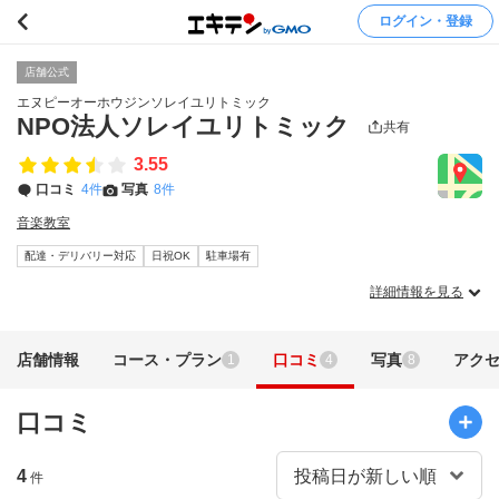
ログイン・登録
店舗公式
エヌピーオーホウジンソレイユリトミック
NPO法人ソレイユリトミック
共有
3.55
口コミ
4件
写真
8件
音楽教室
配達・デリバリー対応
日祝OK
駐車場有
詳細情報を見る
店舗情報
コース・プラン
口コミ
写真
アク
1
4
8
口コミ
4
件