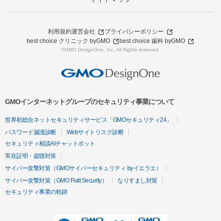
利用規約
運営会社
プライバシーポリシー
best choice クリニック byGMO
best choice 歯科 byGMO
©GMO DesignOne, Inc. All Rights reserved.
GMOインターネットグループのセキュリティ事業について
世界初総合ネットセキュリティサービス「GMOセキュリティ24」
パスワード漏洩診断
Webサイトリスク診断
セキュリティ相談AIチャットボット
実在証明・盗聴対策
サイバー攻撃対策（GMOサイバーセキュリティ byイエラエ）
サイバー攻撃対策（GMO Flatt Security）
なりすまし対策
セキュリティ事業の軌跡