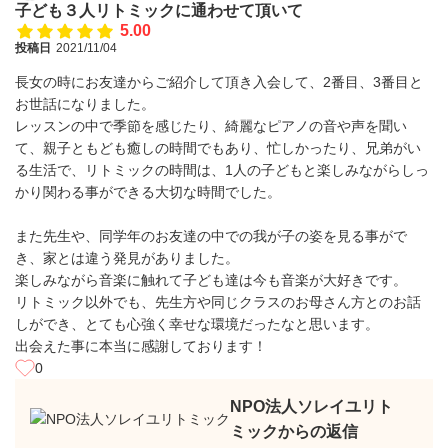
子ども３人リトミックに通わせて頂いて
5.00
投稿日
2021/11/04
長女の時にお友達からご紹介して頂き入会して、2番目、3番目と
お世話になりました。
レッスンの中で季節を感じたり、綺麗なピアノの音や声を聞い
て、親子ともども癒しの時間でもあり、忙しかったり、兄弟がい
る生活で、リトミックの時間は、1人の子どもと楽しみながらしっ
かり関わる事ができる大切な時間でした。
また先生や、同学年のお友達の中での我が子の姿を見る事がで
き、家とは違う発見がありました。
楽しみながら音楽に触れて子ども達は今も音楽が大好きです。
リトミック以外でも、先生方や同じクラスのお母さん方とのお話
しができ、とても心強く幸せな環境だったなと思います。
出会えた事に本当に感謝しております！
0
NPO法人ソレイユリト
ミックからの返信