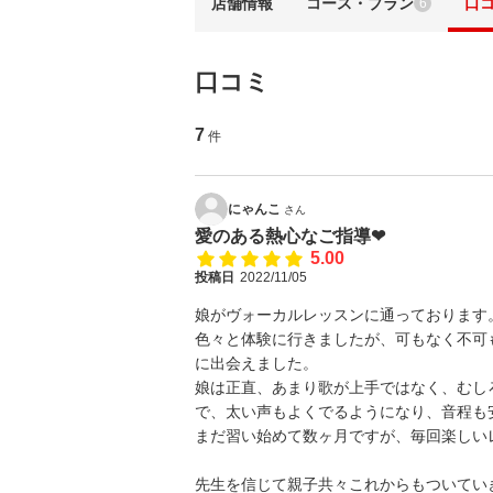
店舗情報
コース・プラン
口
6
口コミ
7
件
にゃんこ
さん
愛のある熱心なご指導❤︎
5.00
投稿日
2022/11/05
娘がヴォーカルレッスンに通っております
色々と体験に行きましたが、可もなく不可
に出会えました。
娘は正直、あまり歌が上手ではなく、むし
で、太い声もよくでるようになり、音程も
まだ習い始めて数ヶ月ですが、毎回楽しい
先生を信じて親子共々これからもついてい