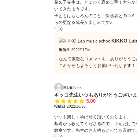
希久子先生は、とにかく褒め上手！大らか
いてきたようです。
子どもはもちろんのこと、保護者とのコミ
らの更なる成長が楽しみです♪
0
KIKKO La
返信日
2022/11/04
なんて素敵なコメントを、ありがとうご
これからもよろしくお願いいたします！
Maririn
さん
キッコ先生いつもありがとうござい
5.00
投稿日
2022/10/30
いつも楽しく学ばせて頂いております。
基礎から教えてくださるので、上辺だけで
教室です。先生のお人柄もとっても素敵で