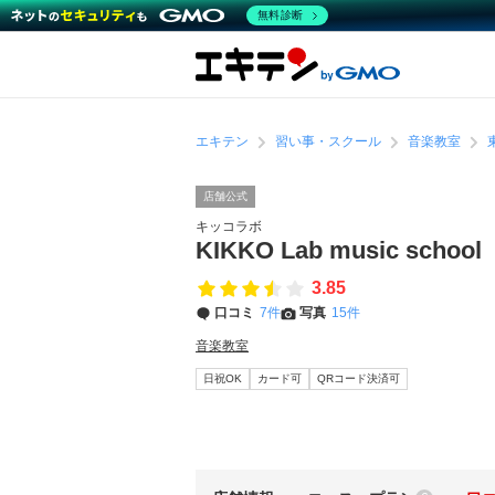
無料診断
エキテン
習い事・スクール
音楽教室
店舗公式
キッコラボ
KIKKO Lab music school
3.85
口コミ
7件
写真
15件
音楽教室
日祝OK
カード可
QRコード決済可