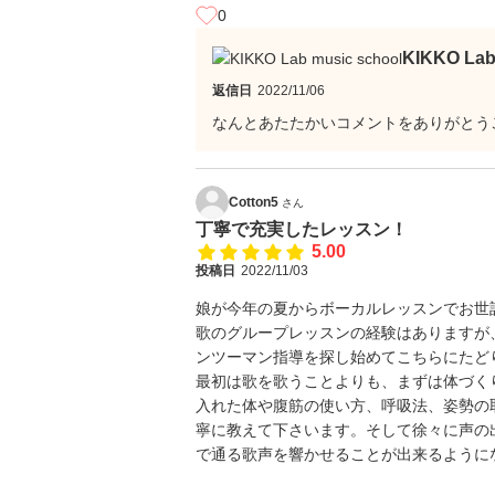
0
KIKKO La
返信日
2022/11/06
なんとあたたかいコメントをありがとう
Cotton5
さん
丁寧で充実したレッスン！
5.00
投稿日
2022/11/03
娘が今年の夏からボーカルレッスンでお世
歌のグループレッスンの経験はありますが
ンツーマン指導を探し始めてこちらにたど
最初は歌を歌うことよりも、まずは体づく
入れた体や腹筋の使い方、呼吸法、姿勢の
寧に教えて下さいます。そして徐々に声の
で通る歌声を響かせることが出来るように