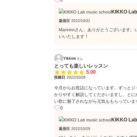
0
KIKKO La
返信日
2022/10/31
Maririnnさん、ありがとうございま
いいたします！
Yikkow
さん
とっても楽しいレッスン
5.00
投稿日
2022/10/28
今月からお世話になっています。ずっとジ
かりやすく解説してくださいますし、とに
い歌に魅了されながら元気ももらっていま
0
KIKKO La
返信日
2022/10/29