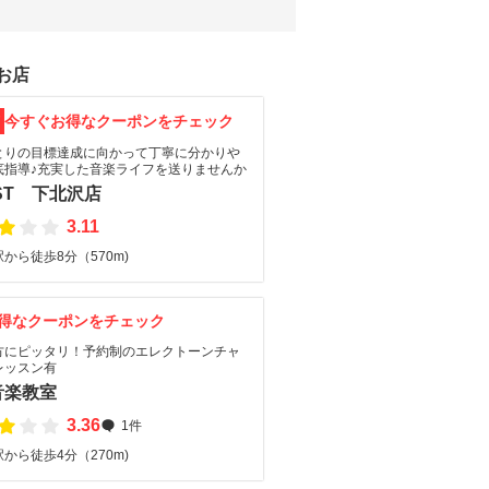
お店
F
今すぐお得なクーポンをチェック
とりの目標達成に向かって丁寧に分かりや
底指導♪充実した音楽ライフを送りませんか
ST 下北沢店
3.11
から徒歩8分（570m)
得なクーポンをチェック
方にピッタリ！予約制のエレクトーンチャ
レッスン有
音楽教室
3.36
1件
から徒歩4分（270m)