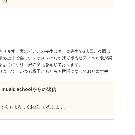
謝です！
おります。実はピアノの先生はキッコ先生で3人目…今回は
褒め上手で楽しいレッスンのおかげで娘もピアノやお歌が楽
るようになり、娘の変化を感じております。
りまして、いつも親子ともどもお世話になっております❤️
b music schoolからの返信
これからもよろしくお願いいたします、