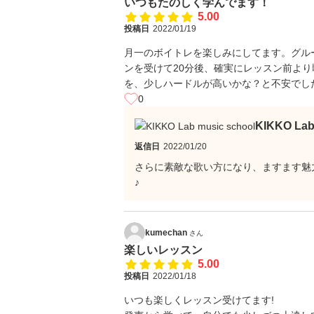
いつもたのしく学んでます！
5.00
投稿日
2022/01/19
月一のボイトレを楽しみにしてます。グル
ンを受けて20分後、確実にレッスン前より歌
を、少しハードルが高いかな？と不安でし
0
KIKKO La
返信日
2022/01/20
さらに素敵な歌い方になり、ますます魅
♪
kumechan
さん
楽しいレッスン
5.00
投稿日
2022/01/18
いつも楽しくレッスン受けてます!