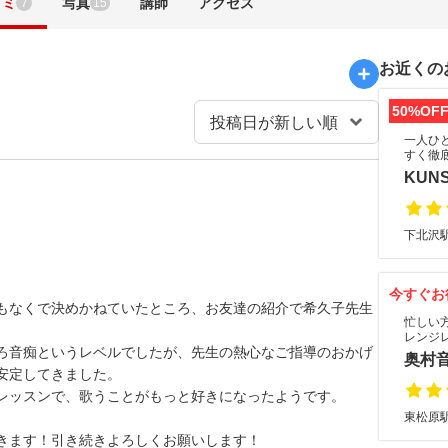
コミ
写真
講師
アクセス
7
15
お近くの
50%OF
一人ひ
すく徹
KUN
下北沢駅
。
今すぐお
もなくで決めかねていたところ、お友達の紹介で希久子先生
忙しい
レンジ
ろ音痴というレベルでしたが、先生の熱心なご指導のおかげ
奥村
安定してきました。
レッスンで、歌うことがもっと好きになったようです。
東松原駅
きます！引き続きよろしくお願いします！