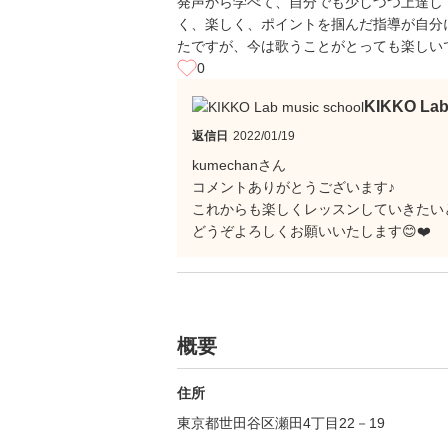
発声から学べて、自分でも少しづつ上達し
く、楽しく、ポイントを掴んだ指導が自分
たですが、今は歌うことがとっても楽しい
0
KIKKO La
返信日
2022/01/19
kumechanさん
コメントありがとうございます♪
これからも楽しくレッスンしていきたい
どうぞよろしくお願いいたします😊❤️
概要
住所
東京都世田谷区瀬田4丁目22－19