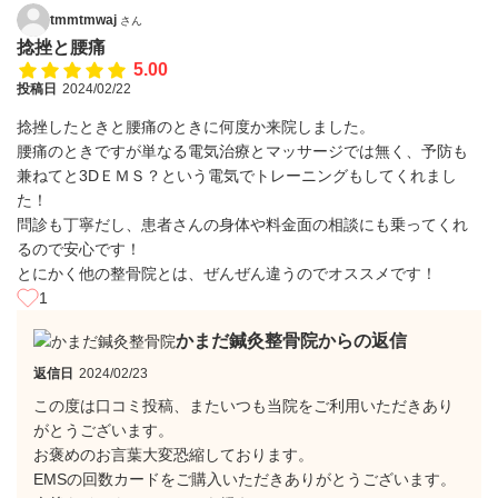
tmmtmwaj
さん
捻挫と腰痛
5.00
投稿日
2024/02/22
捻挫したときと腰痛のときに何度か来院しました。
腰痛のときですが単なる電気治療とマッサージでは無く、予防も
兼ねてと3DＥＭＳ？という電気でトレーニングもしてくれまし
た！
問診も丁寧だし、患者さんの身体や料金面の相談にも乗ってくれ
るので安心です！
とにかく他の整骨院とは、ぜんぜん違うのでオススメです！
1
かまだ鍼灸整骨院からの返信
返信日
2024/02/23
この度は口コミ投稿、またいつも当院をご利用いただきあり
がとうございます。
お褒めのお言葉大変恐縮しております。
EMSの回数カードをご購入いただきありがとうございます。