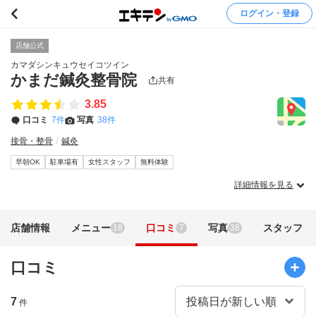
ログイン・登録
店舗公式
カマダシンキュウセイコツイン
かまだ鍼灸整骨院
共有
3.85
口コミ
7件
写真
38件
接骨・整骨
鍼灸
早朝OK
駐車場有
女性スタッフ
無料体験
詳細情報を見る
店舗情報
メニュー
口コミ
写真
スタッフ
18
7
38
口コミ
7
件