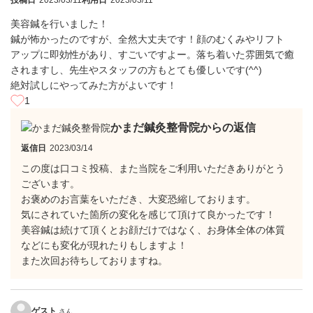
投稿日
2023/03/11
利用日
2023/03/11
美容鍼を行いました！
鍼が怖かったのですが、全然大丈夫です！顔のむくみやリフト
アップに即効性があり、すごいですよー。落ち着いた雰囲気で癒
されますし、先生やスタッフの方もとても優しいです(^^)
絶対試しにやってみた方がよいです！
1
かまだ鍼灸整骨院からの返信
返信日
2023/03/14
この度は口コミ投稿、また当院をご利用いただきありがとう
ございます。
お褒めのお言葉をいただき、大変恐縮しております。
気にされていた箇所の変化を感じて頂けて良かったです！
美容鍼は続けて頂くとお顔だけではなく、お身体全体の体質
などにも変化が現れたりもしますよ！
また次回お待ちしておりますね。
ゲスト
さん