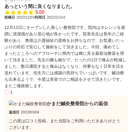
あっという間に良くなりました。
5.00
投稿日
2022/12/24
利用日
2022/12/14
12月12日にオープンした新しい整骨院です。院内はオレンジを基
調に清潔感があり居心地が良かったです。院長先生は長年のご経
験があり、奥様は介護福祉の資格をお持ちなので、お気遣いたっ
ぷりの対応で安心して施術をして頂きました。今回、痛めてし
まったところへのアプローチに県内では稀に見る最新治療器を用
いて頂きました。先生の腕も確かで、たったの1日で痛みが軽減し
ました。数日通院すると痛みはなくなり、何事もなく日常生活を
送れています。先生方には感謝の気持ちでいっぱいです。鍼治療
も出来るようで、今度は美容でのご相談をさせて頂きたいです。
またご連絡致します。
1
かまだ鍼灸整骨院からの返信
返信日
2023/03/04
この度は口コミ投稿、また当院をご利用いただきありがとう
ございます。