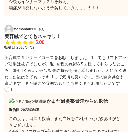
今後もインナーマッスルを鍛え、
腰痛が再発しないよう予防していきましょう！！
mamama0910
さん
美容鍼でとてもスッキリ！
5.00
投稿日
2023/04/19
美容鍼スタンダードコースをお願いしました。1回でもリフトアッ
プ効果は抜群でしたが、週1回程の施術を5回程してもらったとこ
ろ、3回目くらいからは効果の持続を強く感じました。とにかく終
わった後はとてもスッキリして気持ち良いです。目の開き具合も
違います。また院内の雰囲気もとても良くまた利用したいです！
1
かまだ鍼灸整骨院からの返信
返信日
2023/06/05
この度は、口コミ投稿、また当院をご利用いただきありがと
うございます。
今回は３Dプローブ+美容鍼スタンダードコースのご利用でし