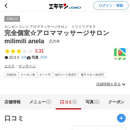
ログイン・登録
店舗公式
カンゼンコシツ アロママッサージサロン ミリミリアネラ
完全個室☆アロママッサージサロン
milimili anela
共有
3.31
口コミ
4件
写真
35件
エステ
マッサージ
日祝OK
クーポン有
カード可
QRコード決済可
電子マネー決済可
詳細情報を見る
店舗情報
メニュー
口コミ
写真
クーポン
10
4
35
口コミ