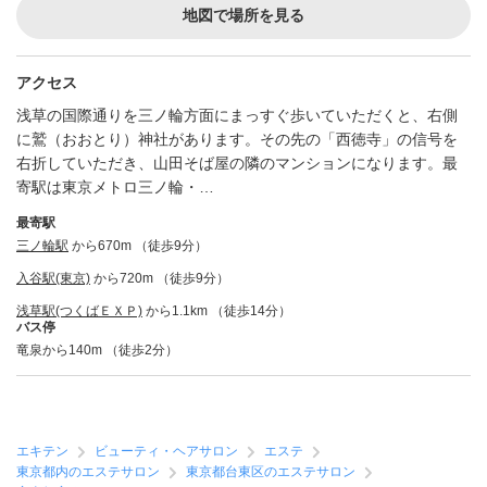
地図で場所を見る
アクセス
浅草の国際通りを三ノ輪方面にまっすぐ歩いていただくと、右側
に鷲（おおとり）神社があります。その先の「西徳寺」の信号を
右折していただき、山田そば屋の隣のマンションになります。最
寄駅は東京メトロ三ノ輪・…
最寄駅
三ノ輪駅
から670m （徒歩9分）
入谷駅(東京)
から720m （徒歩9分）
浅草駅(つくばＥＸＰ)
から1.1km （徒歩14分）
バス停
竜泉から140m （徒歩2分）
エキテン
ビューティ・ヘアサロン
エステ
東京都内のエステサロン
東京都台東区のエステサロン