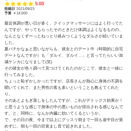
5.00
投稿日
2021/09/23
予算
￥18,000
最近体調が悪い日が多く、クイックマッサージにはよく行ってた
んですが、やってもらったそのときだけ体調はよくなるものの、
なんとなくずーっとねっとり絡みつくようなダルさが続いていま
した。
夏バテかなぁと思いながらも、彼女とのデート中（時期的に自宅
デートなんですが）も「ダルイ、ダルイ…」と言ってたらいい加
減ケンカになりまして(笑)
その彼女が色々調べて見つけてくれたのがここで、彼女と一緒に
行ってみました。
ちょっと恥ずかしかったですが、店長さんが熱心に身体の不調を
聞いてくれて、また男性の客も多いということも教えてくれた
り。
そのあとよもぎ蒸しをしたんですが、これがデトックス効果か！
と思うような感じで身体の中の悪いものが排出される感じなんで
す。と、同時に、なんか内臓に効いてくるというか。
で、その日の夜、今まで以上にグッスリ朝まで一回も途中目が覚
めずに、朝も一回の目覚まし音で起きれました。