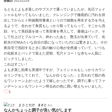
投稿日
2021/11/19
もともとよもぎ蒸しのサブスクで通っていましたが、先日フェイ
シャルもやってもらいました。クレンジングで徹底的に汚れを排
出してからヒト幹細胞培養液というので細胞を再生する力を与え
るようで、合わせて角質もしっかり取ってもらって、そこから洗
顔、そして美顔器を使って美容液を導入して、最後はパック、そ
して仕上げとフルコース。終わったあと、艶玉が出来ていて、化
粧水のCMみたいな自分の肌になっていたのには驚きました。その
夜自宅で洗顔するときに肌の触り心地が全然違っていて、いつも
の化粧水とパックで迎えた翌朝、毛穴ドコー！な赤ちゃん肌に
ビックリしました。
これはすごい！
よもぎ蒸し効果も実感中ですが、フェイシャルもしっかりカウン
セリングをしてくれて、「なんか白くなった」と言われて肌の色
もワントーン上がったようで嬉しかったです。調子に乗ってファ
ンデーションもワントーン明るめの色に買い替えちゃいました。
1
たけ まさと
さん
なんかちょっと調子が良い気がします