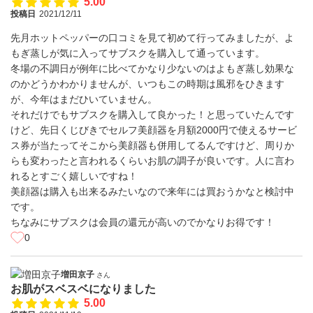
5.00
投稿日
2021/12/11
先月ホットペッパーの口コミを見て初めて行ってみましたが、よ
もぎ蒸しが気に入ってサブスクを購入して通っています。
冬場の不調日が例年に比べてかなり少ないのはよもぎ蒸し効果な
のかどうかわかりませんが、いつもこの時期は風邪をひきます
が、今年はまだひいていません。
それだけでもサブスクを購入して良かった！と思っていたんです
けど、先日くじびきでセルフ美顔器を月額2000円で使えるサービ
ス券が当たってそこから美顔器も併用してるんですけど、周りか
らも変わったと言われるくらいお肌の調子が良いです。人に言わ
れるとすごく嬉しいですね！
美顔器は購入も出来るみたいなので来年には買おうかなと検討中
です。
ちなみにサブスクは会員の還元が高いのでかなりお得です！
0
増田京子
さん
お肌がスベスベになりました
5.00