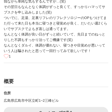
我ながら単純な気もするんですが…(笑)
その翌日もなんとなく体調がずっと良くて、すっかりハマってサ
ブスクを申し込みしました(笑)
ついでに、足湯、足裏リフレのリフレクソロジーのOPもつけてま
た行って来た日も本当に寝つきと寝覚めが良く、だいたい週2くら
いでサブスクでよもぎ蒸しは通ってます。
なんとなく体調が良い日がずっと続いていて、先日までのねっと
りした不調もすっかり治ってご機嫌です(笑)
なんとなくダルイ、体調が優れない、寝つきや目覚めが悪いって
いう人は騙されたと思って一回行ってみて欲しいです！
1
概要
住所
広島県広島市中区立町1−2三峰ビル