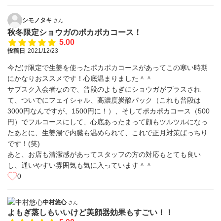
シモノタキ
さん
秋冬限定ショウガのポカポカコース！
5.00
投稿日
2021/12/23
今だけ限定で生姜を使ったポカポカコースがあってこの寒い時期
にかなりおススメです！心底温まりました＾＾
サブスク入会者なので、普段のよもぎにショウガがプラスされ
て、ついでにフェイシャル、高濃度炭酸パック（これも普段は
3000円なんですが、1500円に！）、そしてポカポカコース（500
円）でフルコースにして、心底あったまって顔もツルツルになっ
たあとに、生姜湯で内臓も温められて、これで正月対策ばっちり
です！(笑)
あと、お店も清潔感があってスタッフの方の対応もとても良い
し、通いやすい雰囲気も気に入っています＾＾
0
中村悠心
さん
よもぎ蒸しもいいけど美顔器効果もすごい！！