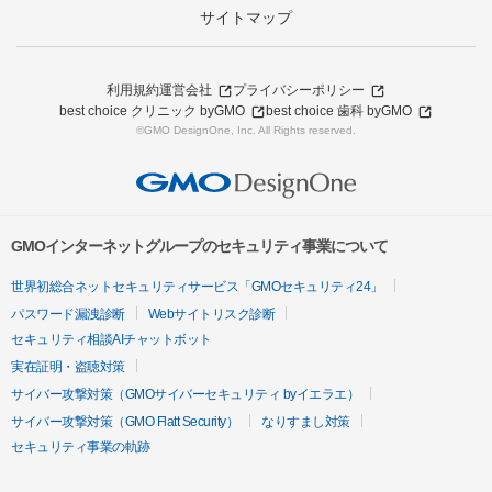
サイトマップ
利用規約
運営会社
プライバシーポリシー
best choice クリニック byGMO
best choice 歯科 byGMO
©GMO DesignOne, Inc. All Rights reserved.
GMOインターネットグループのセキュリティ事業について
世界初総合ネットセキュリティサービス「GMOセキュリティ24」
パスワード漏洩診断
Webサイトリスク診断
セキュリティ相談AIチャットボット
実在証明・盗聴対策
サイバー攻撃対策（GMOサイバーセキュリティ byイエラエ）
サイバー攻撃対策（GMO Flatt Security）
なりすまし対策
セキュリティ事業の軌跡