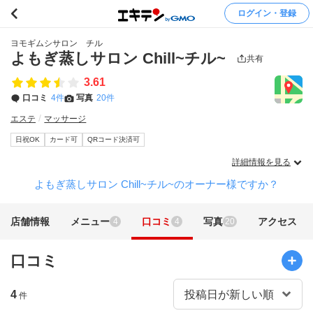
ログイン・登録
ヨモギムシサロン チル
よもぎ蒸しサロン Chill~チル~
共有
3.61
口コミ
4件
写真
20件
エステ
マッサージ
日祝OK
カード可
QRコード決済可
詳細情報を見る
よもぎ蒸しサロン Chill~チル~のオーナー様ですか？
店舗情報
メニュー
口コミ
写真
アクセス
4
4
20
口コミ
4
件