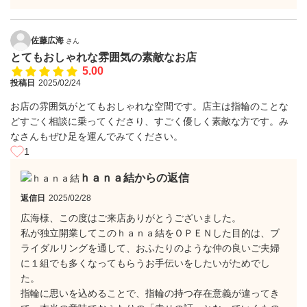
佐藤広海
さん
とてもおしゃれな雰囲気の素敵なお店
5.00
投稿日
2025/02/24
お店の雰囲気がとてもおしゃれな空間です。店主は指輪のことな
どすごく相談に乗ってくださり、すごく優しく素敵な方です。み
なさんもぜひ足を運んでみてください。
1
ｈａｎａ結からの返信
返信日
2025/02/28
広海様、この度はご来店ありがとうございました。
私が独立開業してこのｈａｎａ結をＯＰＥＮした目的は、ブ
ライダルリングを通して、おふたりのような仲の良いご夫婦
に１組でも多くなってもらうお手伝いをしたいがためでし
た。
指輪に思いを込めることで、指輪の持つ存在意義が違ってき