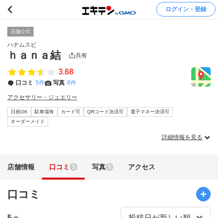
ログイン・登録
店舗公式
ハナムスビ
ｈａｎａ結
共有
3.68
口コミ
5件
写真
8件
アクセサリー・ジュエリー
日祝OK
駐車場有
カード可
QRコード決済可
電子マネー決済可
オーダーメイド
詳細情報を見る
店舗情報
口コミ
写真
アクセス
5
8
口コミ
5