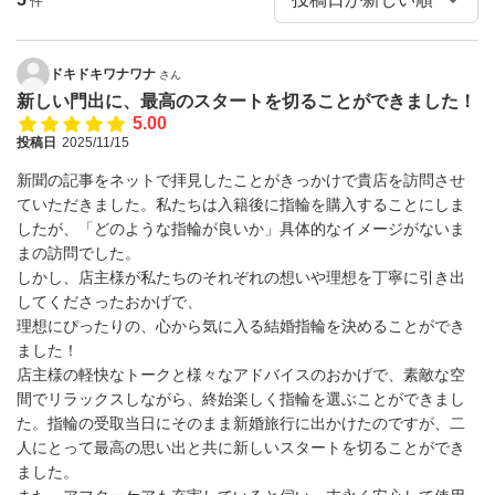
件
ドキドキワナワナ
さん
新しい門出に、最高のスタートを切ることができました！
5.00
投稿日
2025/11/15
新聞の記事をネットで拝見したことがきっかけで貴店を訪問させ
ていただきました。私たちは入籍後に指輪を購入することにしま
したが、「どのような指輪が良いか」具体的なイメージがないま
まの訪問でした。
​しかし、店主様が私たちのそれぞれの想いや理想を丁寧に引き出
してくださったおかげで、
理想にぴったりの、心から気に入る結婚指輪を決めることができ
ました！
​店主様の軽快なトークと様々なアドバイスのおかげで、素敵な空
間でリラックスしながら、終始楽しく指輪を選ぶことができまし
た。指輪の受取当日にそのまま新婚旅行に出かけたのですが、二
人にとって最高の思い出と共に新しいスタートを切ることができ
ました。