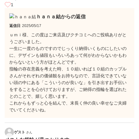
1
ｈａｎａ結からの返信
返信日
2025/05/17
ｕｍｉ様、この度はご来店及びクチコミへのご投稿ありがと
うございました。
一生に一度のものですのでじっくり納得いくものにしたいの
に、デザインも値段もいろいろあって何がわからないかもわ
からないという方がほとんどです。
指輪の存在意義を考えた時、１０組いれば１０組のカップル
さんがそれぞれの価値観をお持ちなので、言語化できていな
い頭の中にある「こういうのが良いな」を引き出すお手伝い
をすることを心がけておりますが、ご納得の指輪を選ばれた
とのことで、嬉しく思います。
これからもずっと心を結んで、末長く仲の良い幸せなご夫婦
でいてくださいね。
ゲスト
さん