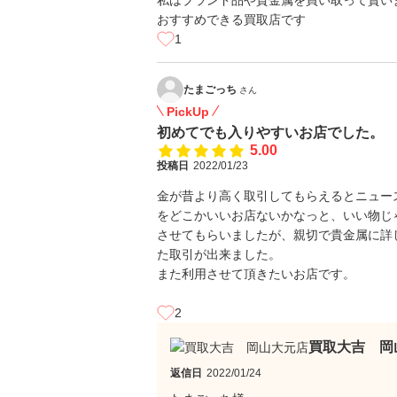
私はブランド品や貴金属を買い取って貰い
おすすめできる買取店です
1
たまごっち
さん
PickUp
初めてでも入りやすいお店でした。
5.00
投稿日
2022/01/23
金が昔より高く取引してもらえるとニュー
をどこかいいお店ないかなっと、いい物じ
させてもらいましたが、親切で貴金属に詳
た取引が出来ました。
また利用させて頂きたいお店です。
2
買取大吉 岡
返信日
2022/01/24