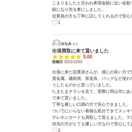
こまりましたと言われ希望金額に近い金額
額になり売る事にしました。
従業員の方も丁寧に話してくれるので安心
1
みなみ
さん
出張買取に来て貰いました
5.00
投稿日
2021/12/02
出張に来た従業員さんが、感じの良い方で
貴金属、備前焼、茶道具、バックなど使わ
うしたものかと思っていました。
たまたまチラシを見て、実際に岡山市にあ
で来て貰いました。
丁寧な優しい口調の方で安心できました。
ついでにいらない着物も処分できてスッキ
テレホンカードも買取して貰えました。テ
担当の方がとても優しい方なので安心して
2