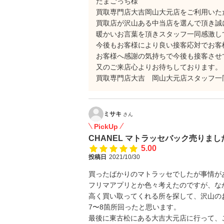
たまごっち様
買取専門店大吉岡山大元店をご利用いた
買取店が沢山ある中当店を選んで頂き誠
暖かいお言葉を頂きスタッフ一同感激し
今後もお客様により良い接客応対でお客
お客様へ感謝の気持ちで今後も接客させ
又のご来店心よりお待ちしております。
買取専門店大吉 岡山大元店スタッフ一
ミサキ
さん
PickUp
CHANEL マトラッセバック売りまし
5.00
投稿日
2021/10/30
買ったばかりのマトラッセでしたが事情が
フリマアプリとか色々考えたのですが、な
高く買い取ってくれる所を探して、沢山の
7〜8箇所回ったと思います。
最後に東古松にある大吉大元店に行って、