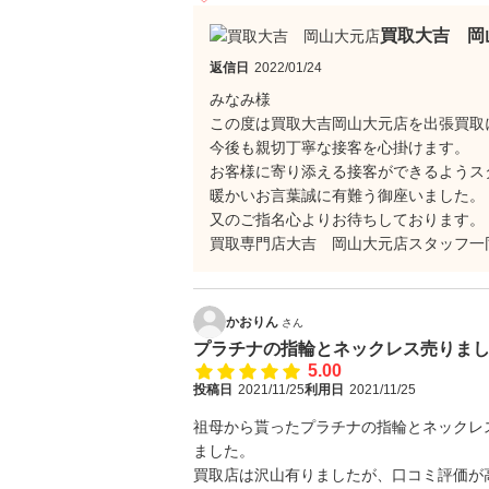
買取大吉 岡
返信日
2022/01/24
みなみ様
この度は買取大吉岡山大元店を出張買取
今後も親切丁寧な接客を心掛けます。
お客様に寄り添える接客ができるようス
暖かいお言葉誠に有難う御座いました。
又のご指名心よりお待ちしております。
買取専門店大吉 岡山大元店スタッフ一
かおりん
さん
プラチナの指輪とネックレス売りま
5.00
投稿日
2021/11/25
利用日
2021/11/25
祖母から貰ったプラチナの指輪とネックレ
ました。
買取店は沢山有りましたが、口コミ評価が