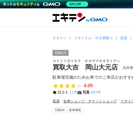
無料診断
エキテン
リサイクル・中古買取り
質屋
店舗公式
カイトリダイキチ オカヤマオオモトテン
買取大吉 岡山大元店
共
駐車場完備のためお車でのご来店がおすす
4.05
口コミ
11件
写真
657件
質屋
金券ショップ・チケットショップ
リサイ
日祝OK
駐車場有