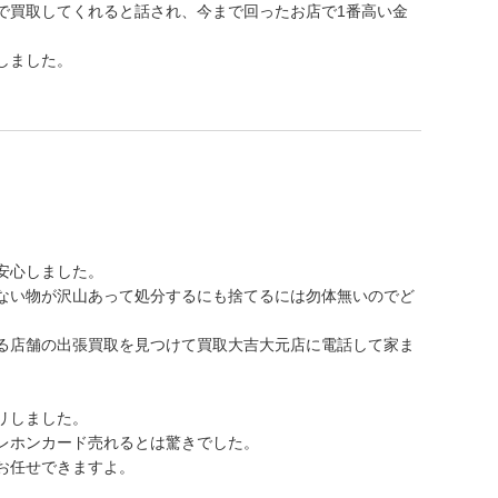
で買取してくれると話され、今まで回ったお店で1番高い金
しました。
安心しました。
ない物が沢山あって処分するにも捨てるには勿体無いのでど
る店舗の出張買取を見つけて買取大吉大元店に電話して家ま
リしました。
レホンカード売れるとは驚きでした。
お任せできますよ。