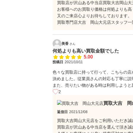
買取店が沢山ある中当店買取大吉岡山大
お客様へのお買取り価格は何処よりも高
又のご来店心よりお待ちしております。
買取専門店大吉 岡山大元店スタッフ一
美香
さん
何処よりも高い買取金額でした
5.00
投稿日
2021/10/11
色々な買取店に持って行って、こちらの店
決めました。従業員さんの対応も丁寧に説
また、売りたい物がある時は利用しようと
2
買取大吉 岡
返信日
2021/12/08
買取大吉岡山大元店をご利用いただき誠
買取店が沢山ある中当店を選んで頂き誠