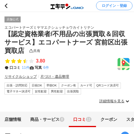
ログイン・登録
店舗公式
エコパートナーズミヤマエクシュッチョウカイトリテン
【認定資格業者/不用品の出張買取＆回収
サービス】エコパートナーズ 宮前区出張
買取店
共有
3.80
口コミ
11件
写真
6件
リサイクルショップ
片づけ・遺品整理
出張・訪問対応
日祝OK
早朝OK
クーポン有
カード可
QRコード決済可
電子マネー決済可
女性歓迎
男性歓迎
出張買取
詳細情報を見る
店舗情報
商品・サービス
口コミ
クーポン
ス
8
11