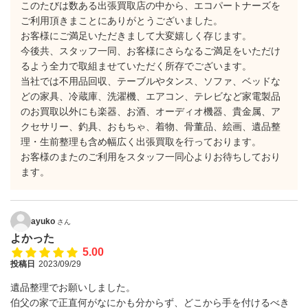
このたびは数ある出張買取店の中から、エコパートナーズを
ご利用頂きまことにありがとうございました。
お客様にご満足いただきまして大変嬉しく存じます。
今後共、スタッフ一同、お客様にさらなるご満足をいただけ
るよう全力で取組ませていただく所存でございます。
当社では不用品回収、テーブルやタンス、ソファ、ベッドな
どの家具、冷蔵庫、洗濯機、エアコン、テレビなど家電製品
のお買取以外にも楽器、お酒、オーディオ機器、貴金属、ア
クセサリー、釣具、おもちゃ、着物、骨董品、絵画、遺品整
理・生前整理も含め幅広く出張買取を行っております。
お客様のまたのご利用をスタッフ一同心よりお待ちしており
ます。
ayuko
さん
よかった
5.00
投稿日
2023/09/29
遺品整理でお願いしました。
伯父の家で正直何がなにかも分からず、どこから手を付けるべき