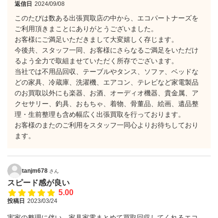
返信日
2024/09/08
このたびは数ある出張買取店の中から、エコパートナーズを
ご利用頂きまことにありがとうございました。
お客様にご満足いただきまして大変嬉しく存じます。
今後共、スタッフ一同、お客様にさらなるご満足をいただけ
るよう全力で取組ませていただく所存でございます。
当社では不用品回収、テーブルやタンス、ソファ、ベッドな
どの家具、冷蔵庫、洗濯機、エアコン、テレビなど家電製品
のお買取以外にも楽器、お酒、オーディオ機器、貴金属、ア
クセサリー、釣具、おもちゃ、着物、骨董品、絵画、遺品整
理・生前整理も含め幅広く出張買取を行っております。
お客様のまたのご利用をスタッフ一同心よりお待ちしており
ます。
tanjm678
さん
スピード感が良い
5.00
投稿日
2023/03/24
実家の整理に伴い、家具家電まとめて買取回収してくれるエコ