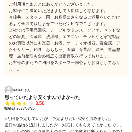
ご利用頂きまことにありがとうございました。
お客様にご満足いただきまして大変嬉しく存じます。
今後共、スタッフ一同、お客様にさらなるご満足をいただけ
るよう全力で取組ませていただく所存でございます。
当社では不用品回収、テーブルやタンス、ソファ、ベッドな
どの家具、冷蔵庫、洗濯機、エアコン、テレビなど家電製品
のお買取以外にも楽器、お酒、オーディオ機器、貴金属、ア
クセサリー、釣具、おもちゃ、着物、骨董品、絵画、遺品整
理・生前整理も含め幅広く出張買取を行っております。
お客様のまたのご利用をスタッフ一同心よりお待ちしており
ます。
kaikai
さん
思っていたより安くすんでよかった
3.50
投稿日
2023/08/25
5万円を予定していたが、予定よりだいぶ安く済みました。
当日お品物を追加しましたが、対応してもらえてよかったです。
だいたいの物は回収可能との事で、他の業者に断られたものでも