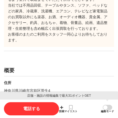
当社では不用品回収、テーブルやタンス、ソファ、ベッドな
どの家具、冷蔵庫、洗濯機、エアコン、テレビなど家電製品
のお買取以外にも楽器、お酒、オーディオ機器、貴金属、ア
クセサリー、釣具、おもちゃ、着物、骨董品、絵画、遺品整
理・生前整理も含め幅広く出張買取を行っております。
お客様のまたのご利用をスタッフ一同心よりお待ちしており
ます。
概要
住所
神奈川県川崎市宮前区菅生4
店舗・施設の情報編集で最大31ポイントGET
Googleマップで見る
電話する
投稿
マイリスト
編集モード
地図で場所を見る