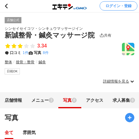
ログイン・登録
店舗公式
シンセイセイコツ・シンキュウマッサージイン
新誠整骨・鍼灸マッサージ院
共有
3.34
口コミ
1件
写真
8件
整体
接骨・整骨
鍼灸
日祝OK
詳細情報を見る
店舗情報
メニュー
写真
アクセス
求人募集
3
8
8
写真
全て
雰囲気