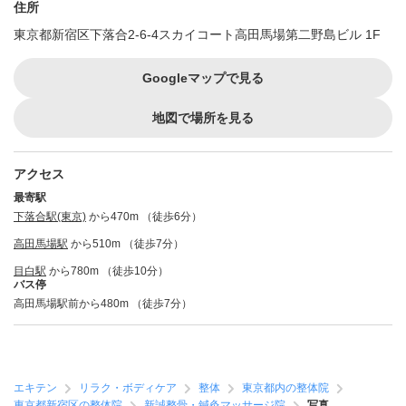
住所
東京都新宿区下落合2-6-4スカイコート高田馬場第二野島ビル 1F
Googleマップで見る
地図で場所を見る
アクセス
最寄駅
下落合駅(東京)
から470m （徒歩6分）
高田馬場駅
から510m （徒歩7分）
目白駅
から780m （徒歩10分）
バス停
高田馬場駅前から480m （徒歩7分）
エキテン
リラク・ボディケア
整体
東京都内の整体院
東京都新宿区の整体院
新誠整骨・鍼灸マッサージ院
写真