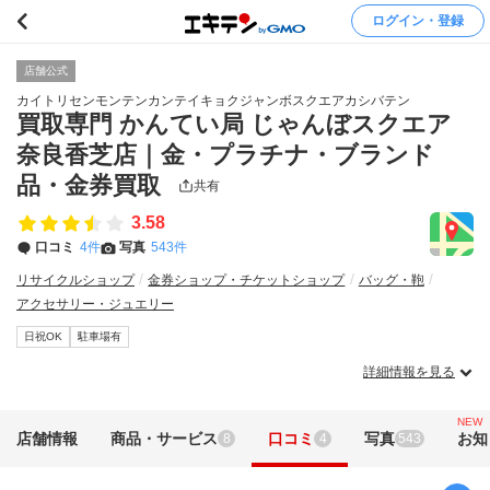
ログイン・登録
店舗公式
カイトリセンモンテンカンテイキョクジャンボスクエアカシバテン
買取専門 かんてい局 じゃんぼスクエア
奈良香芝店｜金・プラチナ・ブランド
品・金券買取
共有
3.58
口コミ
4件
写真
543件
リサイクルショップ
金券ショップ・チケットショップ
バッグ・鞄
アクセサリー・ジュエリー
日祝OK
駐車場有
詳細情報を見る
NEW
店舗情報
商品・サービス
口コミ
写真
お知
8
4
543