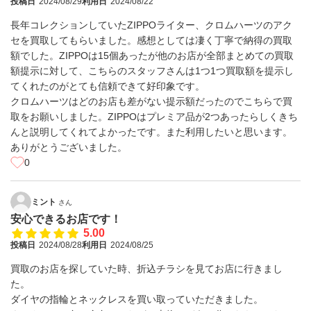
投稿日
2024/08/29
利用日
2024/08/22
長年コレクションしていたZIPPOライター、クロムハーツのアク
セを買取してもらいました。感想としては凄く丁寧で納得の買取
額でした。ZIPPOは15個あったが他のお店が全部まとめての買取
額提示に対して、こちらのスタッフさんは1つ1つ買取額を提示し
てくれたのがとても信頼できて好印象です。
クロムハーツはどのお店も差がない提示額だったのでこちらで買
取をお願いしました。ZIPPOはプレミア品が2つあったらしくきち
んと説明してくれてよかったです。また利用したいと思います。
ありがとうございました。
0
ミント
さん
安心できるお店です！
5.00
投稿日
2024/08/28
利用日
2024/08/25
買取のお店を探していた時、折込チラシを見てお店に行きまし
た。
ダイヤの指輪とネックレスを買い取っていただきました。