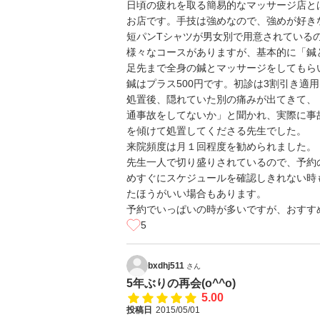
日頃の疲れを取る簡易的なマッサージ店と
お店です。手技は強めなので、強めが好き
短パンTシャツが男女別で用意されている
様々なコースがありますが、基本的に「鍼
足先まで全身の鍼とマッサージをしてもら
鍼はプラス500円です。初診は3割引き適用され
処置後、隠れていた別の痛みが出てきて、
通事故をしてないか」と聞かれ、実際に事
を傾けて処置してくださる先生でした。
来院頻度は月１回程度を勧められました。
先生一人で切り盛りされているので、予約
めすぐにスケジュールを確認しきれない時
たほうがいい場合もあります。
予約でいっぱいの時が多いですが、おすす
5
bxdhj511
さん
5年ぶりの再会(o^^o)
5.00
投稿日
2015/05/01