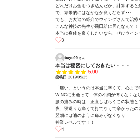
どれだけお金をつぎ込んだか、計算すると恐ろ
で、結果的にはなかなか良くならず･･･
でも、お友達の紹介でウイングさんで治療
こんな神技の先生が飛田給に居たなんて！
本当に身体を良くしたいなら、ぜひウイン
3
buyo99
さん
本当は秘密にしておきたい・・・
5.00
投稿日
2019/05/25
「痛い」というのは本当に辛くて、心まで
WINGに出会って、体の不調が怖くなくな
腰の痛みの時は、正直しばらくこの状態と
夜、寝返りも痛くて打てなくて辛かったの
翌朝には嘘のように痛みがなくなり
神業レベルです！！
4