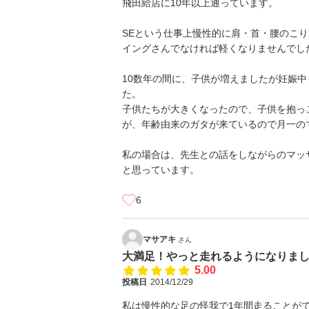
飛田給店に10年以上通っています。
SEという仕事上慢性的に肩・首・腰のこ
イングさんでなければ軽くなりませんでし
10数年の間に、子供が増えましたが妊娠
た。
子供たちが大きくなったので、子供を抱っ
が、年齢由来のガタが来ているので月一の
私の場合は、先生との話をしながらのマッ
と思っています。
6
マサアキ
さん
大満足！やっと走れるようになりま
5.00
投稿日
2014/12/29
私は慢性的な足の怪我で1年間走ることが