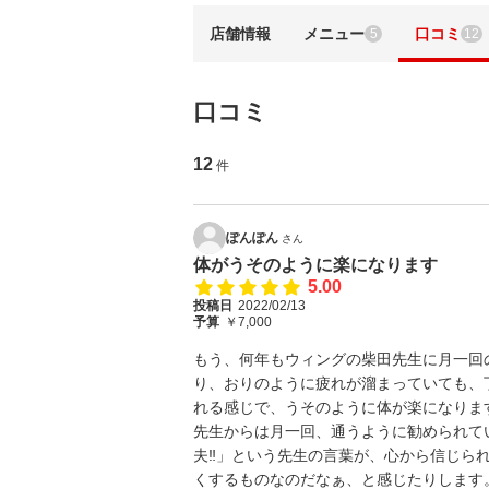
店舗情報
メニュー
口コミ
5
12
口コミ
12
件
ぽんぽん
さん
体がうそのように楽になります
5.00
投稿日
2022/02/13
予算
￥7,000
もう、何年もウィングの柴田先生に月一回
り、おりのように疲れが溜まっていても、
れる感じで、うそのように体が楽になりま
先生からは月一回、通うように勧められて
夫‼️」という先生の言葉が、心から信じ
くするものなのだなぁ、と感じたりします