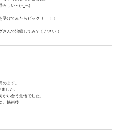
しい～(~_~;)
を受けてみたらビックリ！！！
グさんで治療してみてください！
痛めます。
りました。
向かい合う覚悟でした。
に、施術後