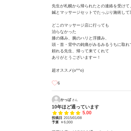
先生が札幌から帰られたとの連絡を受けて
鍼とマッサージセットでたっぷり施術して頂き
どこのマッサージ店に行っても
治らなかった
膝の痛み、腕のハリと浮腫み、
頭・首・背中の鈍痛がみるみるうちに取れ
頼れる先生、帰って来てくれて
ありがとうございますー！
超オススメ(o^^o)
6
かっぱ
さん
10年ほど通っています
5.00
投稿日
2015/01/08
予算
￥6,000