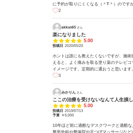
に予約が取りにくくなる（＾∇＾）のです
2
akkun65
さん
楽になりました
5.00
投稿日
2020/05/20
ホントは誰にも教えたくないですが、施術
えると、よく痛みを取る塗り薬のテレビコ
イメージです。定期的に通おうと思います
3
みかりん
さん
ここの治療を受けないなんて人生損
5.00
投稿日
2019/07/13
予算
￥6,000
10年ほど前に過酷なデスクワークと過酷
整形外科や整体院や足つぼマッサージなど