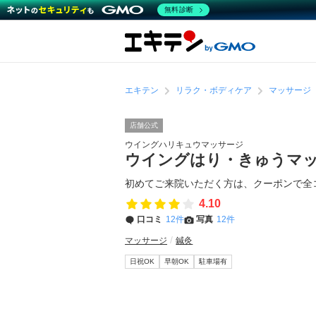
無料診断
エキテン
リラク・ボディケア
マッサージ
店舗公式
ウイングハリキュウマッサージ
ウイングはり・きゅうマ
初めてご来院いただく方は、クーポンで全コ
4.10
口コミ
12件
写真
12件
マッサージ
鍼灸
日祝OK
早朝OK
駐車場有