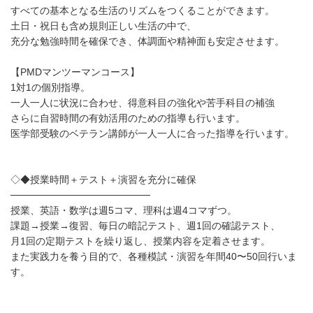
すべての基本となる生活のリズムをつくることができます。
土日・祝日も含め規則正しい生活の中で、
充分な勉強時間を確保でき、体調面や精神面も安定させます。
【PMDマンツーマンコース】
1対1の個別指導。
一人一人に状況に合わせ、得意科目の強化や苦手科目の補強
さらに自習時間の有効活用のための指導も行います。
医学部受験のベテラン講師が一人一人に合った指導を行います。
◇◆授業時間＋テスト＋演習を充分に確保
────────────────────
授業、英語・数学は週5コマ、理科は週4コマずつ。
課題→授業→復習、毎日の暗記テスト、週1回の確認テスト、
月1回の定期テストを繰り返し、授業内容を定着させます。
また実践力を養う目的で、各種模試・演習を年間40〜50回行いま
す。