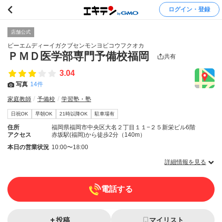
ログイン・登録
店舗公式
ピーエムディーイガクブセンモンヨビコウフクオカ
ＰＭＤ医学部専門予備校福岡
共有
3.04
写真
14件
家庭教師
予備校
学習塾・塾
日祝OK
早朝OK
21時以降OK
駐車場有
住所
福岡県福岡市中央区大名２丁目１１−２５新栄ビル6階
アクセス
赤坂駅(福岡)から徒歩2分（140m）
本日の営業状況
10:00〜18:00
詳細情報を見る
電話する
投稿
マイリスト