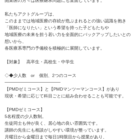
開業医の方々は医療継承問題にも直面しています。
私たちアクトグループは、
このままでは地域医療の存続が危ぶまれるとの強い認識を抱き
「医師になりたい」という希望を持った子どもたちや
地域医療の未来を担う若い力を全面的にバックアップしたいとの
想いから、
各医療系専門の予備校を積極的に展開しています。
【対象】 高卒生・高校生・中学生
◇◆少人数 or 個別、2つのコース
──────────────────
【PMDゼミコース】と【PMDマンツーマンコース】があり
現状・希望に応じて科目ごとに組み合わせることも可能です。
【PMDゼミコース】
5名程度の少人数制。
生徒同士も仲が良く、居心地の良い雰囲気です。
講師の先生にも相談がしやすい環境が整っています。
月曜日から金曜日まで毎日1時限目から授業があり、