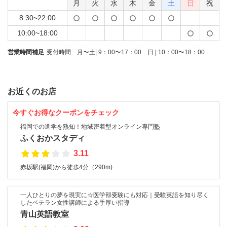
月
火
水
木
金
土
日
祝
8:30~22:00
10:00~18:00
営業時間補足
受付時間 月〜土| 9：00〜17：00 日 | 10：00〜18：00
お近くのお店
今すぐお得なクーポンをチェック
福岡での進学を熟知！地域密着型オンライン専門塾
ふくおかスタディ
3.11
赤坂駅(福岡)から徒歩4分（290m)
一人ひとりの夢を現実に☆医学部受験にも対応｜受験英語を知り尽く
したベテラン女性講師による手厚い指導
青山英語教室