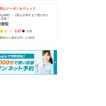
得なクーポンをチェック
朝は8時】～【夜も21時】まで受け付け、
も営業！
接骨院
3.87
12件
愛知)から徒歩15分（1.2km)