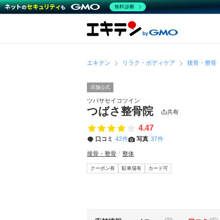
無料診断
エキテン
リラク・ボディケア
接骨・整骨
店舗公式
ツバサセイコツイン
つばさ整骨院
共有
4.47
口コミ
42件
写真
37件
接骨・整骨
整体
クーポン有
駐車場有
カード可