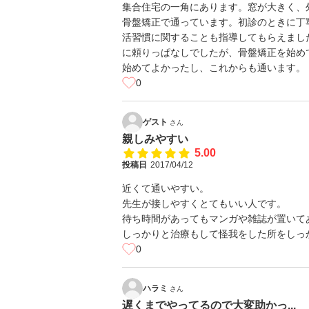
集合住宅の一角にあります。窓が大きく、
骨盤矯正で通っています。初診のときに丁
活習慣に関することも指導してもらえまし
に頼りっぱなしでしたが、骨盤矯正を始め
始めてよかったし、これからも通います。
0
ゲスト
さん
親しみやすい
5.00
投稿日
2017/04/12
近くて通いやすい。
先生が接しやすくとてもいい人です。
待ち時間があってもマンガや雑誌が置いて
しっかりと治療もして怪我をした所をしっ
0
ハラミ
さん
遅くまでやってるので大変助かっ...