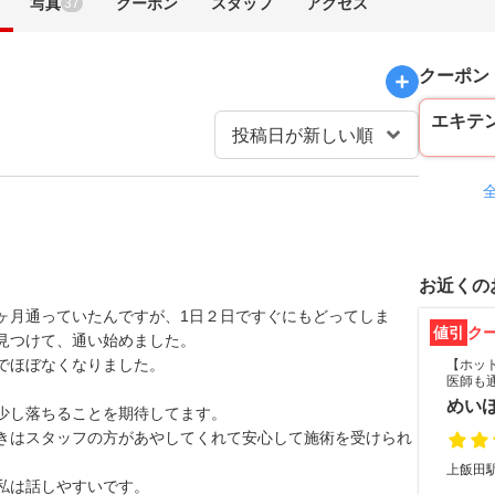
写真
クーポン
スタッフ
アクセス
37
クーポン
エキテ
お近くの
ヶ月通っていたんですが、1日２日ですぐにもどってしま
値引
ク
見つけて、通い始めました。
でほぼなくなりました。
【ホット
医師も
めい
少し落ちることを期待してます。
きはスタッフの方があやしてくれて安心して施術を受けられ
上飯田駅
私は話しやすいです。