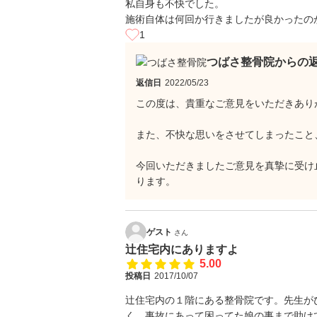
私自身も不快でした。
施術自体は何回か行きましたが良かったの
1
つばさ整骨院からの
返信日
2022/05/23
この度は、貴重なご意見をいただきあり
また、不快な思いをさせてしまったこと
今回いただきましたご意見を真摯に受け
ります。
ゲスト
さん
辻住宅内にありますよ
5.00
投稿日
2017/10/07
辻住宅内の１階にある整骨院です。先生が
く、事故にあって困ってた娘の事まで助け