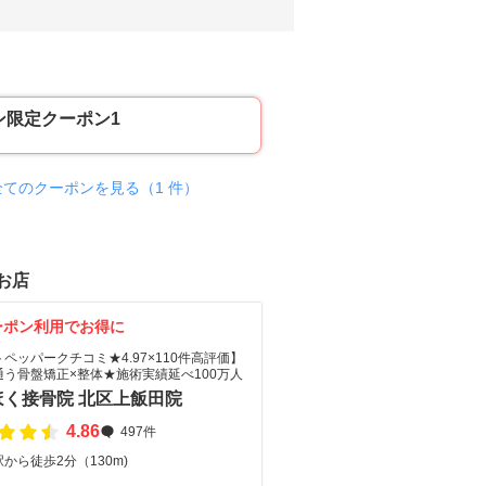
ン限定クーポン1
全てのクーポンを見る（1 件）
お店
ーポン利用でお得に
ペッパークチコミ★4.97×110件高評価】
通う骨盤矯正×整体★施術実績延べ100万人
ほく接骨院 北区上飯田院
4.86
497件
から徒歩2分（130m)