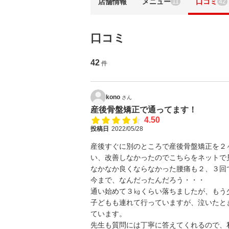
店舗情報
メニュー
口コミ
11
42
口コミ
42
件
kono
さん
産後骨盤矯正で通ってます！
4.50
投稿日
2022/05/28
産後すぐに別のところで産後骨盤矯正を２
い、改善しなかったのでこちらをネットで
なかなか良くならなかった腰痛も２、３回
今まで、なんだったんだろう・・・
通い始めて３㎏くらい落ちましたが、もう
子どもも連れて行っていますが、泣いたと
ています。
先生も質問には丁寧に答えてくれるので、