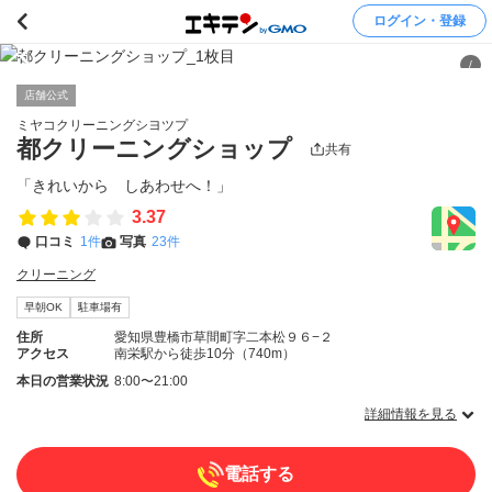
ログイン・登録
/
店舗公式
ミヤコクリーニングシヨツプ
都クリーニングショップ
共有
「きれいから しあわせへ！」
3.37
口コミ
1件
写真
23件
クリーニング
早朝OK
駐車場有
住所
愛知県豊橋市草間町字二本松９６−２
アクセス
南栄駅から徒歩10分（740m）
本日の営業状況
8:00〜21:00
詳細情報を見る
電話する