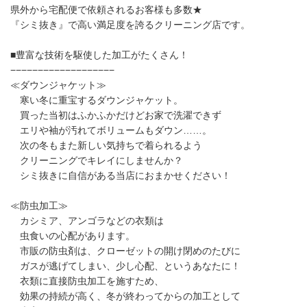
県外から宅配便で依頼されるお客様も多数★
『シミ抜き』で高い満足度を誇るクリーニング店です。
■豊富な技術を駆使した加工がたくさん！
−−−−−−−−−−−−−−−−−−−
≪ダウンジャケット≫
寒い冬に重宝するダウンジャケット。
買った当初はふかふかだけどお家で洗濯できず
エリや袖が汚れてボリュームもダウン……。
次の冬もまた新しい気持ちで着られるよう
クリーニングでキレイにしませんか？
シミ抜きに自信がある当店におまかせください！
≪防虫加工≫
カシミア、アンゴラなどの衣類は
虫食いの心配があります。
市販の防虫剤は、クローゼットの開け閉めのたびに
ガスが逃げてしまい、少し心配、というあなたに！
衣類に直接防虫加工を施すため、
効果の持続が高く、冬が終わってからの加工として