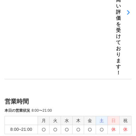
い
評
価
を
受
け
て
お
り
ま
す
！
営業時間
本日の営業状況
8:00〜21:00
月
火
水
木
金
土
日
祝
8:00~21:00
休
休