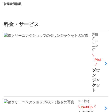
営業時間補足
料金・サービス
洋服
ク
リー
ニン
グ
PickUp
ダウ
ン
ジャ
ケッ
ト
シミ抜き
PickUp