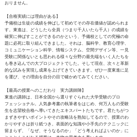
おりません。
【合格実績には理由がある】
予備校は生徒の成績を伸ばして初めてその存在価値が認められま
す。東進は、どうしたら全員（つまり千人いたら千人）の成績を
確実に伸ばすことができるのかという、予備校としての究極の命
題に必死に取り組んできました。それは、脳科学、教育心理学、
コミュニケーション科学、情報システム、空間デザイン等、一見
受験に関係ないとも思われる様々な分野の最先端をいく人たちを
も巻き込んでの大プロジェクトでした。そして現在、次々と革新
的な試みを実現し成果を上げてきていきます。ぜひ一度東進に足
を運び、その理由を自分の目で確かめてみてください。
【最高の授業へのこだわり 実力講師陣】
東進の講師は、日本全国から選りすぐられた大学受験のプロ
フェッショナル。人気参考書の執筆者をはじめ、何万人もの受験
生を志望校合格へ導いてきたエキスパートたちです。君たちがつ
まずきやすいポイントやその攻略法を熟知してるので、授業のわ
かりやすさは折り紙つき。表面的な知識や小手先のテクニックに
留まらず、「なぜ、そうなるのか」「どう考えればよいのか」に