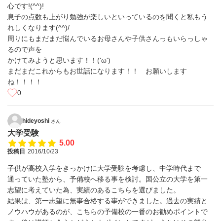
心です!(^^)!
息子の点数も上がり勉強が楽しいといっているのを聞くと私もう
れしくなります(^^)/
周りにもまだまだ悩んでいるお母さんや子供さんっもいらっしゃ
るので声を
かけてみようと思います！！('ω')
まだまだこれからもお世話になります！！ お願いします
ね！！！！
0
hideyoshi
さん
大学受験
5.00
投稿日
2016/10/23
子供が高校入学をきっかけに大学受験を考慮し、中学時代まで
通っていた塾から、予備校へ移る事を検討。国公立の大学を第一
志望に考えていた為、実績のあるこちらを選びました。
結果は、第一志望に無事合格する事ができました。過去の実績と
ノウハウがあるのが、こちらの予備校の一番のお勧めポイントで