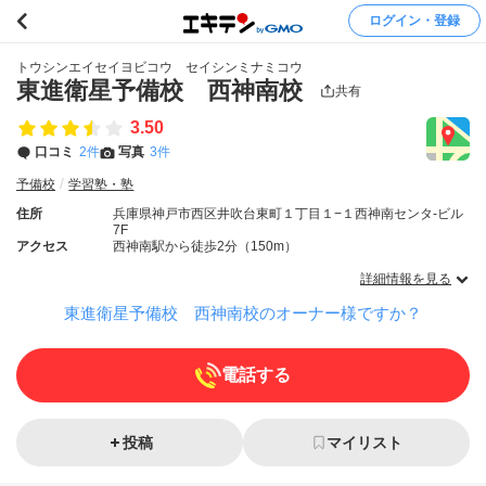
ログイン・登録
トウシンエイセイヨビコウ セイシンミナミコウ
東進衛星予備校 西神南校
共有
3.50
口コミ
2件
写真
3件
予備校
学習塾・塾
住所
兵庫県神戸市西区井吹台東町１丁目１−１西神南センタ-ビル
7F
アクセス
西神南駅から徒歩2分（150m）
詳細情報を見る
東進衛星予備校 西神南校のオーナー様ですか？
電話する
投稿
マイリスト