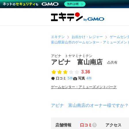
無料診断
エキテン
お出かけ・レジャー
ゲームセン
富山県富山市のゲームセンター・アミューズメン
アピナ トヤマミナミテン
アピナ 富山南店
共有
3.36
口コミ
5件
写真
4件
ゲームセンター・アミューズメントパーク
アピナ 富山南店のオーナー様ですか？
店舗情報
口コミ
アクセス
5