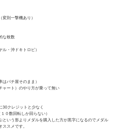
（変則一撃機あり）
的な枚数
ヤル・沖ドキトロピ）
率はパチ屋そのまま）
チャート）のやり方が乗って無い
に30クレジットと少なく
（１０数回転しか回らない）
ぶという形よりメダルを購入した方が黒字になるのでメダル
オススメです。