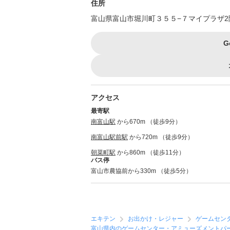
住所
富山県富山市堀川町３５５−７マイプラザ2
G
アクセス
最寄駅
南富山駅
から670m （徒歩9分）
南富山駅前駅
から720m （徒歩9分）
朝菜町駅
から860m （徒歩11分）
バス停
富山市農協前から330m （徒歩5分）
エキテン
お出かけ・レジャー
ゲームセン
富山県内のゲームセンター・アミューズメントパ