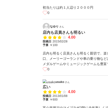
初当たりは約１人辺り２０００円
0
なゆり
さん
店内も店員さんも明るい
4.00
投稿日
2015/02/28
予算
￥100
店内も明るく店員さんも明るく親切で、楽
口、メーリーゴーランドや車の乗り物など
メダルゲームやミュージックゲームも豊富
0
usako
さん
広い
4.00
投稿日
2013/01/08
予算
￥600
富山市堀川のマイプラザ2階に去年新しく