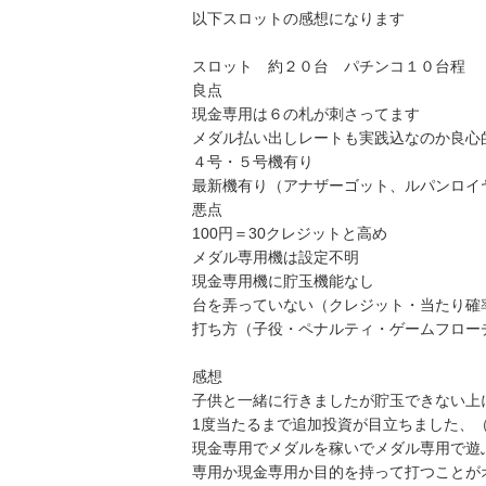
以下スロットの感想になります
スロット 約２０台 パチンコ１０台程 
良点
現金専用は６の札が刺さってます
メダル払い出しレートも実践込なのか良心
４号・５号機有り
最新機有り（アナザーゴット、ルパンロイ
悪点
100円＝30クレジットと高め
メダル専用機は設定不明
現金専用機に貯玉機能なし
台を弄っていない（クレジット・当たり確
打ち方（子役・ペナルティ・ゲームフロー
感想
子供と一緒に行きましたが貯玉できない上
1度当たるまで追加投資が目立ちました、
現金専用でメダルを稼いでメダル専用で遊
専用か現金専用か目的を持って打つことが